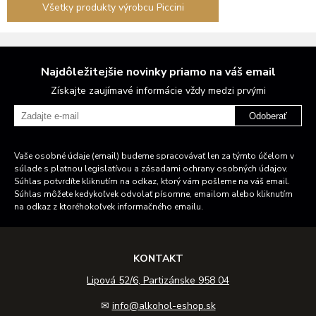
Všetky produkty výrobcu Piccini
Najdôležitejšie novinky priamo na váš email
Získajte zaujímavé informácie vždy medzi prvými
Odoberať
Vaše osobné údaje (email) budeme spracovávať len za týmto účelom v
súlade s platnou legislatívou a zásadami ochrany osobných údajov.
Súhlas potvrdíte kliknutím na odkaz, ktorý vám pošleme na váš email.
Súhlas môžete kedykoľvek odvolať písomne, emailom alebo kliknutím
na odkaz z ktoréhokoľvek informačného emailu.
KONTAKT
Lipová 52/6, Partizánske 958 04
✉
info@alkohol-eshop.sk