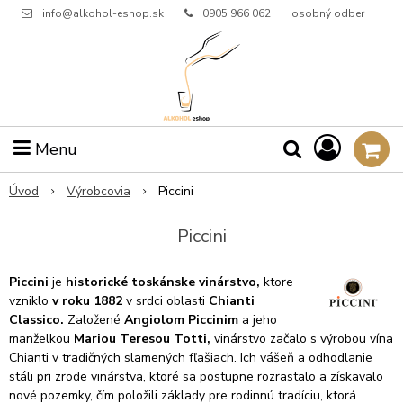
info@alkohol-eshop.sk
0905 966 062
osobný odber
Menu
Úvod
Výrobcovia
Piccini
Piccini
Piccini
je
historické toskánske vinárstvo,
ktore
vzniklo
v roku 1882
v srdci oblasti
Chianti
Classico.
Založené
Angiolom Piccinim
a jeho
manželkou
Mariou Teresou Totti,
vinárstvo začalo s výrobou vína
Chianti v tradičných slamených fľašiach. Ich vášeň a odhodlanie
stáli pri zrode vinárstva, ktoré sa postupne rozrastalo a získavalo
nové pozemky, čím položili základy pre rodinnú tradíciu, ktorá