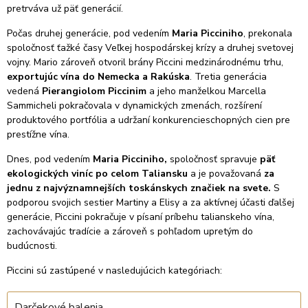
pretrváva už päť generácií.
Počas druhej generácie, pod vedením
Maria Picciniho
, prekonala
spoločnosť ťažké časy Veľkej hospodárskej krízy a druhej svetovej
vojny. Mario zároveň otvoril brány Piccini medzinárodnému trhu,
exportujúc vína do Nemecka a Rakúska
. Tretia generácia
vedená
Pierangiolom Piccinim
a jeho manželkou Marcella
Sammicheli pokračovala v dynamických zmenách, rozšírení
produktového portfólia a udržaní konkurencieschopných cien pre
prestížne vína.
Dnes, pod vedením
Maria Picciniho,
spoločnosť spravuje
päť
ekologických viníc po celom Taliansku
a je považovaná
za
jednu z najvýznamnejších toskánskych značiek na svete.
S
podporou svojich sestier Martiny a Elisy a za aktívnej účasti ďalšej
generácie, Piccini pokračuje v písaní príbehu talianskeho vína,
zachovávajúc tradície a zároveň s pohľadom upretým do
budúcnosti.
Piccini sú zastúpené v nasledujúcich kategóriach:
Darčekové balenia