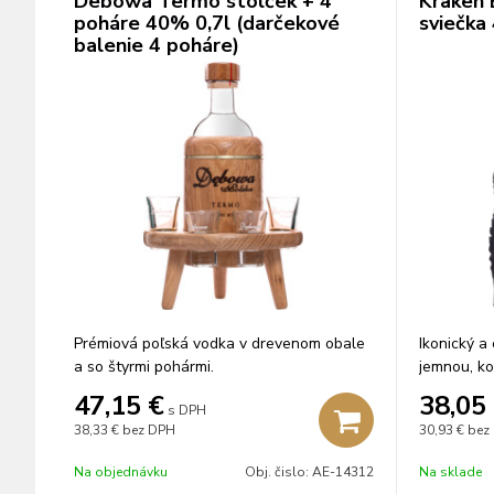
Debowa Termo stolček + 4
Kraken 
poháre 40% 0,7l (darčekové
sviečka
balenie 4 poháre)
Prémiová poľská vodka v drevenom obale
Ikonický a
a so štyrmi pohármi.
jemnou, ko
bylín mace
47,15
€
38,05
s DPH
rumov.
38,33 €
bez DPH
30,93 €
bez
Na objednávku
Obj. čislo:
AE-14312
Na sklade