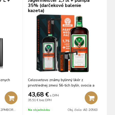
7 L +
Jägermeister 1,75l + pumpa
35% (darčekové balenie
kazeta)
óznych
Celosvetovo známy bylinný likér z
prvotriednej zmesi 56-tich bylín, ovocia a
korenín, ktorá zreje 1 rok v dubových
43,68
€
s DPH
sudoch.
35,51 €
bez DPH
12PMBOR4407P
Na objednávku
Obj. čislo:
AE-20563