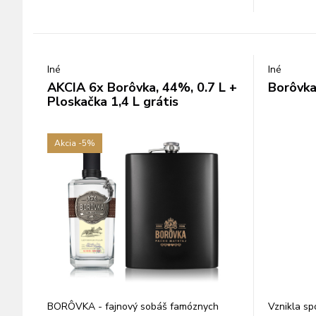
Iné
Iné
AKCIA 6x Borôvka, 44%, 0.7 L +
Borôvka
Ploskačka 1,4 L grátis
Akcia
-5%
BORÔVKA - fajnový sobáš famóznych
Vznikla sp