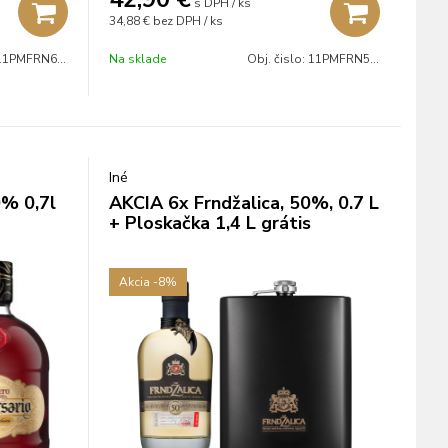
s DPH / ks
34,88 €
bez DPH / ks
11PMFRN6507P
Na sklade
Obj. čislo:
11PMFRN5007SP
Iné
0% 0,7l
AKCIA 6x Frndžalica, 50%, 0.7 L
+ Ploskačka 1,4 L grátis
Akcia
-8%