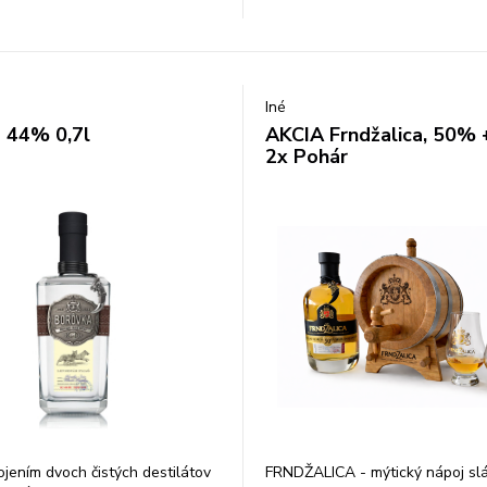
Iné
 44% 0,7l
AKCIA Frndžalica, 50% 
2x Pohár
ojením dvoch čistých destilátov
FRNDŽALICA - mýtický nápoj sl