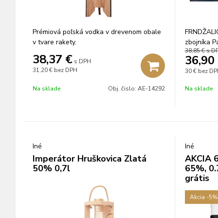
Prémiová poľská vodka v drevenom obale
FRNDŽALIC
v tvare rakety.
zbojníka P
38,85 €
s D
38,37
€
36,90
s DPH
31,20 €
bez DPH
30 €
bez DPH
Na sklade
Obj. čislo:
AE-14292
Na sklade
Iné
Iné
Imperátor Hruškovica Zlatá
AKCIA 6
50% 0,7l
65%, 0.
grátis
Akcia
-5%