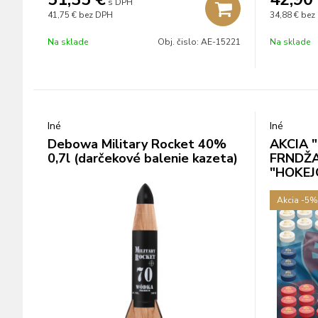
s DPH
41,75 €
bez DPH
34,88 €
bez 
Na sklade
Obj. čislo:
AE-15221
Na sklade
Iné
Iné
Debowa Military Rocket 40%
AKCIA 
0,7l (darčekové balenie kazeta)
FRNDŽA
"HOKEJ
Akcia
-5%