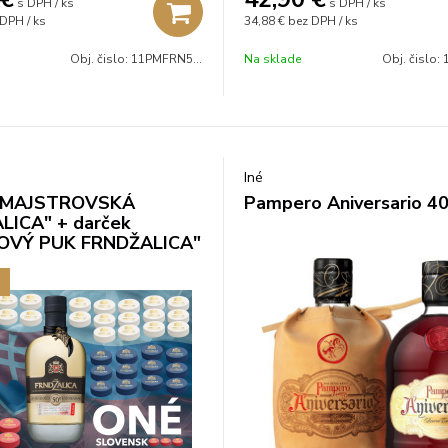
s DPH / ks
s DPH / ks
DPH / ks
34,88 €
bez DPH / ks
Obj. čislo:
11PMFRN5007P
Na sklade
Obj. čislo:
Iné
"MAJSTROVSKÁ
Pampero Aniversario 4
LICA" + darček
OVÝ PUK FRNDŽALICA"