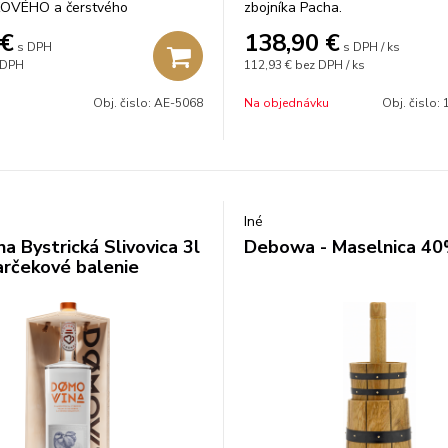
OVÉHO a čerstvého
zbojníka Pacha.
A destilátu
€
138,90
€
s DPH
s DPH / ks
 DPH
112,93 €
bez DPH / ks
Obj. čislo:
AE-5068
Na objednávku
Obj. čislo:
1
Iné
a Bystrická Slivovica 3l
Debowa - Maselnica 40
rčekové balenie