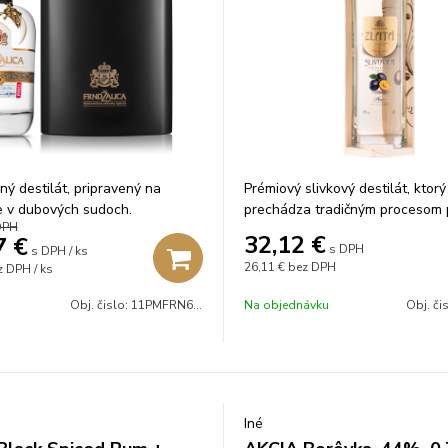
ný destilát, pripravený na
Prémiový slivkový destilát, ktorý
e v dubových sudoch.
prechádza tradičným procesom 
DPH
prvotriednych odrôd sliviek.
32,12
€
7
€
s DPH
s DPH / ks
26,11 €
bez DPH
 DPH / ks
Obj. čislo:
11PMFRN6507PXL
Na objednávku
Obj. či
Iné