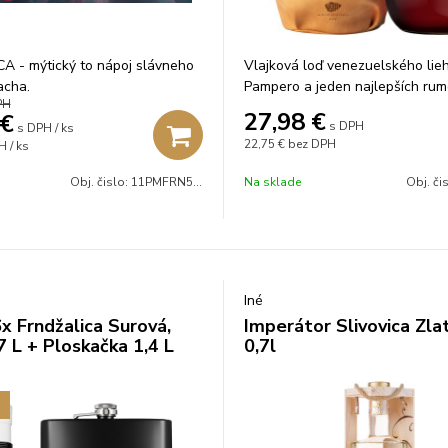
A - mýtický to nápoj slávneho
Vlajková loď venezuelského lie
acha.
Pampero a jeden najlepších rum
PH
najoceňovanejší venezuelský r
27,98
€
€
s DPH
svete, ktorý zrel 4 až 6 rokov v
s DPH / ks
22,75 €
bez DPH
 / ks
dubových sudoch po bourbone a
Obj. čislo:
11PMFRN5007PUK
Na sklade
Obj. či
Iné
x Frndžalica Surová,
Imperátor Slivovica Zl
7 L + Ploskačka 1,4 L
0,7l