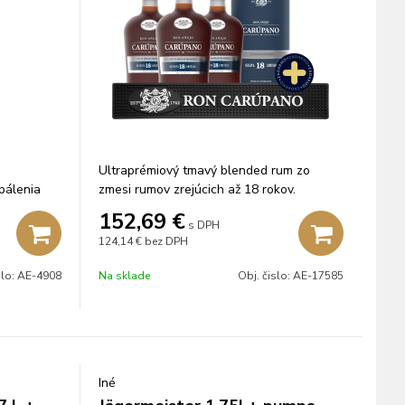
Ultraprémiový tmavý blended rum zo
pálenia
zmesi rumov zrejúcich až 18 rokov.
152,69
€
s DPH
124,14 €
bez DPH
slo:
AE-4908
Na sklade
Obj. čislo:
AE-17585
Iné