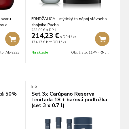
hovaru
FRNDŽALICA - mýtický to nápoj slávneho
ov a
zbojníka Pacha.
233,09 €
s DPH
um na
214,23
€
 amerických
s DPH / ks
174,17 €
bez DPH / ks
 sherry.
slo:
AE-2223
Na sklade
Obj. čislo:
11PMFRN5007PXL
Iné
atá 50%
Set 3x Carúpano Reserva
Limitada 18 + barová podložka
(set 3 x 0.7 l)