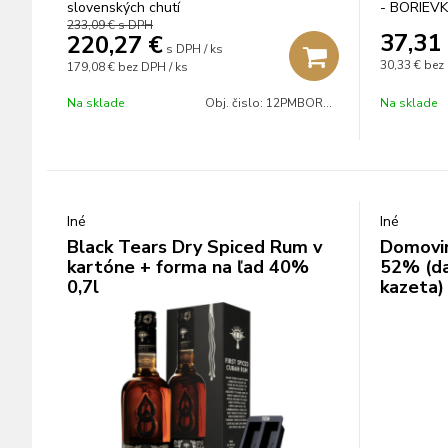
slovenských chutí
- BORIEVK
233,09 €
s DPH
FRNDŽALIC
37,31
220,27
€
s DPH / ks
30,33 €
bez
179,08 €
bez DPH / ks
Na sklade
Obj. čislo:
12PMBOR4407PXL
Na sklade
Iné
Iné
Black Tears Dry Spiced Rum v
Domovin
kartóne + forma na ľad 40%
52% (da
0,7l
kazeta)