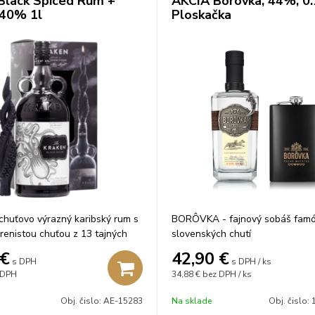
Black Spiced Rum +
AKCIA Borôvka, 44%, 0.
 40% 1l
Ploskačka
 chuťovo výrazný karibský rum s
BORÔVKA - fajnový sobáš fam
renistou chuťou z 13 tajných
slovenských chutí
rovaných v zmesi karibských
€
42,90
€
s DPH
s DPH / ks
 DPH
34,88 €
bez DPH / ks
Obj. čislo:
AE-15283
Na sklade
Obj. čislo: