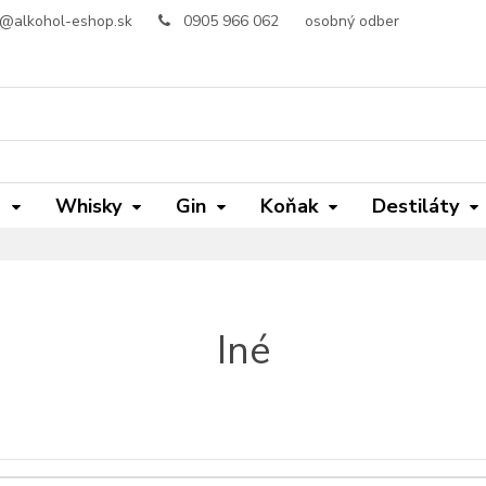
o@alkohol-eshop.sk
0905 966 062
osobný odber
m
Whisky
Gin
Koňak
Destiláty
Iné