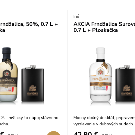
Iné
rndžalica, 50%, 0.7 L +
AKCIA Frndžalica Surov
ka
0.7 L + Ploskačka
A - mýtický to nápoj slávneho
Mocný obilný destilát, pripraven
acha.
vyzrievanie v dubových sudoch.
€
42,90
€