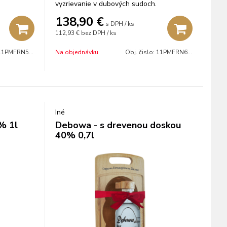
vyzrievanie v dubových sudoch.
138,90
€
s DPH / ks
112,93 €
bez DPH / ks
1PMFRN5007BAR
Na objednávku
Obj. čislo:
11PMFRN6507BAR
Iné
% 1l
Debowa - s drevenou doskou
40% 0,7l