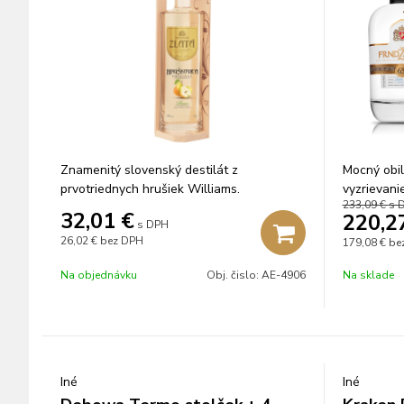
Znamenitý slovenský destilát z
Mocný obil
prvotriednych hrušiek Williams.
vyzrievani
233,09 €
s 
32,01
€
220,2
s DPH
26,02 €
bez DPH
179,08 €
bez
Na objednávku
Obj. čislo:
AE-4906
Na sklade
Iné
Iné