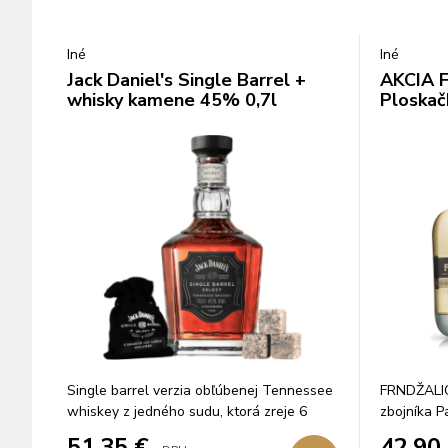
Iné
Iné
Jack Daniel's Single Barrel +
AKCIA F
whisky kamene 45% 0,7l
Ploskač
Single barrel verzia obľúbenej Tennessee
FRNDŽALIC
whiskey z jedného sudu, ktorá zreje 6
zbojníka P
rokov v amerických dubových sudoch.
51,35
€
42,90