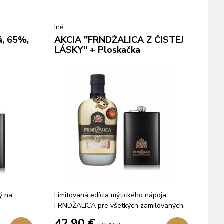
Iné
á, 65%,
AKCIA ''FRNDŽALICA Z ČISTEJ
LÁSKY'' + Ploskačka
ý na
Limitovaná edícia mýtického nápoja
FRNDŽALICA pre všetkých zamilovaných.
42,90
€