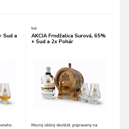
Iné
+ Sud a
AKCIA Frndžalica Surová, 65%
+ Sud a 2x Pohár
ávneho
Mocný obilný destilát, pripravený na