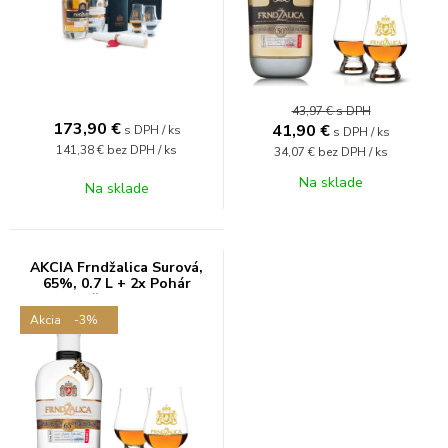
43,97 €
s DPH
173,90
€
41,90
€
s DPH / ks
s DPH / ks
141,38 €
bez DPH / ks
34,07 €
bez DPH / ks
Na sklade
Na sklade
AKCIA Frndžalica Surová,
65%, 0.7 L + 2x Pohár
Frndžalica, zlatý
Akcia
-3%