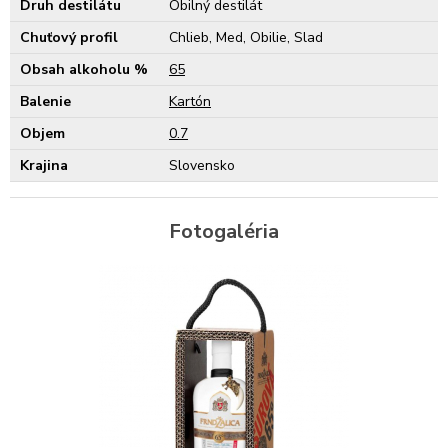
Druh destilátu
Obilný destilát
Chuťový profil
Chlieb, Med, Obilie, Slad
Obsah alkoholu %
65
Balenie
Kartón
Objem
0.7
Krajina
Slovensko
Fotogaléria