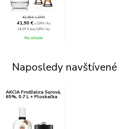
42,98 €
s DPH
41,90
€
s DPH / ks
34,07 €
bez DPH / ks
Na sklade
Naposledy navštívené
AKCIA Frndžalica Surová,
65%, 0.7 L + Ploskačka