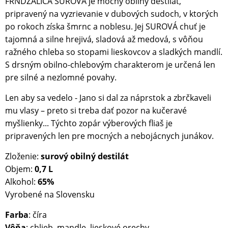
FRNDŽALICA SUROVÁ je mocný obilný destilát,
pripravený na vyzrievanie v dubových sudoch, v ktorých
po rokoch získa šmrnc a noblesu. Jej SUROVÁ chuť je
tajomná a silne hrejivá, sladová až medová, s vôňou
ražného chleba so stopami lieskovcov a sladkých mandlí.
S drsným obilno-chlebovým charakterom je určená len
pre silné a nezlomné povahy.
Len aby sa vedelo - Jano si dal za náprstok a zbrčkaveli
mu vlasy – preto si treba dať pozor na kučeravé
myšlienky... Týchto zopár výberových fliaš je
pripravených len pre mocných a nebojácnych junákov.
Zloženie:
surový obilný destilát
Objem:
0,7 L
Alkohol:
65%
Vyrobené na Slovensku
Farba
: číra
Vôňa
: chlieb, mandle, lieskové orechy