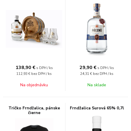
138,90
€
29,90
€
s DPH / ks
s DPH / ks
112,93 €
bez DPH / ks
24,31 €
bez DPH / ks
Na objednávku
Na sklade
Tričko Frndžalica, pánske
Frndžalica Surová 65% 0,7l
čierne