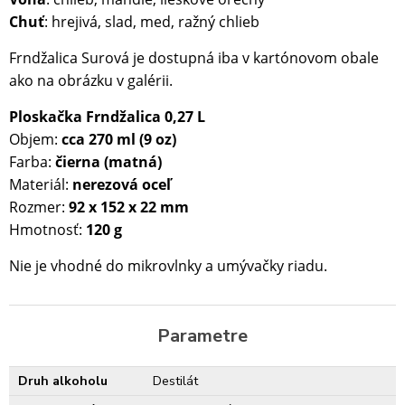
Chuť
: hrejivá, slad, med, ražný chlieb
Frndžalica Surová je dostupná iba v kartónovom obale
ako na obrázku v galérii.
Ploskačka Frndžalica 0,27 L
Objem:
cca 270 ml (9 oz)
Farba:
čierna (matná)
Materiál:
nerezová oceľ
Rozmer:
92 x 152 x 22 mm
Hmotnosť:
120 g
Nie je vhodné do mikrovlnky a umývačky riadu.
Parametre
Druh alkoholu
Destilát