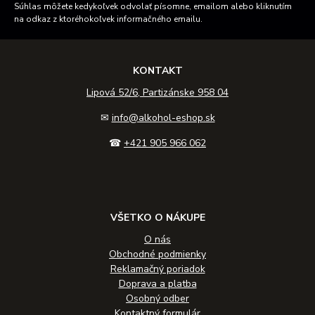
Súhlas môžete kedykoľvek odvolať písomne, emailom alebo kliknutím
na odkaz z ktoréhokoľvek informačného emailu.
KONTAKT
Lipová 52/6, Partizánske 958 04
✉
info@alkohol-eshop.sk
☎
+421 905 966 062
VŠETKO O NÁKUPE
O nás
Obchodné podmienky
Reklamačný poriadok
Doprava a platba
Osobný odber
Kontaktný formulár