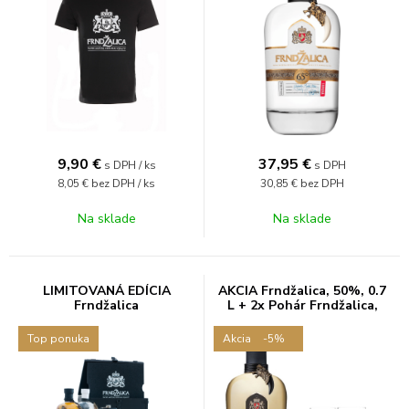
9,90
€
37,95
€
s DPH / ks
s DPH
8,05 €
bez DPH / ks
30,85 €
bez DPH
Na sklade
Na sklade
LIMITOVANÁ EDÍCIA
AKCIA Frndžalica, 50%, 0.7
Frndžalica
L + 2x Pohár Frndžalica,
zlatý
Top ponuka
Akcia
-5%