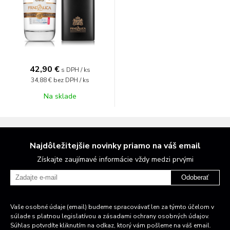
42,90 €
s DPH / ks
34,88 €
bez DPH / ks
Na sklade
Najdôležitejšie novinky priamo na váš email
Získajte zaujímavé informácie vždy medzi prvými
Odoberať
Vaše osobné údaje (email) budeme spracovávať len za týmto účelom v
súlade s platnou legislatívou a zásadami ochrany osobných údajov.
Súhlas potvrdíte kliknutím na odkaz, ktorý vám pošleme na váš email.