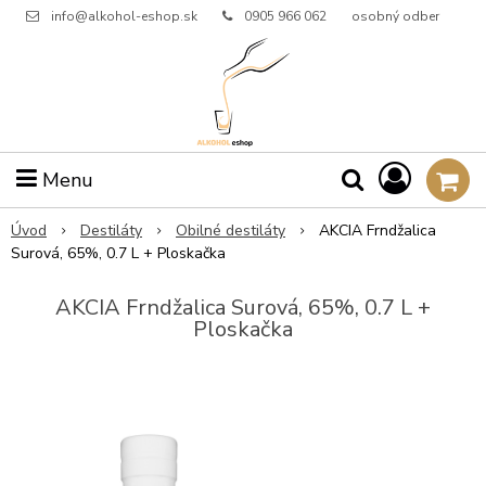
info@alkohol-eshop.sk
0905 966 062
osobný odber
Menu
Úvod
Destiláty
Obilné destiláty
AKCIA Frndžalica
Surová, 65%, 0.7 L + Ploskačka
AKCIA Frndžalica Surová, 65%, 0.7 L +
Ploskačka