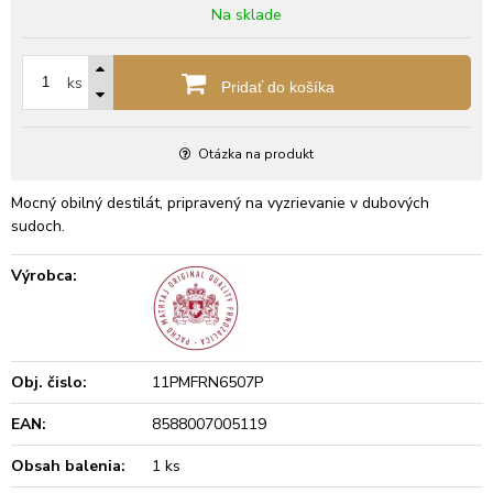
Na sklade
ks
Pridať do košíka
Otázka na produkt
Mocný obilný destilát, pripravený na vyzrievanie v dubových
sudoch.
Výrobca:
Obj. čislo:
11PMFRN6507P
EAN:
8588007005119
Obsah balenia:
1 ks