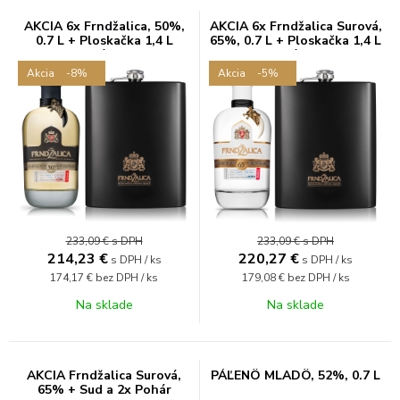
AKCIA 6x Frndžalica, 50%,
AKCIA 6x Frndžalica Surová,
0.7 L + Ploskačka 1,4 L
65%, 0.7 L + Ploskačka 1,4 L
grátis
grátis
Akcia
-8%
Akcia
-5%
233,09 €
s DPH
233,09 €
s DPH
214,23
€
220,27
€
s DPH / ks
s DPH / ks
174,17 €
bez DPH / ks
179,08 €
bez DPH / ks
Na sklade
Na sklade
AKCIA Frndžalica Surová,
PÁĽENÔ MLADÔ, 52%, 0.7 L
65% + Sud a 2x Pohár