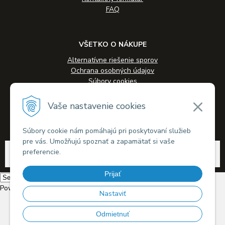
FAQ
VŠETKO O NÁKUPE
Alternatívne riešenie sporov
Ochrana osobných údajov
Súbory cookies
Novinky
Veľkoobchodná spolupráca
Vaše nastavenie cookies
Kontakty
Súbory cookie nám pomáhajú pri poskytovaní služieb
pre vás. Umožňujú spoznať a zapamätať si vaše
© 2026 Alkohol-eshop.sk •
tvorba eshopu cez UNIobchod
,
webhosting
spoločnosti
preferencie.
WEBYGROUP
Prijať
Powered by
Translate
Nastaviť
Odmietnuť