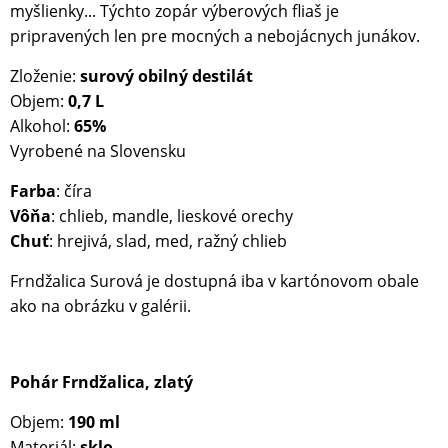
myšlienky... Týchto zopár výberových fliaš je
pripravených len pre mocných a nebojácnych junákov.
Zloženie:
surový obilný destilát
Objem:
0,7 L
Alkohol:
65%
Vyrobené na Slovensku
Farba
: číra
Vôňa
: chlieb, mandle, lieskové orechy
Chuť
: hrejivá, slad, med, ražný chlieb
Frndžalica Surová je dostupná iba v kartónovom obale
ako na obrázku v galérii.
Pohár Frndžalica, zlatý
Objem:
190 ml
Materiál:
sklo