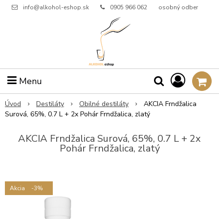
info@alkohol-eshop.sk
0905 966 062
osobný odber
Menu
Úvod
Destiláty
Obilné destiláty
AKCIA Frndžalica
Surová, 65%, 0.7 L + 2x Pohár Frndžalica, zlatý
AKCIA Frndžalica Surová, 65%, 0.7 L + 2x
Pohár Frndžalica, zlatý
Akcia
-3%