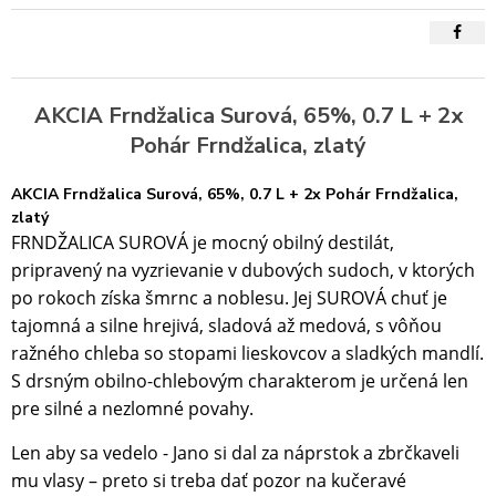
AKCIA Frndžalica Surová, 65%, 0.7 L + 2x
Pohár Frndžalica, zlatý
AKCIA Frndžalica Surová, 65%, 0.7 L + 2x Pohár Frndžalica,
zlatý
FRNDŽALICA SUROVÁ je mocný obilný destilát,
pripravený na vyzrievanie v dubových sudoch, v ktorých
po rokoch získa šmrnc a noblesu. Jej SUROVÁ chuť je
tajomná a silne hrejivá, sladová až medová, s vôňou
ražného chleba so stopami lieskovcov a sladkých mandlí.
S drsným obilno-chlebovým charakterom je určená len
pre silné a nezlomné povahy.
Len aby sa vedelo - Jano si dal za náprstok a zbrčkaveli
mu vlasy – preto si treba dať pozor na kučeravé