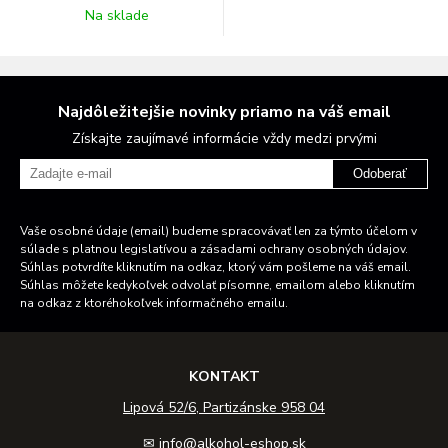
Na sklade
Najdôležitejšie novinky priamo na váš email
Získajte zaujímavé informácie vždy medzi prvými
Odoberať
Vaše osobné údaje (email) budeme spracovávať len za týmto účelom v
súlade s platnou legislatívou a zásadami ochrany osobných údajov.
Súhlas potvrdíte kliknutím na odkaz, ktorý vám pošleme na váš email.
Súhlas môžete kedykoľvek odvolať písomne, emailom alebo kliknutím
na odkaz z ktoréhokoľvek informačného emailu.
KONTAKT
Lipová 52/6, Partizánske 958 04
✉
info@alkohol-eshop.sk