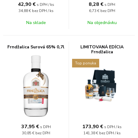
42,90
€
8,28
€
s DPH / ks
s DPH
34,88 €
bez DPH / ks
6,73 €
bez DPH
Na sklade
Na objednávku
Frndžalica Surová 65% 0,7l
LIMITOVANÁ EDÍCIA
Frndžalica
Top ponuka
37,95
€
173,90
€
s DPH
s DPH / ks
30,85 €
bez DPH
141,38 €
bez DPH / ks