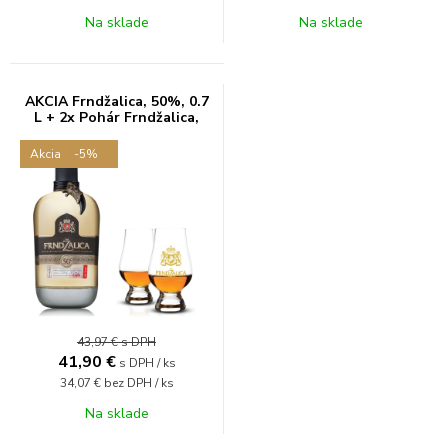
Na sklade
Na sklade
AKCIA Frndžalica, 50%, 0.7
L + 2x Pohár Frndžalica,
zlatý
Akcia
-5%
43,97 €
s DPH
41,90
€
s DPH / ks
34,07 €
bez DPH / ks
Na sklade