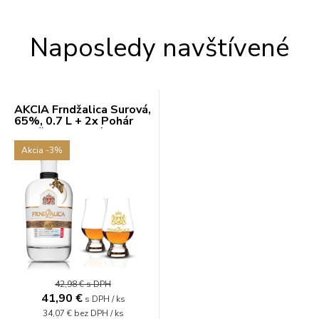
Naposledy navštívené
AKCIA Frndžalica Surová,
65%, 0.7 L + 2x Pohár
Frndžalica, zlatý
Akcia
-3%
42,98 €
s DPH
41,90 €
s DPH / ks
34,07 €
bez DPH / ks