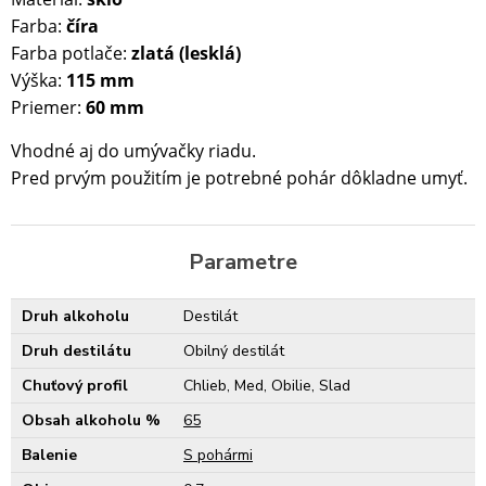
Farba:
číra
Farba potlače:
zlatá (lesklá)
Výška:
115 mm
Priemer:
60 mm
Vhodné aj do umývačky riadu.
Pred prvým použitím je potrebné pohár dôkladne umyť.
Parametre
Druh alkoholu
Destilát
Druh destilátu
Obilný destilát
Chuťový profil
Chlieb, Med, Obilie, Slad
Obsah alkoholu %
65
Balenie
S pohármi