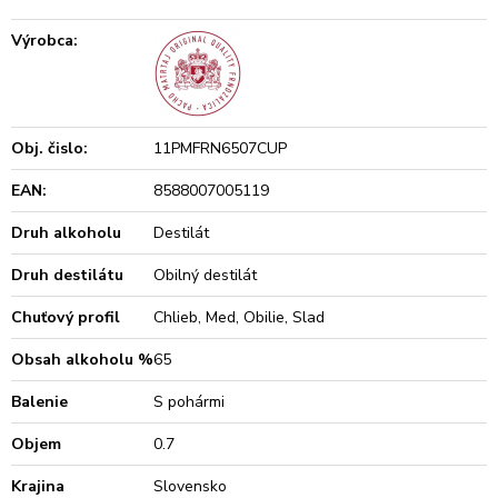
Výrobca:
Obj. čislo:
11PMFRN6507CUP
EAN:
8588007005119
Druh alkoholu
Destilát
Druh destilátu
Obilný destilát
Chuťový profil
Chlieb, Med, Obilie, Slad
Obsah alkoholu %
65
Balenie
S pohármi
Objem
0.7
Krajina
Slovensko