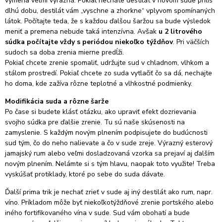
výmena veľmi výrazná. Pokiaľ necháte destilát v novom sude príliš
dlhú dobu, destilát vám „vyschne a zhorkne“ vplyvom spomínaných
látok. Počítajte teda, že s každou ďalšou šaržou sa bude výsledok
meniť a premena nebude taká intenzívna. Avšak
u 2 litrového
súdka počítajte vždy s periódou niekoľko týždňov
. Pri väčších
sudoch sa doba zrenia mierne predĺži.
Pokiaľ chcete zrenie spomaliť, udržujte sud v chladnom, vlhkom a
stálom prostredí. Pokiaľ chcete zo suda vytlačiť čo sa dá, nechajte
ho doma, kde zažíva rôzne teplotné a vlhkostné podmienky.
Modifikácia suda a rôzne šarže
Po čase si budete klásť otázku, ako upraviť efekt dozrievania
svojho súdka pre ďalšie zrenie. Tu sú naše skúsenosti na
zamyslenie. S každým novým plnením podpisujete do budúcnosti
sud tým, čo do neho nalievate a čo v sude zreje. Výrazný esterový
jamajský rum alebo veľmi dosladzovaná vzorka sa prejaví aj ďalším
novým plnením. Nelámte si s tým hlavu, naopak toto využite! Treba
vyskúšať protiklady, ktoré po sebe do suda dávate.
Ďalší prima trik je nechať zrieť v sude aj iný destilát ako rum, napr.
víno. Príkladom môže byť niekoľkotýždňové zrenie portského alebo
iného fortifikovaného vína v sude. Sud vám obohatí a bude