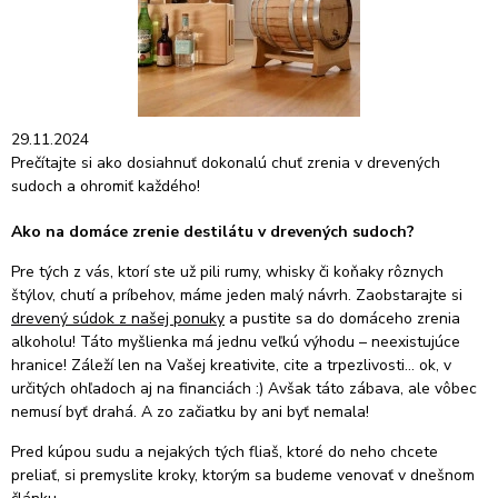
29.11.2024
Prečítajte si ako dosiahnuť dokonalú chuť zrenia v drevených
sudoch a ohromiť každého!
Ako na domáce zrenie destilátu v drevených sudoch?
Pre tých z vás, ktorí ste už pili rumy, whisky či koňaky rôznych
štýlov, chutí a príbehov, máme jeden malý návrh. Zaobstarajte si
drevený súdok z našej ponuky
a pustite sa do domáceho zrenia
alkoholu! Táto myšlienka má jednu veľkú výhodu – neexistujúce
hranice! Záleží len na Vašej kreativite, cite a trpezlivosti... ok, v
určitých ohľadoch aj na financiách :) Avšak táto zábava, ale vôbec
nemusí byť drahá. A zo začiatku by ani byť nemala!
Pred kúpou sudu a nejakých tých fliaš, ktoré do neho chcete
preliať, si premyslite kroky, ktorým sa budeme venovať v dnešnom