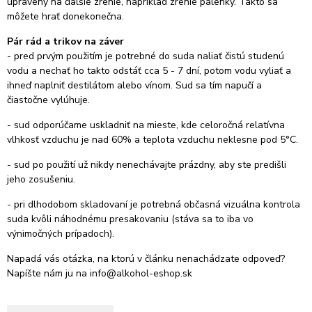
upravený na ďalšie zrenie, napríklad zrenie pálenky. Takto sa
môžete hrať donekonečna.
Pár rád a trikov na záver
- pred prvým použitím je potrebné do suda naliať čistú studenú
vodu a nechať ho takto odstáť cca 5 - 7 dní, potom vodu vyliať a
ihneď naplniť destilátom alebo vínom.
Sud sa tím napučí a
čiastočne vylúhuje.
- sud odporúčame uskladniť na mieste, kde celoročná relatívna
vlhkosť vzduchu je nad 60% a teplota vzduchu neklesne pod 5°C.
- sud po použití už nikdy nenechávajte prázdny, aby ste predišli
jeho zosušeniu.
- pri dlhodobom skladovaní je potrebná občasná vizuálna kontrola
suda kvôli náhodnému presakovaniu (stáva sa to iba vo
výnimočných prípadoch).
Napadá vás otázka, na ktorú v článku nenachádzate odpoveď?
Napíšte nám ju na
info@alkohol-eshop.sk