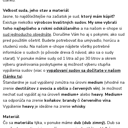
článku.
Veľkosť suda, jeho stav a materiál
Jasne, to najdôležitejšie na začiatok je sud,
ktorý mám kúpiť?
Existuje niekoľko
výrobcov
kvalitných sudov. My sme vybrali
toho najlepšieho a rokmi odskúšaného
a na našom e-shope si
sud jednoducho objednáte
. Doručíme Vám ho aj s pokynmi, ako sud
pred použitím ošetriť. Budete potrebovať iba umývadlo, horúcu a
studenú vodu. Na našom e-shope nájdete všetky potrebné
informácie o sudoch (o pôvode dreva či návod, ako sa o sudy
starať). V ponuke máme sudy od 1 litra až po 30 litrov a okrem
výberu gravírovania poskytujeme aj možnosť výberu stupňa
vypálenia sudov (viac o
vypaľovaní sudov sa dočítate v našom
článku tu
).
Štandardne je sud vypálený zvnútra na úrovni
medium
(vhodné na
zrenie
destilátov z ovocia a obilia
a
červených vín
).
Je možnosť
nechať sud vypáliť aj na úroveň
medium+
alebo
heavy
.
Medium+
sa odporúča na zrenie
koňakov
,
brandy
či
červeného vína
.
Vypálenie
heavy
je ideálne na zrenie
whisky
.
Materiál
Čo sa
materiálu
týka, v ponuke máme
dub (dub zimný).
Dub sa