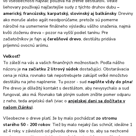
vo všeobecnosti najviac používa na zrenie destilátov
.
Veľké
liehovary používajú najčastejšie sudy z týchto druhov dubu
–
americký, francúzsky, karpatský, slovinský aj balkánsky
. Dreviny
ako moruše alebo agát neodporúčame, pretože sú pomerne
náročné na usmernenie finálneho výsledku vášho snaženia, najmä
kvôli zloženiu dreva – pozor na vyšší podiel tanínu. Pre
začiatočníkov je fajn aj
čerešňové drevo
, destilátu pridáva
príjemnú ovocnú arómu.
Veľkosť?
To záleží na vás a vašich finančných možnostiach. Podľa nášho
názoru je
na začiatku 2 litrový súdok
dostačujúci. Obstarávacia
cena je nízka, rovnako tak nepotrebujete zakúpiť veľké množstvo
destilátu na jeho naplnenie. Tu pozor - sud
naplňte vždy do plna
!
Pre drevo je dôležitý kontakt s destilátom, aby nevysychalo a sud
fungoval, ako má. Rovnako tak plným sudom znížite pomer odparu
z neho, teda anjelskú daň (viac o
anjelskej dani sa dočítate v
našom článku
).
Všeobecne o dreve platí, že by malo pochádzať
zo stromu
starého 50 - 200 rokov
. Tiež by malo nejaký čas schnúť, ideálne 1
až 4 roky, v závislosti od pôvodu dreva. Ide o to, aby sa nechcené