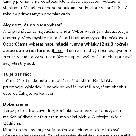
taníny premenili na celulózu, ktorá dáva destilátom vytúžené
vlastnosti. V našom eshope ponúkame sudy, ktoré sa sušili 6 - 7
rokov v prirodzených podmienkach.
Aký destilát do suda vybrať?
A tu prichádza tá najväčšia sranda. Výber vhodných destilátov je
enormný! Vždy myslite na to, čo od finálneho výsledku očakávate.
Odporúčame vyberať napr.
mladé rumy a whisky (2 až 3 ročné)
alebo úplne nestarené
(
biele
). Tie nie sú od výrobcu ovplyvnené
zrením v sude a vy sa tak môžete naplno vyšantiť a nechať prejaviť
svoj vlastný sud.
Tu je pár rád:
- čím nižšie % alkoholu a neutrálnejší destilát, tým ľahší a
príjemnejší výsledok. Naopak p
ri vyššej voltáži a vyššom obsahu
esterov čakajte veľké veci.
Doba zrenia
Teraz je to o trpezlivosti Aj keď, ako sa to vezme. U nových a
malých súdkov je efekt starnutia veľmi rýchly! A rátajte skôr s
týždňami.
Mladé drevo obsahuje veľa tanínov a linínov, a tak je látková