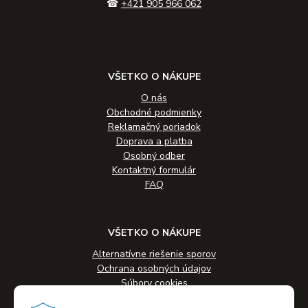
☎
+421 905 966 062
VŠETKO O NÁKUPE
O nás
Obchodné podmienky
Reklamačný poriadok
Doprava a platba
Osobný odber
Kontaktný formulár
FAQ
VŠETKO O NÁKUPE
Alternatívne riešenie sporov
Ochrana osobných údajov
Súbory cookies
Novinky