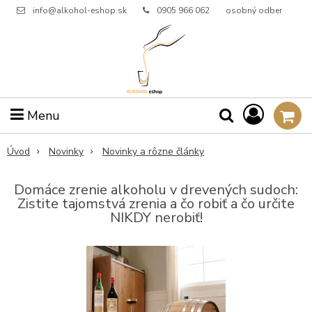
info@alkohol-eshop.sk
0905 966 062
osobný odber
Menu
Úvod
Novinky
Novinky a rôzne články
Domáce zrenie alkoholu v drevených sudoch:
Zistite tajomstvá zrenia a čo robiť a čo určite
NIKDY nerobiť!