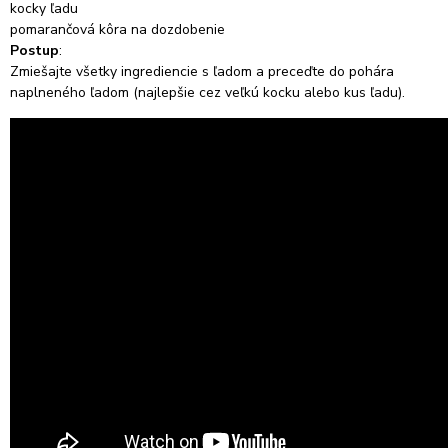
kocky ľadu
pomarančová kôra na dozdobenie
Postup
:
Zmiešajte všetky ingrediencie s ľadom a preceďte do pohára
naplneného ľadom (najlepšie cez veľkú kocku alebo kus ľadu).