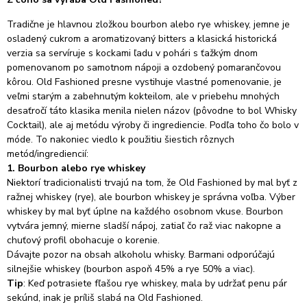
Tradične je hlavnou zložkou bourbon alebo rye whiskey, jemne je
osladený cukrom a aromatizovaný bitters a klasická historická
verzia sa servíruje s kockami ľadu v pohári s ťažkým dnom
pomenovanom po samotnom nápoji a ozdobený pomarančovou
kôrou.
Old Fashioned presne vystihuje vlastné pomenovanie, je
veľmi starým a zabehnutým kokteilom, ale v priebehu mnohých
desaťročí táto klasika menila nielen názov (pôvodne to bol Whisky
Cocktail), ale aj metódu výroby či ingrediencie. Podľa toho čo bolo v
móde.
To nakoniec viedlo k použitiu šiestich rôznych
metód/ingrediencií:
1. Bourbon alebo rye whiskey
Niektorí tradicionalisti trvajú na tom, že Old Fashioned by mal byť z
ražnej whiskey (rye), ale bourbon whiskey je správna voľba. Výber
whiskey by mal byť úplne na každého osobnom vkuse.
Bourbon
vytvára jemný, mierne sladší nápoj, zatiaľ čo raž viac nakopne a
chuťový profil obohacuje o korenie.
Dávajte pozor na obsah alkoholu whisky.
Barmani odporúčajú
silnejšie whiskey (bourbon aspoň 45% a rye 50% a viac).
Tip
: Keď potrasiete fľašou rye whiskey, mala by udržať penu pár
sekúnd, inak je príliš slabá na Old Fashioned.