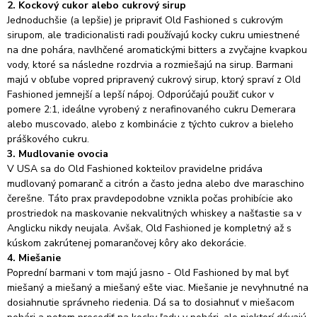
2. Kockový cukor alebo cukrový sirup
Jednoduchšie (a lepšie) je pripraviť Old Fashioned s cukrovým
sirupom, ale tradicionalisti radi používajú kocky cukru umiestnené
na dne pohára, navlhčené aromatickými bitters a zvyčajne kvapkou
vody, ktoré sa následne rozdrvia a rozmiešajú na sirup.
Barmani
majú v obľube vopred pripravený cukrový sirup
, ktorý spraví z Old
Fashioned jemnejší a lepší nápoj.
Odporúčajú použiť cukor v
pomere 2:1, ideálne vyrobený z nerafinovaného cukru Demerara
alebo muscovado, alebo z kombinácie z týchto cukrov a bieleho
práškového cukru.
3. Mudlovanie ovocia
V USA sa do Old Fashioned kokteilov pravidelne pridáva
mudlovaný pomaranč a citrón a často jedna alebo dve maraschino
čerešne.
Táto prax pravdepodobne vznikla počas prohibície ako
prostriedok na maskovanie nekvalitných whiskey a našťastie sa v
Anglicku nikdy neujala.
Avšak, Old Fashioned je kompletný až s
kúskom zakrútenej pomarančovej kôry ako dekorácie.
4. Miešanie
Poprední barmani v tom majú jasno - Old Fashioned by mal byť
miešaný a miešaný a miešaný ešte viac.
Miešanie je nevyhnutné na
dosiahnutie správneho riedenia.
Dá sa to dosiahnuť v miešacom