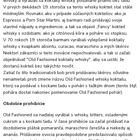
whisky a vyrábali sa koktaily whisky, podávané priamo bez ľadu.
V prvých dekádach 19. storočia sa tento whisky kokteil stal stále
módnejším.
Rovnako ako v prípade súčasných kokteilov, ako je
Espresso a Porn Star Martini, aj barmani radi pridávajú svoje
vlastné nápady a ingrediencie, a tak sa objavil „Fancy“ kokteil
whisky s ozdobami, ako je citrónová kôra a poháre so stopkou.
V 70. rokoch 19. storočia barmani vyrábali vylepšené koktaily
whisky s kvapkami absintu, curacao, maraschino a iných likérov.
Niektorí zákazníci si tieto inovácie nepochvalovali, a tak si začali
objednávať "Old Fashioned koktaily whisky", aby sa uistili, že
dostanú kokteil bez takýchto novôt.
Zatiaľ čo títo tradicionalisti boli proti pridávaniu likérov, očividne
nenamietali proti zmene názvu Old Fashioned whisky koktailu,
ktorý sa podával s kockami ľadu v pohári s ťažkým dnom (
tento štýl
pohára dostal nakoniec pomenovanie Old Fashioned pohár).
Obdobie prohibície
Old Fashioned sa naďalej vyrábal s whisky, bitters, osladenými
cukrom a s kockami ľadu. V čase prohibície sa začal pridávať na
dozdobenie plátok pomaranča, maraschino čerešňa a niekedy aj
ananás.
Pridávanie ovocia pravdepodobne predstavovalo spôsob