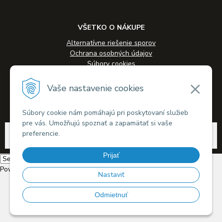
VŠETKO O NÁKUPE
Alternatívne riešenie sporov
Ochrana osobných údajov
Súbory cookies
Novinky
Veľkoobchodná spolupráca
Vaše nastavenie cookies
Kontakty
Súbory cookie nám pomáhajú pri poskytovaní služieb
pre vás. Umožňujú spoznať a zapamätať si vaše
© 2026 Alkohol-eshop.sk •
tvorba eshopu cez UNIobchod
,
webhosting
spoločnosti
preferencie.
WEBYGROUP
Prijať
Powered by
Translate
Nastaviť
Odmietnuť