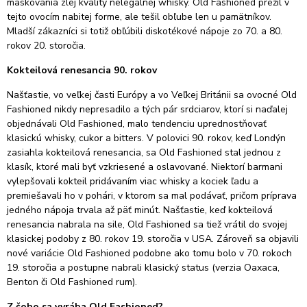
maskovania zlej kvality nelegálnej whisky.
Old Fashioned prežil v
tejto ovocím nabitej forme, ale tešil obľube len u pamätníkov.
Mladší zákazníci si totiž obľúbili diskotékové nápoje zo 70. a 80.
rokov 20. storočia.
Kokteilová renesancia 90. rokov
Našťastie, vo veľkej časti Európy a vo Veľkej Británii sa ovocné Old
Fashioned nikdy nepresadilo a tých pár srdciarov, ktorí si naďalej
objednávali Old Fashioned, malo tendenciu uprednostňovať
klasickú whisky, cukor a bitters.
V polovici 90. rokov, keď Londýn
zasiahla kokteilová renesancia, sa Old Fashioned stal jednou z
klasík, ktoré mali byť vzkriesené a oslavované.
Niektorí barmani
vylepšovali kokteil pridávaním viac whisky a kociek ľadu a
premiešavali ho v pohári, v ktorom sa mal podávať, pričom príprava
jedného nápoja trvala až päť minút.
Našťastie, keď kokteilová
renesancia nabrala na sile, Old Fashioned sa tiež vrátil do svojej
klasickej podoby z 80. rokov 19. storočia v USA. Zároveň sa objavili
nové variácie Old Fashioned podobne ako tomu bolo v
70. rokoch
19. storočia a postupne nabrali klasický status (verzia Oaxaca,
Benton či Old Fashioned rum)
.
Z čoho sa vyrába Old Fashioned?