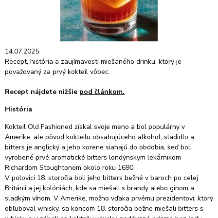
14.07.2025
Recept, história a zaujímavosti miešaného drinku, ktorý je
považovaný za prvý kokteil vôbec.
Recept nájdete nižšie
pod článkom.
História
Kokteil Old Fashioned získal svoje meno a bol populárny v
Amerike, ale pôvod kokteilu obsahujúceho alkohol, sladidlo a
bitters je anglický a jeho korene siahajú do obdobia, keď boli
vyrobené prvé aromatické bitters londýnskym lekárnikom
Richardom Stoughtonom okolo roku 1690.
V polovici
18. storočia boli jeho bitters bežné v baroch po celej
Británii a jej kolóniách, kde sa miešali s brandy alebo ginom a
sladkým vínom.
V Amerike, možno vďaka prvému prezidentovi, ktorý
obľuboval whisky, sa koncom 18. storočia bežne miešali bitters s