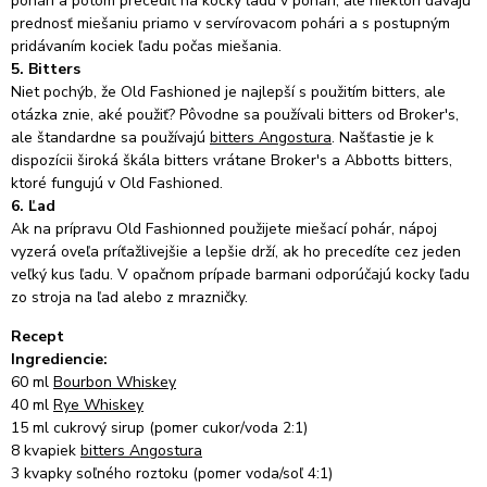
pohári a potom precediť na kocky ľadu v pohári, ale niektorí dávajú
prednosť miešaniu priamo v servírovacom pohári a s postupným
pridávaním kociek ľadu počas miešania.
5. Bitters
Niet pochýb, že Old Fashioned je najlepší s použitím bitters, ale
otázka znie, aké použiť?
Pôvodne sa používali bitters od Broker's,
ale štandardne sa používajú
bitters Angostura
.
Našťastie je k
dispozícii široká škála bitters vrátane Broker's a Abbotts bitters,
ktoré fungujú v Old Fashioned.
6. Ľad
Ak na prípravu Old Fashionned použijete miešací pohár, nápoj
vyzerá oveľa príťažlivejšie a lepšie drží, ak ho precedíte cez jeden
veľký kus ľadu.
V opačnom prípade barmani odporúčajú kocky ľadu
zo stroja na ľad alebo z mrazničky.
Recept
Ingrediencie:
60 ml
Bourbon Whiskey
40 ml
Rye Whiskey
15 ml cukrový sirup (pomer cukor/voda 2:1)
8 kvapiek
bitters Angostura
3 kvapky soľného roztoku (pomer voda/soľ 4:1)