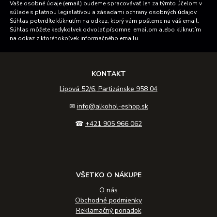
Vaše osobné údaje (email) budeme spracovávať len za týmto účelom v
súlade s platnou legislatívou a zásadami ochrany osobných údajov.
Súhlas potvrdíte kliknutím na odkaz, ktorý vám pošleme na váš email.
Súhlas môžete kedykoľvek odvolať písomne, emailom alebo kliknutím
na odkaz z ktoréhokoľvek informačného emailu.
KONTAKT
Lipová 52/6, Partizánske 958 04
✉
info@alkohol-eshop.sk
☎
+421 905 966 062
VŠETKO O NÁKUPE
O nás
Obchodné podmienky
Reklamačný poriadok