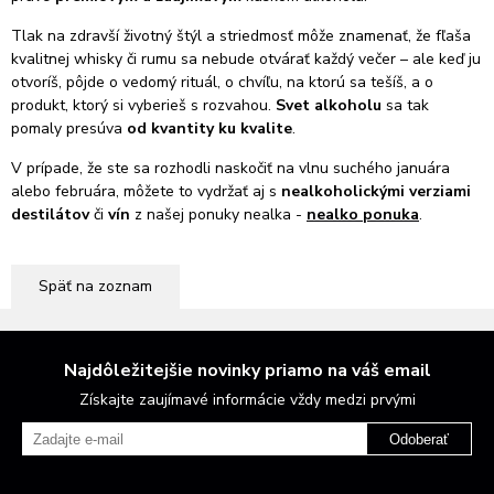
Tlak na zdravší životný štýl a striedmosť môže znamenať, že fľaša
kvalitnej whisky či rumu sa nebude otvárať každý večer – ale keď ju
otvoríš, pôjde o vedomý rituál, o chvíľu, na ktorú sa tešíš, a o
produkt, ktorý si vyberieš s rozvahou.
Svet alkoholu
sa tak
pomaly presúva
od kvantity ku kvalite
.
V prípade, že ste sa rozhodli naskočiť na vlnu suchého januára
alebo februára, môžete to vydržať aj s
nealkoholickými verziami
destilátov
či
vín
z našej ponuky nealka -
nealko ponuka
.
Späť na zoznam
Najdôležitejšie novinky priamo na váš email
Získajte zaujímavé informácie vždy medzi prvými
Odoberať