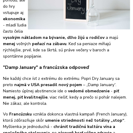
pohodu, ale
do hry
vstupuje aj
ekonomika
- mladí ľudia
často čelia
vysokým nákladom na bývanie, dlho žijú u rodičov
a majú
menej
voľných
peňazí na zábavu
. Keď sa peniaze míňajú
rýchlejšie, prvé, kde sa škrtá, sú práve večery v baroch a
spontánne popíjanie.
"Damp January" a francúzska odpoveď
Nie každý chce ísť z extrému do extrému. Popri Dry January sa
preto
najmä v USA presadil nový pojem
– „Damp January“.
Namiesto úplnej abstinencie ide o
vedomé obmedzenie
-
piť
menej, piť kvalitnejšie
, viac riešiť, kedy a prečo si pohár nalejem.
Nie zákaz, ale kontrola.
Vo
Francúzsku
vznikla dokonca vlastná kampaň (French January),
ktorá zdôrazňuje skôr
umenie striedmosti než totálny „stop“
.
Myšlienka je jednoduchá -
chrániť tradičnú kultúru vína a
spoločného stolovania
, no
zároveň brať vážne zdravie
a