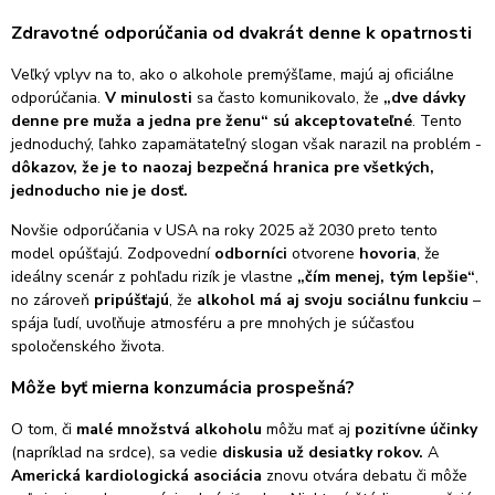
Zdravotné odporúčania od dvakrát denne k opatrnosti
Veľký vplyv na to, ako o alkohole premýšľame, majú aj oficiálne
odporúčania.
V minulosti
sa často komunikovalo, že
„dve dávky
denne pre muža a jedna pre ženu“ sú akceptovateľné
. Tento
jednoduchý, ľahko zapamätateľný slogan však narazil na problém -
dôkazov, že je to naozaj bezpečná hranica pre všetkých,
jednoducho nie je dosť.
Novšie odporúčania v USA na roky 2025 až 2030 preto tento
model opúšťajú. Zodpovední
odborníci
otvorene
hovoria
, že
ideálny scenár z pohľadu rizík je vlastne
„čím menej, tým lepšie“
,
no zároveň
pripúšťajú
, že
alkohol má aj svoju sociálnu funkciu
–
spája ľudí, uvoľňuje atmosféru a pre mnohých je súčasťou
spoločenského života.
Môže byť mierna konzumácia prospešná?
O tom, či
malé množstvá alkoholu
môžu mať aj
pozitívne účinky
(napríklad na srdce), sa vedie
diskusia už desiatky rokov.
A
Americká kardiologická asociácia
znovu otvára debatu či môže