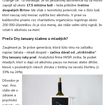
Change UK. Tá odhaduje, že do januárovej abstinencie by sa mohlo
zapojiť až okolo
17,5 milióna ľudí
– teda približne
tretina
dospelých Britov
. Ide však o teoretický potenciál, nie o číslo ľudí,
ktorí naozaj celý mesiac vydržia bez alkoholu. V praxi sa
každoročne priamo cez charitatívnu organizáciu registruje okolo
200 000 účastníkov, čo je síce menej, ale stále veľmi silný signál, že
vzťah k alkoholu sa mení.
Prečo Dry January slabne u mladých?
Zaujímavé je, že práve generácia, ktorá túto vlnu na začiatku
najviac ťahala – mladí dospelí –
začína dávať od „striktného“
Dry January ruky preč
. Analytická firma
IWSR zistila, že podiel
mladých, ktorí si dajú od alkoholu pauzu na mesiac alebo dlhšie,
klesol v posledných rokoch zhruba z tretiny na necelú štvrtinu (z
33% na 24%).
Dôvodov je
viac. Áno,
stále ide o
zdravie a
psychickú