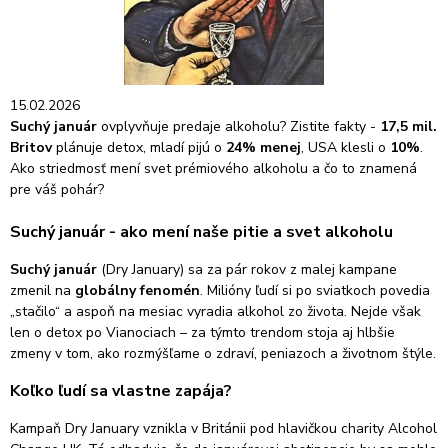
15.02.2026
Suchý január
ovplyvňuje predaje alkoholu? Zistite fakty -
17,5 mil.
Britov
plánuje detox, mladí pijú o
24% menej
, USA klesli o
10%
.
Ako striedmosť mení svet prémiového alkoholu a čo to znamená
pre váš pohár?
Suchý január - ako mení naše pitie a svet alkoholu
Suchý január
(Dry January) sa za pár rokov z malej kampane
zmenil na
globálny fenomén
. Milióny ľudí si po sviatkoch povedia
„stačilo“ a aspoň na mesiac vyradia alkohol zo života. Nejde však
len o detox po Vianociach – za týmto trendom stoja aj hlbšie
zmeny v tom, ako rozmýšľame o zdraví, peniazoch a životnom štýle.
Koľko ľudí sa vlastne zapája?
Kampaň Dry January vznikla v Británii pod hlavičkou charity Alcohol