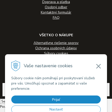
Doprava a platba
Osobný odber
Kontaktný formulár
FAQ
VŠETKO O NÁKUPE
Alternatívne riešenie sporov
Ochrana osobných údajov
Súbory cookies
Novinky
Veľkoobchodná spolupráca
Vaše nastavenie cookies
Kontakty
Súbory cookie nám pomáhajú pri poskytovaní služieb
pre vás. Umožňujú spoznať a zapamätať si vaše
© 2026 Alkohol-eshop.sk •
tvorba eshopu cez UNIobchod
,
webhosting
spoločnosti
preferencie.
WEBYGROUP
Prijať
Powered by
Translate
Nastaviť