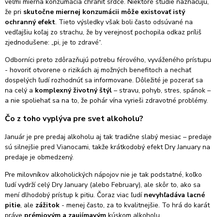
veľmi mierna konzumácia chrániť srdce. Niektoré štúdie naznačujú,
že pri
skutočne miernej konzumácii môže existovať istý
ochranný efekt
. Tieto výsledky však boli často odsúvané na
vedľajšiu koľaj zo strachu, že by verejnosť pochopila odkaz príliš
zjednodušene: „pi, je to zdravé“.
Odborníci preto zdôrazňujú potrebu férového, vyváženého prístupu
- hovoriť otvorene o rizikách aj možných benefitoch a nechať
dospelých ľudí rozhodnúť sa informovane. Dôležité je pozerať sa
na celý a
komplexný životný štýl
– stravu, pohyb, stres, spánok –
a nie spoliehať sa na to, že pohár vína vyrieši zdravotné problémy.
Čo z toho vyplýva pre svet alkoholu?
Január je pre predaj alkoholu aj tak tradične slabý mesiac – predaje
sú silnejšie pred Vianocami, takže krátkodobý efekt Dry January na
predaje je obmedzený.
Pre milovníkov alkoholických nápojov nie je tak podstatné, koľko
ľudí vydrží celý Dry January (alebo February), ale skôr to, ako sa
mení dlhodobý prístup k pitiu. Čoraz viac ľudí
nevyhľadáva lacné
pitie
, ale
zážitok
- menej často, za to kvalitnejšie. To hrá do karát
práve
prémiovým a zaujímavým
kúskom alkoholu.