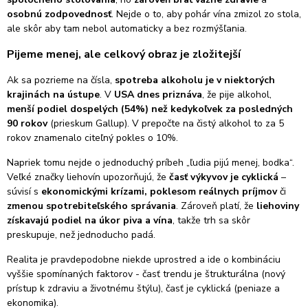
osobnú zodpovednosť
. Nejde o to, aby pohár vína zmizol zo stola,
ale skôr aby tam nebol automaticky a bez rozmýšľania.
Pijeme menej, ale celkový obraz je zložitejší
Ak sa pozrieme na čísla,
spotreba alkoholu je v niektorých
krajinách na ústupe
. V
USA dnes priznáva
, že pije alkohol,
menší podiel dospelých (54%) než kedykoľvek za posledných
90 rokov
(prieskum Gallup). V prepočte na čistý alkohol to za 5
rokov znamenalo citeľný pokles o 10%.
Napriek tomu nejde o jednoduchý príbeh „ľudia pijú menej, bodka“.
Veľké značky liehovín upozorňujú, že
časť výkyvov je cyklická
–
súvisí s
ekonomickými krízami, poklesom reálnych príjmov
či
zmenou spotrebiteľského správania
. Zároveň platí, že
liehoviny
získavajú podiel na úkor piva a vína
, takže trh sa skôr
preskupuje, než jednoducho padá.
Realita je pravdepodobne niekde uprostred a ide o kombináciu
vyššie spomínaných faktorov - časť trendu je štrukturálna (nový
prístup k zdraviu a životnému štýlu), časť je cyklická (peniaze a
ekonomika).