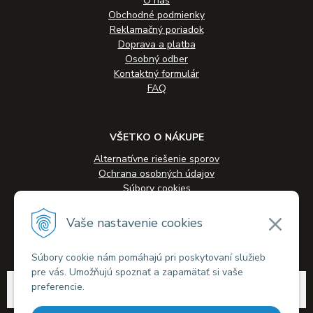
O nás
Obchodné podmienky
Reklamačný poriadok
Doprava a platba
Osobný odber
Kontaktný formulár
FAQ
VŠETKO O NÁKUPE
Alternatívne riešenie sporov
Ochrana osobných údajov
Súbory cookies
Novinky
Veľkoobchodná spolupráca
Vaše nastavenie cookies
Kontakty
Súbory cookie nám pomáhajú pri poskytovaní služieb
pre vás. Umožňujú spoznať a zapamätať si vaše
© 2026 Alkohol-eshop.sk •
tvorba eshopu cez UNIobchod
,
webhosting
spoločnosti
preferencie.
WEBYGROUP