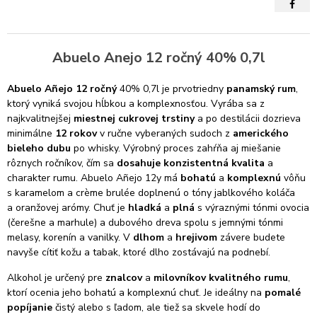
Abuelo Anejo 12 ročný 40% 0,7l
Abuelo Añejo 12 ročný
40% 0,7l
je prvotriedny
panamský rum
,
ktorý vyniká svojou hĺbkou a komplexnosťou. Vyrába sa z
najkvalitnejšej
miestnej
cukrovej trstiny
a po destilácii dozrieva
minimálne
12 rokov
v ručne vyberaných sudoch z
amerického
bieleho dubu
po whisky. Výrobný proces zahŕňa aj miešanie
rôznych ročníkov, čím sa
dosahuje konzistentná kvalita
a
charakter rumu. Abuelo Añejo 12y má
bohatú
a
komplexnú
vôňu
s karamelom a crème brulée doplnenú o tóny jablkového koláča
a oranžovej arómy. Chuť je
hladká
a
plná
s výraznými tónmi ovocia
(čerešne a marhule) a dubového dreva spolu s jemnými tónmi
melasy, korenín a vanilky. V
dlhom
a
hrejivom
závere budete
navyše cítiť kožu a tabak, ktoré dlho zostávajú na podnebí.
Alkohol je určený pre
znalcov
a
milovníkov kvalitného rumu
,
ktorí ocenia jeho bohatú a komplexnú chuť. Je ideálny na
pomalé
popíjanie
čistý alebo s ľadom, ale tiež sa skvele hodí do