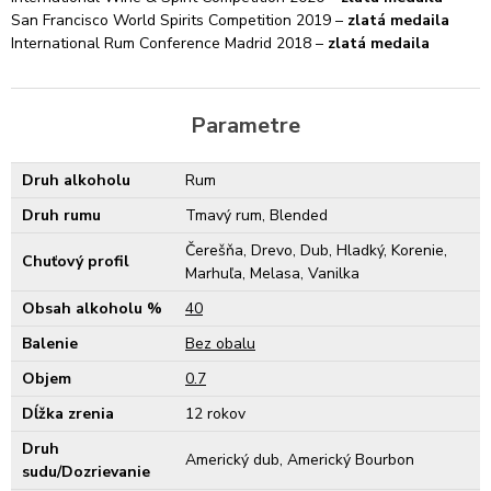
San Francisco World Spirits Competition 2019 –
zlatá medaila
International Rum Conference Madrid 2018 –
zlatá medaila
Parametre
Druh alkoholu
Rum
Druh rumu
Tmavý rum, Blended
Čerešňa, Drevo, Dub, Hladký, Korenie,
Chuťový profil
Marhuľa, Melasa, Vanilka
Obsah alkoholu %
40
Balenie
Bez obalu
Objem
0.7
Dĺžka zrenia
12 rokov
Druh
Americký dub, Americký Bourbon
sudu/Dozrievanie