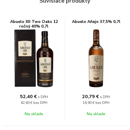
Súvisiace produkty
Abuelo XII Two Oaks 12
Abuelo Aňejo 37,5% 0,7l
ročný 40% 0,7l
52,40
€
20,79
€
s DPH
s DPH
42,60 €
bez DPH
16,90 €
bez DPH
Na sklade
Na sklade