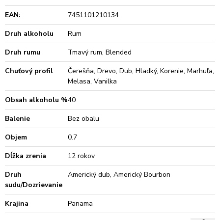
EAN:
7451101210134
Druh alkoholu
Rum
Druh rumu
Tmavý rum, Blended
Chuťový profil
Čerešňa, Drevo, Dub, Hladký, Korenie, Marhuľa,
Melasa, Vanilka
Obsah alkoholu %
40
Balenie
Bez obalu
Objem
0.7
Dĺžka zrenia
12 rokov
Druh
Americký dub, Americký Bourbon
sudu/Dozrievanie
Krajina
Panama