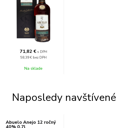
71,82
€
s DPH
58,39 €
bez DPH
Na sklade
Naposledy navštívené
Abuelo Anejo 12 ročný
40% 0,7l