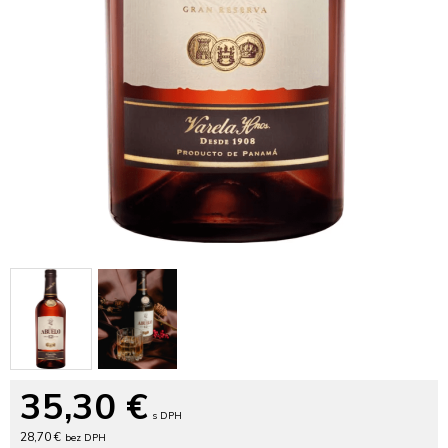
35,30
€
s DPH
28,70 €
bez DPH