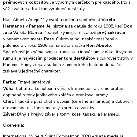
prémiových koktailov
. Je výborným darčekom pre každého, kto si
váži kvalitné a tradične vyrábané destiláty.
Rum Abuelo
Anejo
12y vyrába rodinná spoločnosť
Varela
Hermanos
v Paname. Jej história sa datuje do roku 1908, keď
Don
José Varela Blanco
, španielsky imigrant, založil
prvý cukrovar
v panamskom meste
Pesé
. Cukrovar bol neskôr rozšírený o
pálenicu a v roku
1936
sa narodila značka
Ron Abuelo
.
Spoločnosť je známa svojou tradíciou a inováciami v oblasti výroby
rumu a je
najväčším producentom destilátov
z cukrovej trstiny v
Paname. Rumy zrejú v sudoch z amerického bieleho duba, čím
získavajú jedinečný charakter.
Farba:
Tmavá jantárová
Vôňa:
Bohatá a komplexná vôňa s karamelom a crème brulée
doplnená o tóny jablkového koláča a oranžovej arómy.
Chuť:
Hladká a plná chuť s ovocím (čerešne a marhule) a dubovým
drevom spolu s tónmi melasy, korenín a vanilky.
Záver:
Dlhý a hrejivý záver s tónmi kože, tabaku a karamelu.
Ocenenia:
International Wine & Spirit Competition 2020 –
zlatá medaila