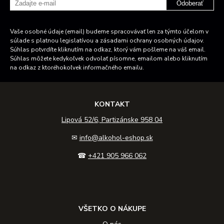
Odoberať
Vaše osobné údaje (email) budeme spracovávať len za týmto účelom v
súlade s platnou legislatívou a zásadami ochrany osobných údajov.
Súhlas potvrdíte kliknutím na odkaz, ktorý vám pošleme na váš email.
Súhlas môžete kedykoľvek odvolať písomne, emailom alebo kliknutím
na odkaz z ktoréhokoľvek informačného emailu.
KONTAKT
Lipová 52/6, Partizánske 958 04
✉
info@alkohol-eshop.sk
☎
+421 905 966 062
VŠETKO O NÁKUPE