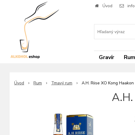
Úvod
inf
Gravír
Ru
Úvod
Rum
Tmavý rum
A.H. Riise XO Kong Haakon
A.H.