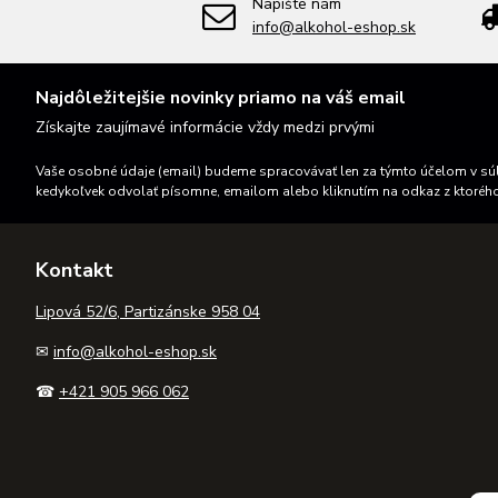
Napíšte nám
info@alkohol-eshop.sk
Najdôležitejšie novinky priamo na váš email
Získajte zaujímavé informácie vždy medzi prvými
Vaše osobné údaje (email) budeme spracovávať len za týmto účelom v súl
kedykoľvek odvolať písomne, emailom alebo kliknutím na odkaz z ktoréh
Kontakt
Lipová 52/6, Partizánske 958 04
✉
info@alkohol-eshop.sk
☎
+421 905 966 062