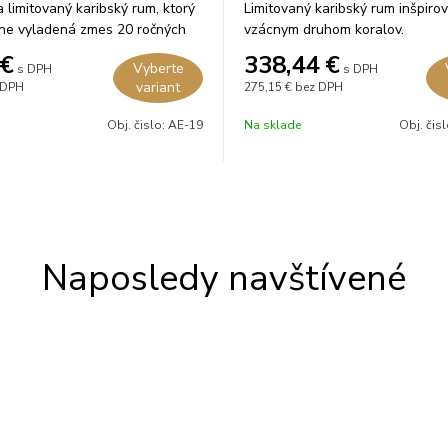
a limitovaný karibský rum, ktorý
Limitovaný karibský rum inšpiro
sne vyladená zmes 20 ročných
vzácnym druhom koralov.
ré zreli v amerických dubových
€
338,44
€
Vyberte
s DPH
s DPH
bourbone, sherry, portskom
variant
 DPH
275,15 €
bez DPH
Madeira či koňaku.
Obj. čislo:
AE-19
Na sklade
Obj. čis
Naposledy navštívené