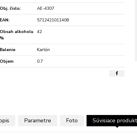
Obj. čislo:
AE-4307
EAN:
5712421011408
Obsah alkoholu
42
%
Balenie
Kartón
Objem
0.7
opis
Parametre
Foto
Súvisiace produk