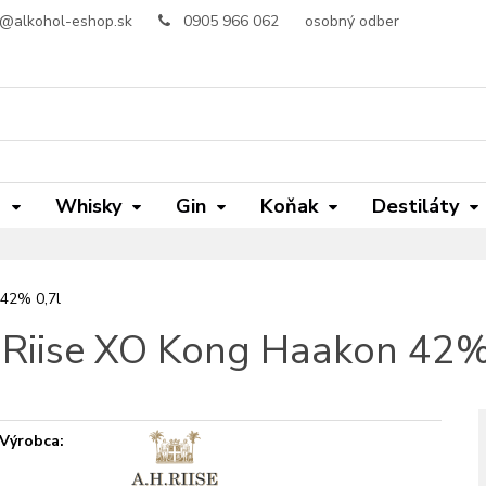
o@alkohol-eshop.sk
0905 966 062
osobný odber
m
Whisky
Gin
Koňak
Destiláty
 42% 0,7l
 Riise XO Kong Haakon 42%
Výrobca: