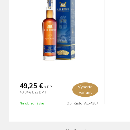
49,25 €
Vyberte
s DPH
variant
40,04 €
bez DPH
Na objednávku
Obj. čislo:
AE-4307