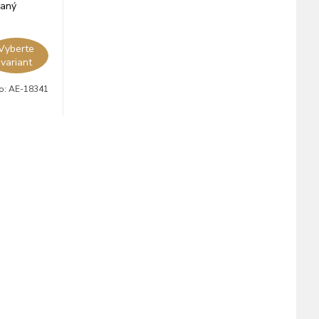
vaný
Vyberte
variant
lo:
AE-18341