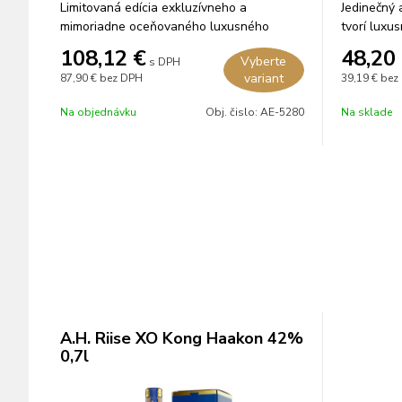
Limitovaná edícia exkluzívneho a
Jedinečný 
mimoriadne oceňovaného luxusného
tvorí luxu
rumu, ktorý zreje 25 rokov v dubových
rumov, kto
108,12
€
48,20
Vyberte
s DPH
sudoch po bourbone.
sudoch po 
variant
87,90 €
bez DPH
39,19 €
bez
víne, víne 
Na objednávku
Obj. čislo:
AE-5280
Na sklade
A.H. Riise XO Kong Haakon 42%
0,7l