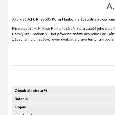
A.
Ako kráľ!
A.H. Riise XO Kong Haakon
je špeciálna edícia ru
Riise vlastnil A. H. Riise Rum a lekáreň, ktorú založil jeho o
Nórsky kráľ Haakon VII. bol pôvodne známy ako princ Carl Dánsk
Západnú Indiu navštívil rovno dvakrát a práve tento rum bol je
Obsah alkoholu %
Balenie
Objem