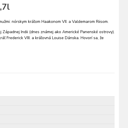
,7l
 mužmi: nórskym kráľom Haakonom VII. a Valdemarom Riisom.
kej Západnej Indii (dnes známej ako Americké Panenské ostrovy).
ľ Frederick VIII. a kráľovná Louise Dánska. Hovorí sa, že