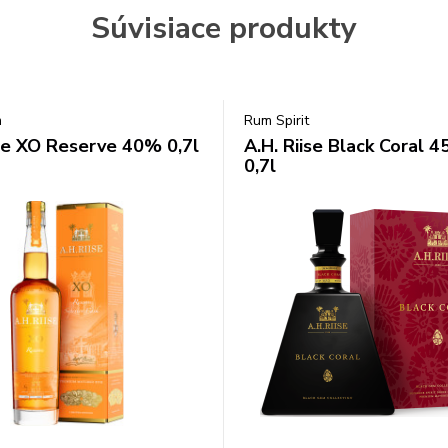
Súvisiace produkty
m
Rum Spirit
ise XO Reserve 40% 0,7l
A.H. Riise Black Coral 
0,7l