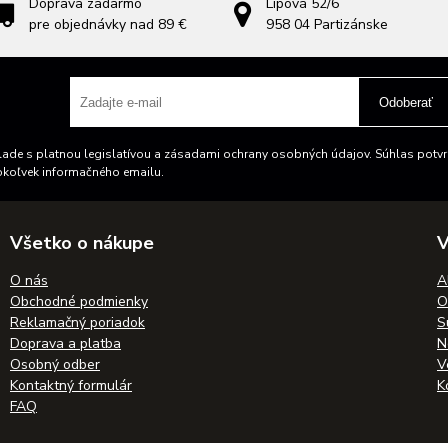
Doprava zadarmo
Lipová 52/6
pre objednávky nad 89 €
958 04
Partizánske
Odoberať
ade s platnou legislatívou a zásadami ochrany osobných údajov. Súhlas potvrd
okoľvek informačného emailu.
Všetko o nákupe
V
O nás
A
Obchodné podmienky
O
Reklamačný poriadok
S
Doprava a platba
N
Osobný odber
V
Kontaktný formulár
K
FAQ