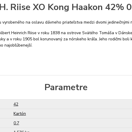
H. Riise XO Kong Haakon 42% 0
mu vyrobeného na oslavu dávneho priateľstva medzi dvomi jedinečnými
tec Albert Heinrich Riise v roku 1838 na ostrove Svätého Tomáša v Dáns
y a v roku 1905 bol korunovaný za nórskeho kráľa. Jeho rodičmi boli krá
ho najobľúbenejší.
Parametre
42
Kartón
0.7