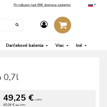
Pri nákupe nad 89€ doprava zadarmo
Darčekové balenia
Viac
Iné
 0,7l
49,25
€
s DPH
40,04 €
bez DPH