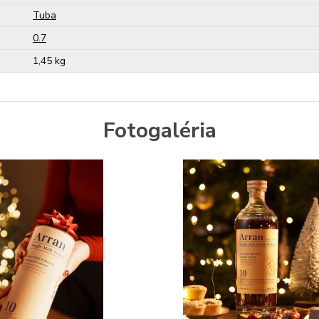
Tuba
0.7
1,45 kg
Fotogaléria