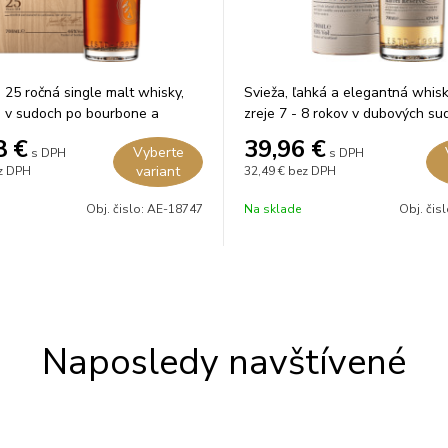
25 ročná single malt whisky,
Svieža, ľahká a elegantná whisk
a v sudoch po bourbone a
zreje 7 - 8 rokov v dubových su
bourbone.
8
€
39,96
€
Vyberte
s DPH
s DPH
variant
z DPH
32,49 €
bez DPH
Obj. čislo:
AE-18747
Na sklade
Obj. čis
Naposledy navštívené