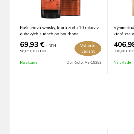
Rašelinová whisky, ktorá zrela 10 rokov v
Výnimočná 
dubových sudoch po bourbone.
ktorá zrel
sherry.
69,93
€
406,9
Vyberte
s DPH
variant
56,85 €
bez DPH
330,88 €
be
Na sklade
Obj. čislo:
AE-19393
Na sklade