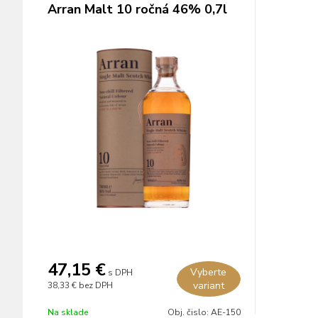
Arran Malt 10 ročná 46% 0,7l
47,15 €
Vyberte
s DPH
variant
38,33 €
bez DPH
Na sklade
Obj. čislo:
AE-150