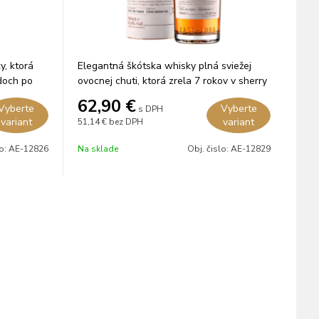
y, ktorá
Elegantná škótska whisky plná sviežej
doch po
ovocnej chuti, ktorá zrela 7 rokov v sherry
sudoch.
62,90
€
Vyberte
Vyberte
s DPH
variant
variant
51,14 €
bez DPH
lo:
AE-12826
Na sklade
Obj. čislo:
AE-12829