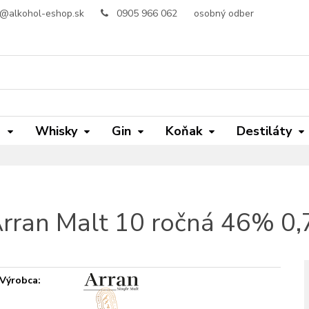
o@alkohol-eshop.sk
0905 966 062
osobný odber
m
Whisky
Gin
Koňak
Destiláty
rran Malt 10 ročná 46% 0,
Výrobca: