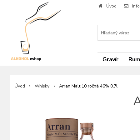
Úvod
inf
Gravír
Ru
Úvod
Whisky
Arran Malt 10 ročná 46% 0,7l
A