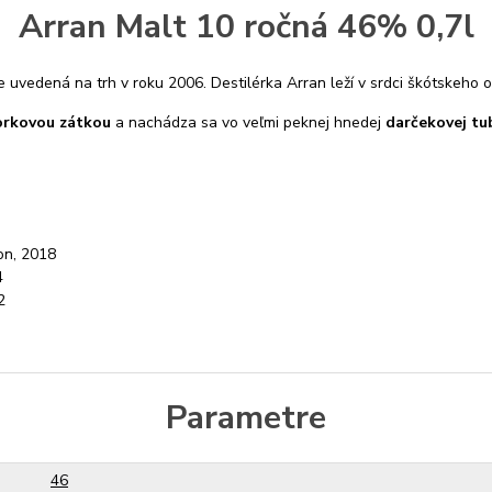
Arran Malt 10 ročná 46% 0,7l
ne uvedená na trh v roku 2006. Destilérka Arran leží v srdci škótskeho 
orkovou zátkou
a nachádza sa vo veľmi peknej hnedej
darčekovej tu
on, 2018
4
2
Parametre
46