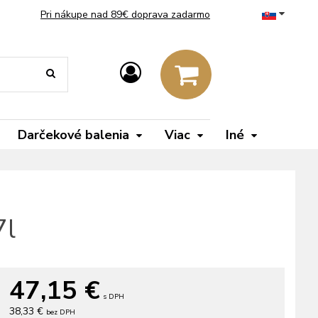
Pri nákupe nad 89€ doprava zadarmo
Darčekové balenia
Viac
Iné
7l
47,15
€
s DPH
38,33 €
bez DPH