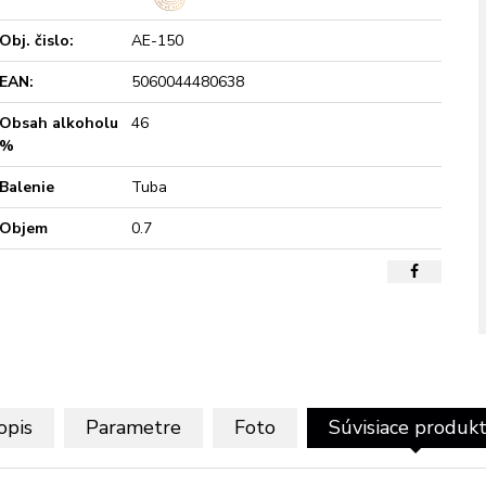
Obj. čislo:
AE-150
EAN:
5060044480638
Obsah alkoholu
46
%
Balenie
Tuba
Objem
0.7
opis
Parametre
Foto
Súvisiace produk