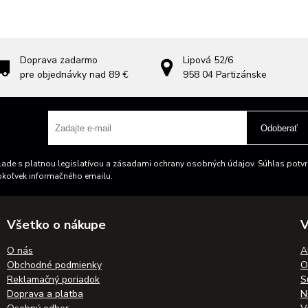
Doprava zadarmo
Lipová 52/6
pre objednávky nad 89 €
958 04
Partizánske
Odoberať
ade s platnou legislatívou a zásadami ochrany osobných údajov. Súhlas potvrd
okoľvek informačného emailu.
Všetko o nákupe
V
O nás
A
Obchodné podmienky
O
Reklamačný poriadok
S
Doprava a platba
N