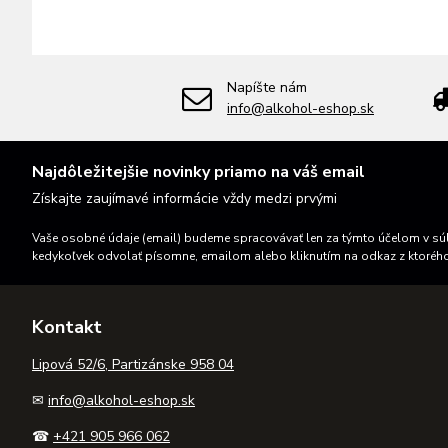
Napíšte nám
info@alkohol-eshop.sk
Najdôležitejšie novinky priamo na váš email
Získajte zaujímavé informácie vždy medzi prvými
Vaše osobné údaje (email) budeme spracovávať len za týmto účelom v súl
kedykoľvek odvolať písomne, emailom alebo kliknutím na odkaz z ktoréh
Kontakt
Lipová 52/6, Partizánske 958 04
✉
info@alkohol-eshop.sk
☎
+421 905 966 062