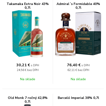
Takamaka Extra Noir 43%
Admiral´s Formidable 40%
0,7l
0,7l
30,21
€
76,40
€
s DPH
s DPH
24,56 €
bez DPH
62,11 €
bez DPH
Na sklade
Na sklade
Old Monk 7 ročný 42,8%
Barceló Imperial 38% 0,7l
0,7l