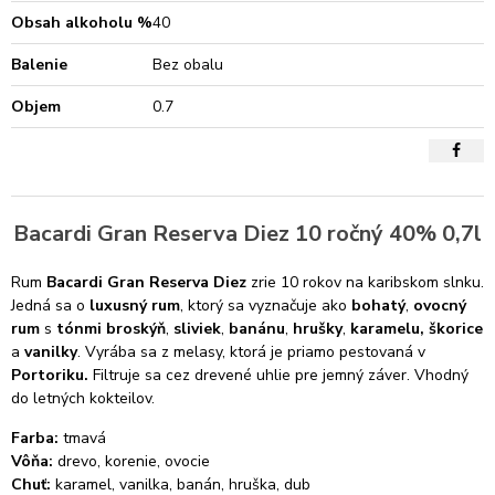
Obsah alkoholu %
40
Balenie
Bez obalu
Objem
0.7
Bacardi Gran Reserva Diez 10 ročný 40% 0,7l
Rum
Bacardi Gran Reserva Diez
zrie 10 rokov na karibskom slnku.
Jedná sa o
luxusný rum
, ktorý sa vyznačuje ako
bohatý
,
ovocný
rum
s
tónmi broskýň
,
sliviek
,
banánu
,
hrušky
,
karamelu, škorice
a
vanilky
. Vyrába sa z melasy, ktorá je priamo pestovaná v
Portoriku.
Filtruje sa cez drevené uhlie pre jemný záver. Vhodný
do letných kokteilov.
Farba:
tmavá
Vôňa:
drevo, korenie, ovocie
Chuť:
karamel, vanilka, banán, hruška, dub