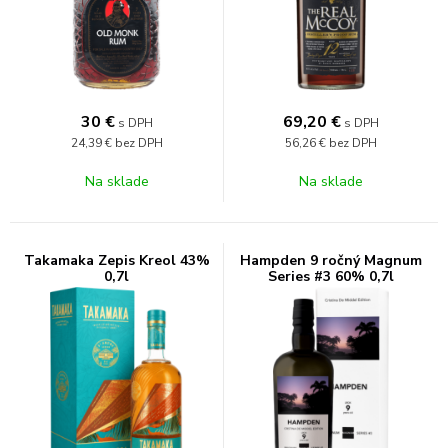
30
€
69,20
€
s DPH
s DPH
24,39 €
bez DPH
56,26 €
bez DPH
Na sklade
Na sklade
Takamaka Zepis Kreol 43%
Hampden 9 ročný Magnum
0,7l
Series #3 60% 0,7l