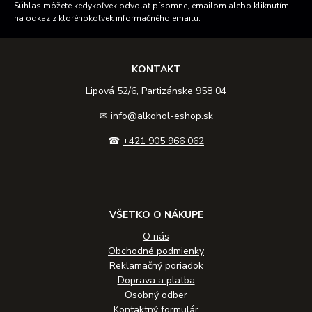
Súhlas môžete kedykoľvek odvolať písomne, emailom alebo kliknutím
na odkaz z ktoréhokoľvek informačného emailu.
KONTAKT
Lipová 52/6, Partizánske 958 04
✉
info@alkohol-eshop.sk
☎
+421 905 966 062
VŠETKO O NÁKUPE
O nás
Obchodné podmienky
Reklamačný poriadok
Doprava a platba
Osobný odber
Kontaktný formulár