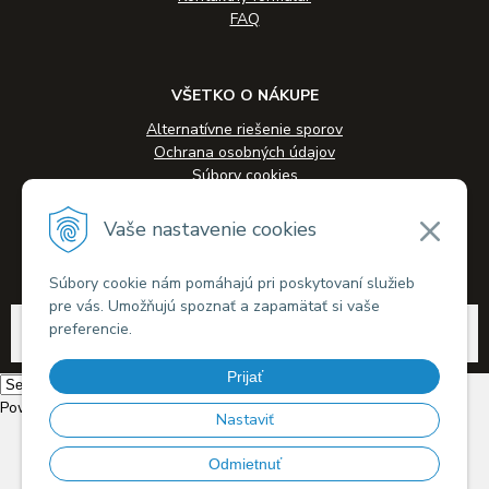
FAQ
VŠETKO O NÁKUPE
Alternatívne riešenie sporov
Ochrana osobných údajov
Súbory cookies
Novinky
Veľkoobchodná spolupráca
Vaše nastavenie cookies
Kontakty
Súbory cookie nám pomáhajú pri poskytovaní služieb
pre vás. Umožňujú spoznať a zapamätať si vaše
© 2026 Alkohol-eshop.sk •
tvorba eshopu cez UNIobchod
,
webhosting
spoločnosti
preferencie.
WEBYGROUP
Prijať
Powered by
Translate
Nastaviť
Odmietnuť