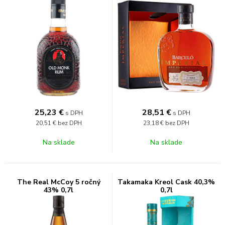
25,23
€
28,51
€
s DPH
s DPH
20,51 €
bez DPH
23,18 €
bez DPH
Na sklade
Na sklade
The Real McCoy 5 ročný
Takamaka Kreol Cask 40,3%
43% 0,7l
0,7l