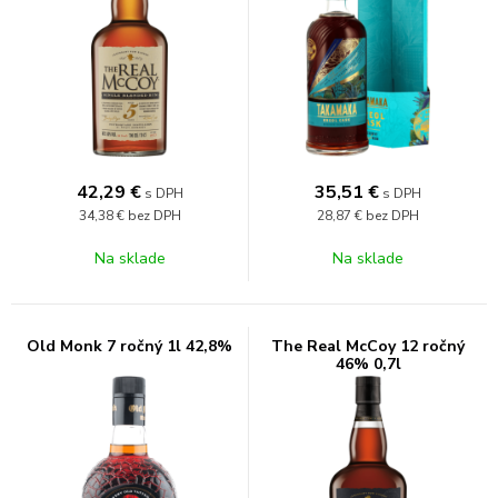
42,29
€
35,51
€
s DPH
s DPH
34,38 €
bez DPH
28,87 €
bez DPH
Na sklade
Na sklade
Old Monk 7 ročný 1l 42,8%
The Real McCoy 12 ročný
46% 0,7l