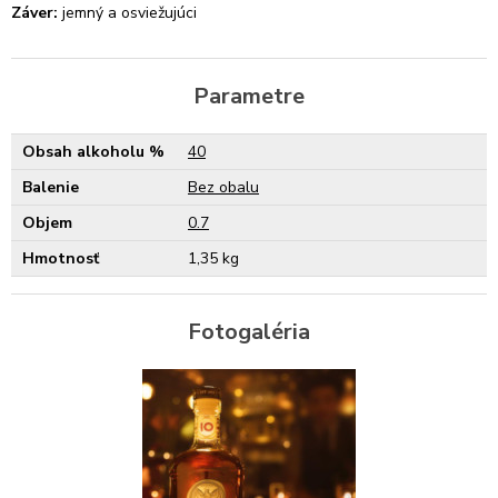
Záver:
jemný a osviežujúci
Parametre
Obsah alkoholu %
40
Balenie
Bez obalu
Objem
0.7
Hmotnosť
1,35 kg
Fotogaléria