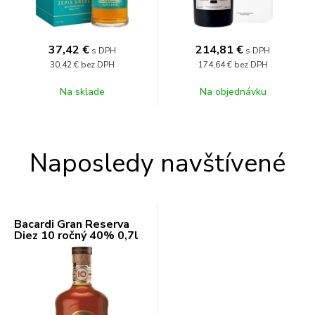
37,42
€
214,81
€
s DPH
s DPH
30,42 €
bez DPH
174,64 €
bez DPH
Na sklade
Na objednávku
Naposledy navštívené
Bacardi Gran Reserva
Diez 10 ročný 40% 0,7l