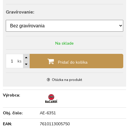
Gravírovanie:
Na sklade
ks
Pridať do košíka
Otázka na produkt
Výrobca:
Obj. čislo:
AE-6351
EAN:
7610113005750