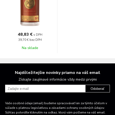
48,83 €
s DPH
39,70 €
bez DPH
Na sklade
Najdôležitejšie novinky priamo na váš email
Získajte zaujímavé informácie vždy medzi prvými
Odoberať
Vaše osobné údaje (email) budeme spracovávať len za týmto účelom v
súlade s platnou legislatívou a zásadami ochrany osobných údajov.
Súhlas potvrdíte kliknutím na odkaz, ktorý vám pošleme na váš email.