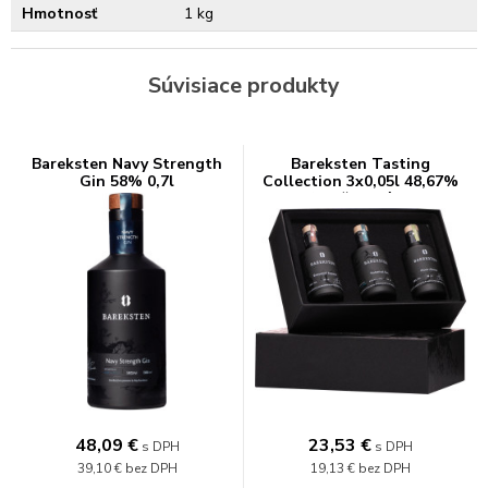
Hmotnosť
1 kg
Súvisiace produkty
Bareksten Navy Strength
Bareksten Tasting
Gin 58% 0,7l
Collection 3x0,05l 48,67%
0,15l (darčekové balenie
kazeta)
48,09
€
23,53
€
s DPH
s DPH
39,10 €
bez DPH
19,13 €
bez DPH