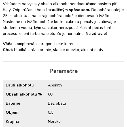
Vzhľadom na vysoký obsah alkoholu neodporúčame absinth piť
čistý! Odporúčame ho piť
tradičným spôsobom.
Do pohára nalejte
25 ml absintu a na okraje pohára položte dierkovanú lyžičku.
Následne na lyžičku položte kocku cukru a pomaly ju zalievajte
studenou vodou, kým sa cukor nerozpustí. Absint počas tohto
procesu zmení farbu na bielu, čo je normálne.
Na zdravie!
Vôňa:
komplexná, estragón, biele korenie
Chuť:
hladká, aníz, korenie, sladké drievko, akcent mäty
Parametre
Druh alkoholu
Absinth
Obsah alkoholu %
60
Balenie
Bez obalu
Objem
0.5
Krajina
Nórsko