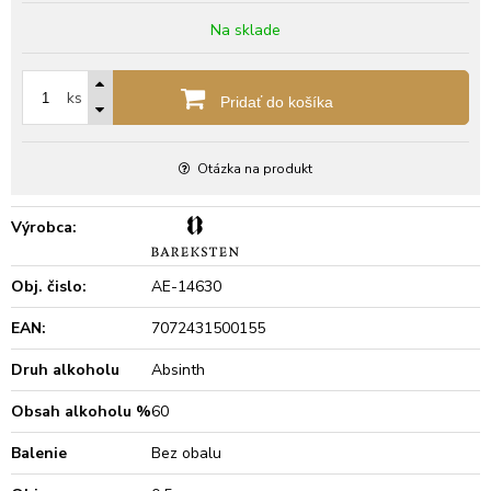
Na sklade
ks
Pridať do košíka
Otázka na produkt
Výrobca:
Obj. čislo:
AE-14630
EAN:
7072431500155
Druh alkoholu
Absinth
Obsah alkoholu %
60
Balenie
Bez obalu