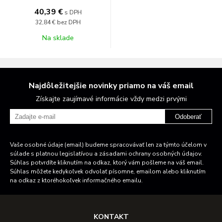
40,39 €
s DPH
32,84 €
bez DPH
Na sklade
Najdôležitejšie novinky priamo na váš email
Získajte zaujímavé informácie vždy medzi prvými
Odoberať
Vaše osobné údaje (email) budeme spracovávať len za týmto účelom v
súlade s platnou legislatívou a zásadami ochrany osobných údajov.
Súhlas potvrdíte kliknutím na odkaz, ktorý vám pošleme na váš email.
Súhlas môžete kedykoľvek odvolať písomne, emailom alebo kliknutím
na odkaz z ktoréhokoľvek informačného emailu.
KONTAKT