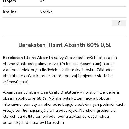
Objem
0.5
Krajina
Nórsko
Bareksten Illsint Absinth 60% 0,5l
Bareksten Illsint Absinth
sa vyrába z rastlinných látok a má
hlavné vlastnosti paliny pravej (Artemisia Absinthium) ako aj
vlastnosti niektorých liečivých a kulinárskych bylín. Základom
absinthu je aníz a korenie, ktoré dodávajú príjemne sladkú a
krémovú chuť.
Absinth sa vyrába v
Oss Craft Distillery
v nórskom Bergene a
obsah alkoholu je
60 %.
Nórske bylinky, zemiaky a bobule
intenzívne, pomaly a nekonečne bojujú v extrémnych podmienkach.
Prežijú len tie najsilnejšie a najodolnejšie. Nórske ingrediencie,
ktorých sa dotkla len príroda, tvoria základ surových chutí
botanických destilátov Bareksten.