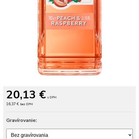
20,13
€
s DPH
16,37 €
bez DPH
Gravírovanie: