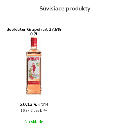
Súvisiace produkty
Beefeater Grapefruit 37,5%
0,7l
20,13
€
s DPH
16,37 €
bez DPH
Na sklade