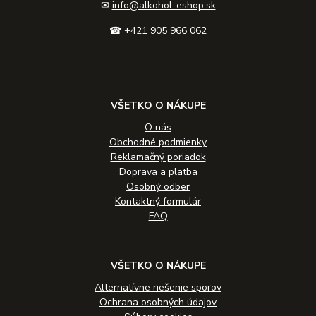
✉
info@alkohol-eshop.sk
☎
+421 905 966 062
VŠETKO O NÁKUPE
O nás
Obchodné podmienky
Reklamačný poriadok
Doprava a platba
Osobný odber
Kontaktný formulár
FAQ
VŠETKO O NÁKUPE
Alternatívne riešenie sporov
Ochrana osobných údajov