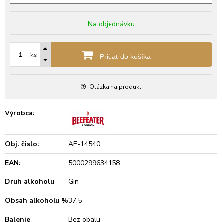
Na objednávku
ks
Pridať do košíka
Otázka na produkt
Výrobca:
Obj. čislo:
AE-14540
EAN:
5000299634158
Druh alkoholu
Gin
Obsah alkoholu %
37.5
Balenie
Bez obalu