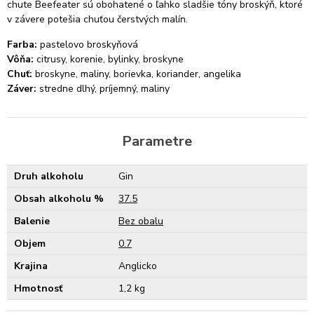
chute Beefeater sú obohatené o ľahko sladšie tóny broskýň, ktoré
v závere potešia chuťou čerstvých malín.
Farba:
pastelovo broskyňová
Vôňa:
citrusy, korenie, bylinky, broskyne
Chuť:
broskyne, maliny, borievka, koriander, angelika
Záver:
stredne dlhý, príjemný, maliny
Parametre
Druh alkoholu
Gin
Obsah alkoholu %
37.5
Balenie
Bez obalu
Objem
0.7
Krajina
Anglicko
Hmotnosť
1,2 kg