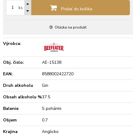
ks
Pridať do košíka
Otázka na produkt
Výrobca:
Obj. čislo:
AE-15138
EAN:
8588002422720
Druh alkoholu
Gin
Obsah alkoholu %
37.5
Balenie
S pohármi
Objem
0.7
Krajina
Anglicko