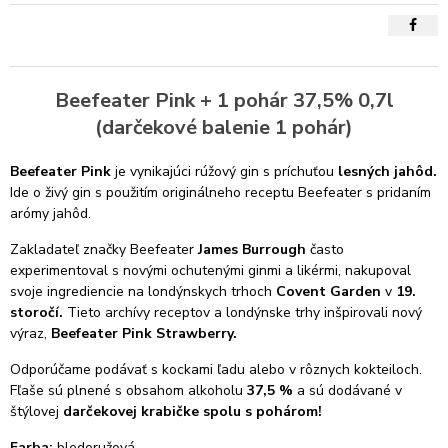
Beefeater Pink + 1 pohár 37,5% 0,7l
(darčekové balenie 1 pohár)
Beefeater Pink
je vynikajúci rúžový gin s príchuťou
lesných jahôd.
Ide o živý gin s použitím originálneho receptu Beefeater s pridaním
arómy jahôd.
Zakladateľ značky Beefeater
James Burrough
často
experimentoval s novými ochutenými ginmi a likérmi, nakupoval
svoje ingrediencie na londýnskych trhoch
Covent Garden
v
19.
storočí.
Tieto archívy receptov a londýnske trhy inšpirovali nový
výraz,
Beefeater Pink Strawberry.
Odporúčame podávať s kockami ľadu alebo v rôznych kokteiloch.
Fľaše sú plnené s obsahom alkoholu
37,5 %
a sú dodávané v
štýlovej
darčekovej krabičke spolu s pohárom!
Farba:
bledoružová