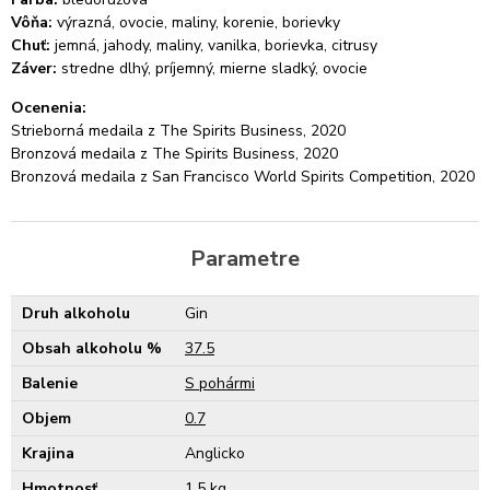
Vôňa:
výrazná, ovocie, maliny, korenie, borievky
Chuť:
jemná, jahody, maliny, vanilka, borievka, citrusy
Záver:
stredne dlhý, príjemný, mierne sladký, ovocie
Ocenenia:
Strieborná medaila z The Spirits Business, 2020
Bronzová medaila z The Spirits Business, 2020
Bronzová medaila z San Francisco World Spirits Competition, 2020
Parametre
Druh alkoholu
Gin
Obsah alkoholu %
37.5
Balenie
S pohármi
Objem
0.7
Krajina
Anglicko
Hmotnosť
1,5 kg