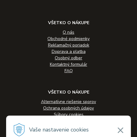
VŠETKO O NÁKUPE
O nás
Obchodné podmienky
Reklamačný poriadok
Doprava a platba
Osobný odber
Kontaktný formulár
FAQ
VŠETKO O NÁKUPE
Alternatívne riešenie sporov
Ochrana osobných údajov
Súbory cookies
Novinky
Veľkoobchodná spolupráca
Vaše nastavenie cookies
Kontakty