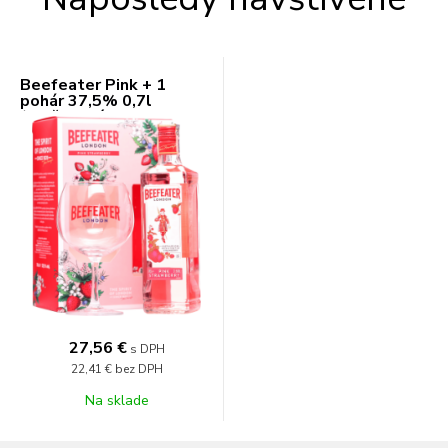
Beefeater Pink + 1
pohár 37,5% 0,7l
(darčekové balenie 1
pohár)
27,56 €
s DPH
22,41 €
bez DPH
Na sklade