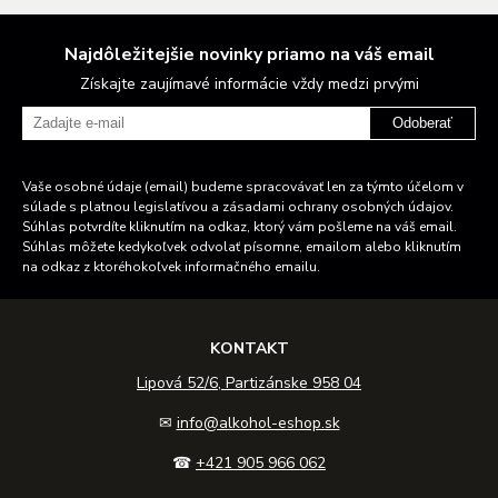
Najdôležitejšie novinky priamo na váš email
Získajte zaujímavé informácie vždy medzi prvými
Odoberať
Vaše osobné údaje (email) budeme spracovávať len za týmto účelom v
súlade s platnou legislatívou a zásadami ochrany osobných údajov.
Súhlas potvrdíte kliknutím na odkaz, ktorý vám pošleme na váš email.
Súhlas môžete kedykoľvek odvolať písomne, emailom alebo kliknutím
na odkaz z ktoréhokoľvek informačného emailu.
KONTAKT
Lipová 52/6, Partizánske 958 04
✉
info@alkohol-eshop.sk
☎
+421 905 966 062