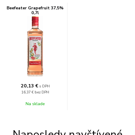
Beefeater Grapefruit 37,5%
0,7l
20,13
€
s DPH
16,37 €
bez DPH
Na sklade
Naposledy navštívené