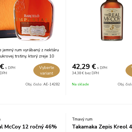
e jemný rum vyrábaný z nektáru
ukrovej trstiny, ktorý zreje 10
merických dubových sudoch po
€
42,29
€
Vyberte
s DPH
s DPH
variant
 DPH
34,38 €
bez DPH
Obj. čislo:
AE-14282
Na sklade
Obj. čis
m
Tmavý rum
l McCoy 12 ročný 46%
Takamaka Zepis Kreol 