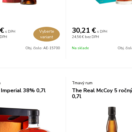
€
30,21
€
Vyberte
s DPH
s DPH
variant
 DPH
24,56 €
bez DPH
Obj. čislo:
AE-15700
Na sklade
Obj. čis
m
Tmavý rum
 Imperial 38% 0,7l
The Real McCoy 5 ročn
0,7l