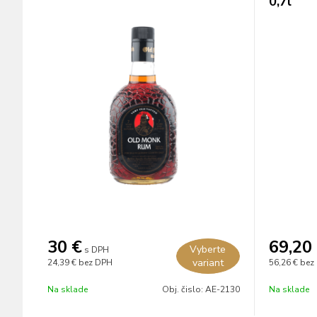
0,7l
30
€
69,20
Vyberte
s DPH
variant
24,39 €
bez DPH
56,26 €
bez
Na sklade
Obj. čislo:
AE-2130
Na sklade