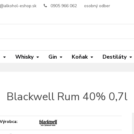
o@alkohol-eshop.sk
0905 966 062
osobný odber
m
Whisky
Gin
Koňak
Destiláty
Blackwell Rum 40% 0,7l
Výrobca: