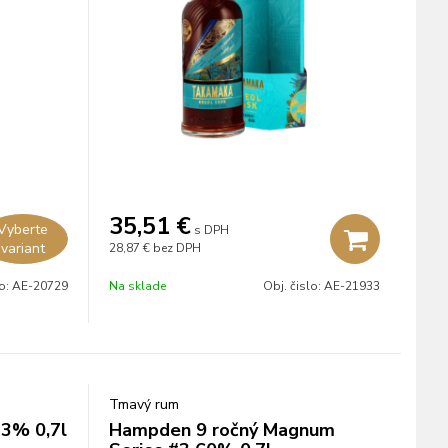
35,51
€
Vyberte
s DPH
variant
28,87 €
bez DPH
lo:
AE-20729
Na sklade
Obj. čislo:
AE-21933
Tmavý rum
43% 0,7l
Hampden 9 ročný Magnum