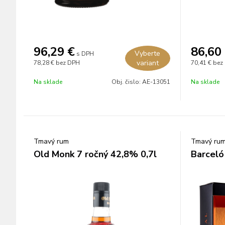
96,29
€
86,60
Vyberte
s DPH
variant
78,28 €
bez DPH
70,41 €
bez
Na sklade
Obj. čislo:
AE-13051
Na sklade
Tmavý rum
Tmavý ru
Old Monk 7 ročný 42,8% 0,7l
Barceló