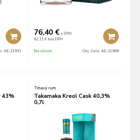
76,40
€
s DPH
62,11 €
bez DPH
lo:
AE-21931
Na sklade
Obj. čislo:
AE-21969
Tmavý rum
ý 43%
Takamaka Kreol Cask 40,3%
0,7l