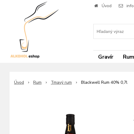
Úvod
inf
Gravír
Ru
Úvod
Rum
Tmavý rum
Blackwell Rum 40% 0,7l