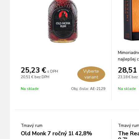
Mimoriadn
najlepšej c
rokov v a
25,23
€
28,51
Vyberte
s DPH
bourbone.
variant
20,51 €
bez DPH
23,18 €
bez
Na sklade
Obj. čislo:
AE-2129
Na sklade
Tmavý rum
Tmavý ru
Old Monk 7 ročný 1l 42,8%
The Rea