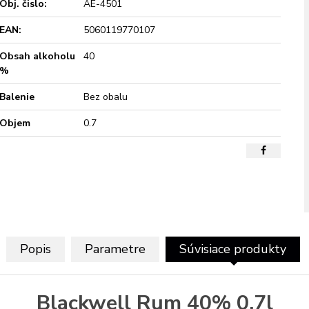
Obj. čislo:
AE-4501
EAN:
5060119770107
Obsah alkoholu
40
%
Balenie
Bez obalu
Objem
0.7
Popis
Parametre
Súvisiace produkty
Blackwell Rum 40% 0,7l