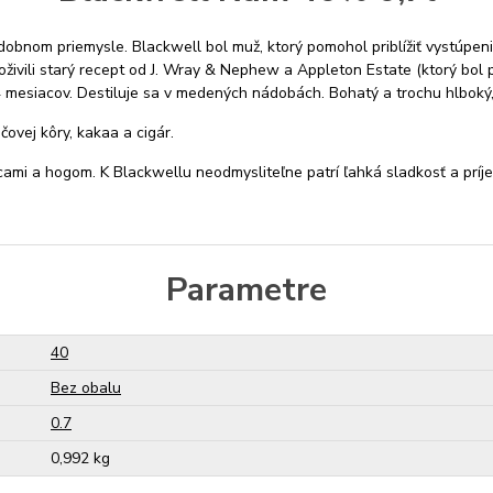
dobnom priemysle. Blackwell bol muž, ktorý pomohol priblížiť vystúpe
živili starý recept od J. Wray & Nephew a Appleton Estate (ktorý bol 
mesiacov. Destiluje sa v medených nádobách. Bohatý a trochu hlboký, 
čovej kôry, kakaa a cigár.
ami a hogom. K Blackwellu neodmysliteľne patrí ľahká sladkosť a prí
Parametre
40
Bez obalu
0.7
0,992 kg