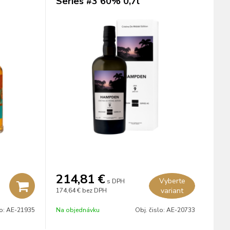
Series #3 60% 0,7l
214,81
€
Vyberte
s DPH
variant
174,64 €
bez DPH
lo:
AE-21935
Na objednávku
Obj. čislo:
AE-20733