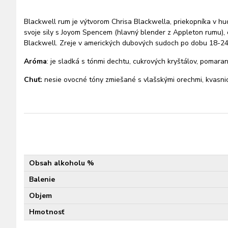
Blackwell rum je výtvorom Chrisa Blackwella, priekopníka v hu
svoje sily s Joyom Spencem (hlavný blender z Appleton rumu), o
Blackwell. Zreje v amerických dubových sudoch po dobu 18-24 
Aróma
: je sladká s tónmi dechtu, cukrových kryštálov, pomaran
Chuť:
nesie ovocné tóny zmiešané s vlašskými orechmi, kvasnic
Obsah alkoholu %
Balenie
Objem
Hmotnosť