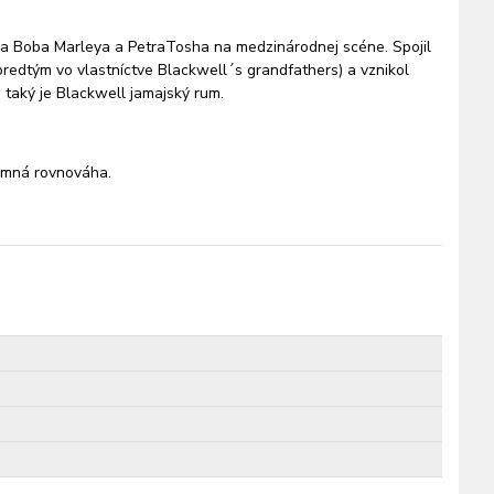
nia Boba Marleya a PetraTosha na medzinárodnej scéne. Spojil
predtým vo vlastníctve Blackwell´s grandfathers) a vznikol
taký je Blackwell jamajský rum.
jemná rovnováha.