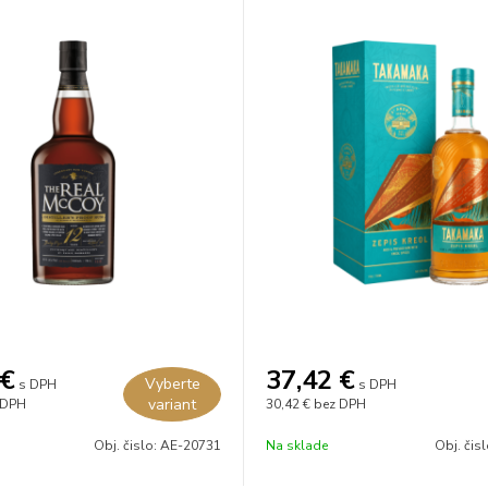
€
37,42
€
Vyberte
s DPH
s DPH
variant
 DPH
30,42 €
bez DPH
Obj. čislo:
AE-20731
Na sklade
Obj. čis