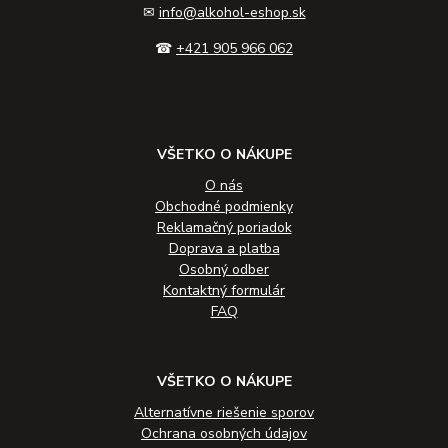
✉
info@alkohol-eshop.sk
☎
+421 905 966 062
VŠETKO O NÁKUPE
O nás
Obchodné podmienky
Reklamačný poriadok
Doprava a platba
Osobný odber
Kontaktný formulár
FAQ
VŠETKO O NÁKUPE
Alternatívne riešenie sporov
Ochrana osobných údajov