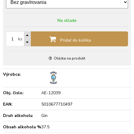
Na sklade
ks
Pridať do košíka
Otázka na produkt
Výrobca:
Obj. čislo:
AE-12039
EAN:
5010677710497
Druh alkoholu
Gin
Obsah alkoholu %
37.5