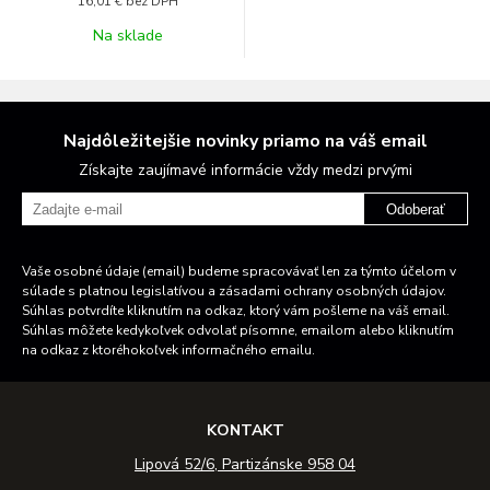
16,01 €
bez DPH
Na sklade
Najdôležitejšie novinky priamo na váš email
Získajte zaujímavé informácie vždy medzi prvými
Odoberať
Vaše osobné údaje (email) budeme spracovávať len za týmto účelom v
súlade s platnou legislatívou a zásadami ochrany osobných údajov.
Súhlas potvrdíte kliknutím na odkaz, ktorý vám pošleme na váš email.
Súhlas môžete kedykoľvek odvolať písomne, emailom alebo kliknutím
na odkaz z ktoréhokoľvek informačného emailu.
KONTAKT
Lipová 52/6, Partizánske 958 04