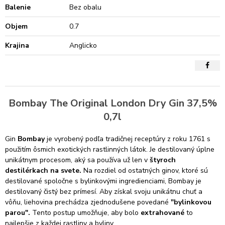
Balenie
Bez obalu
Objem
0.7
Krajina
Anglicko
Bombay The Original London Dry Gin 37,5%
0,7l
Gin
Bombay
je vyrobený podľa tradičnej receptúry z roku 1761 s
použitím ôsmich exotických rastlinných látok. Je destilovaný úplne
unikátnym procesom, aký sa používa už len v
štyroch
destilérkach na svete.
Na rozdiel od ostatných ginov, ktoré sú
destilované spoločne s bylinkovými ingredienciami, Bombay je
destilovaný čistý bez prímesí. Aby získal svoju unikátnu chuť a
vôňu, liehovina prechádza zjednodušene povedané
"bylinkovou
parou".
Tento postup umožňuje, aby bolo
extrahované
to
najlepšie z každej rastliny a byliny.