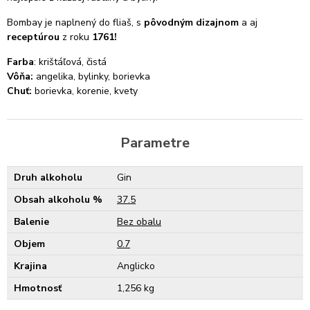
Bombay je naplnený do fliaš, s
pôvodným dizajnom
a aj
receptúrou
z roku
1761!
Farba
: krištáľová, čistá
Vôňa:
angelika, bylinky, borievka
Chuť:
borievka, korenie, kvety
Parametre
Druh alkoholu
Gin
Obsah alkoholu %
37.5
Balenie
Bez obalu
Objem
0.7
Krajina
Anglicko
Hmotnosť
1,256 kg