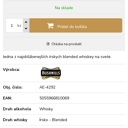
Na sklade
ks
Pridať do košíka
Otázka na produkt
Jedna z najobľúbenejších írskych blended whiskey na svete.
Výrobca:
Obj. čislo:
AE-4292
EAN:
5055966810069
Druh alkoholu
Whisky
Druh whisky
Írsko - Blended