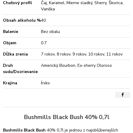
Chuťový profil
Čaj, Karamel, Mierne sladký, Sherry, Škorica,
Vanilka
Obsah alkoholu %
40
Balenie
Bez obalu
Objem
0.7
Dĺžka zrenia
7 rokov, 8 rokov, 9 rokov, 10 rokov, 11 rokov
Druh
Americký Bourbon, Ex-sherry Oloroso
sudu/Dozrievanie
Krajina
Írsko
Bushmills Black Bush 40% 0,7l
Bushmills Black Bush
40% 0,7l je jednou z najobľúbenejších