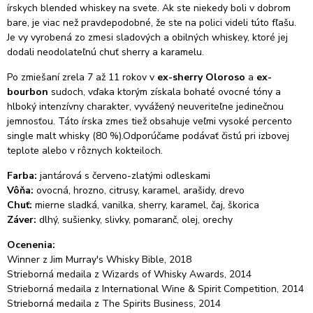
írskych blended whiskey na svete. Ak ste niekedy boli v dobrom
bare, je viac než pravdepodobné, že ste na polici videli túto fľašu.
Je vy vyrobená zo zmesi sladových a obilných whiskey, ktoré jej
dodali neodolateľnú chuť sherry a karamelu.
Po zmiešaní zrela
7 až 11 rokov
v
ex-sherry Oloroso
a
ex-
bourbon
sudoch, vďaka ktorým získala bohaté ovocné tóny a
hlboký intenzívny charakter, vyvážený neuveriteľne jedinečnou
jemnosťou.
Táto írska zmes tiež obsahuje veľmi vysoké percento
single malt whisky (80 %).
Odporúčame podávať čistú pri izbovej
teplote alebo v rôznych kokteiloch.
Farba:
jantárová s červeno-zlatými odleskami
Vôňa:
ovocná, hrozno, citrusy, karamel, arašidy, drevo
Chuť:
mierne sladká, vanilka, sherry, karamel, čaj, škorica
Záver:
dlhý, sušienky, slivky, pomaranč, olej, orechy
Ocenenia:
Winner z Jim Murray's Whisky Bible, 2018
Strieborná medaila z Wizards of Whisky Awards, 2014
Strieborná medaila z International Wine & Spirit Competition, 2014
Strieborná medaila z The Spirits Business, 2014