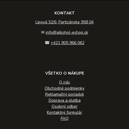
KONTAKT
Lipová 52/6, Partizánske 958 04
✉
info@alkohol-eshop.sk
☎
+421 905 966 062
VŠETKO O NÁKUPE
O nás
Obchodné podmienky
Reklamačný poriadok
Doprava a platba
Osobný odber
Kontaktný formulár
FAQ