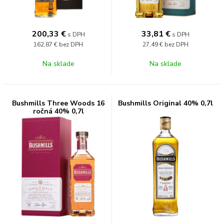
200,33
€
33,81
€
s DPH
s DPH
162,87 €
bez DPH
27,49 €
bez DPH
Na sklade
Na sklade
Bushmills Three Woods 16
Bushmills Original 40% 0,7l
ročná 40% 0,7l