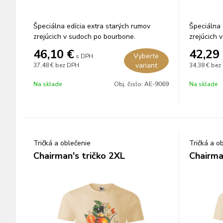
Špeciálna edícia extra starých rumov
Špeciálna 
zrejúcich v sudoch po bourbone.
zrejúcich 
46,10
€
42,29
Vyberte
s DPH
variant
37,48 €
bez DPH
34,38 €
bez
Na sklade
Obj. čislo:
AE-9069
Na sklade
Tričká a oblečenie
Tričká a o
Chairman's tričko 2XL
Chairma