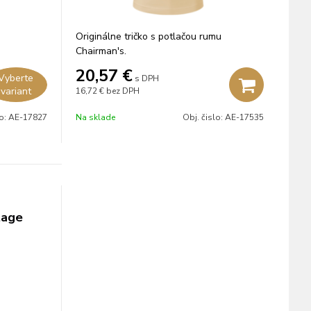
Originálne tričko s potlačou rumu
Chairman's.
20,57
€
Vyberte
s DPH
variant
16,72 €
bez DPH
lo:
AE-17827
Na sklade
Obj. čislo:
AE-17535
tage