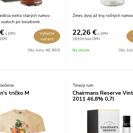
edícia extra starých rumov
Zmes dvoj až troj ročných rumov
v sudoch po bourbone.
€
22,26
€
Vyberte
s DPH
s DPH
variant
 DPH
18,10 €
bez DPH
Obj. čislo:
AE-8315
Na sklade
Obj. čis
blečenie
Tmavý rum
n's tričko M
Chairmans Reserve Vin
2011 46,8% 0,7l