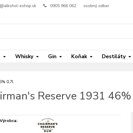
o@alkohol-eshop.sk
0905 966 062
osobný odber
m
Whisky
Gin
Koňak
Destiláty
6% 0,7l
irman's Reserve 1931 46% 
Výrobca: