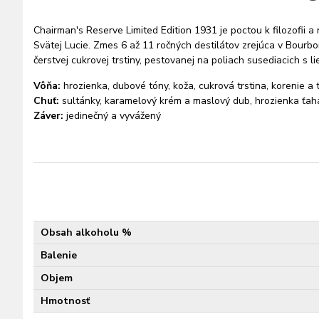
Chairman's Reserve Limited Edition 1931 je poctou k filozofii a
Svätej Lucie. Zmes 6 až 11 ročných destilátov zrejúca v Bourb
čerstvej cukrovej trstiny, pestovanej na poliach susediacich s l
Vôňa:
hrozienka, dubové tóny, koža, cukrová trstina, korenie a
Chuť:
sultánky, karamelový krém a maslový dub, hrozienka ťah
Záver:
jedinečný a vyvážený
Obsah alkoholu %
Balenie
Objem
Hmotnosť