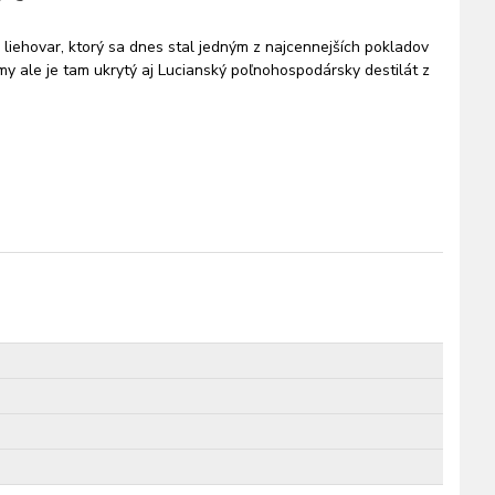
l liehovar, ktorý sa dnes stal jedným z najcennejších pokladov
my ale je tam ukrytý aj Lucianský poľnohospodársky destilát z