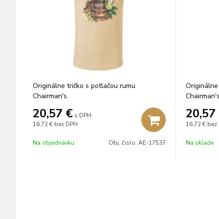
Originálne tričko s potlačou rumu
Originálne
Chairman's.
Chairman's
20,57
€
20,57
s DPH
16,72 €
bez DPH
16,72 €
bez
Na objednávku
Obj. čislo:
AE-17537
Na sklade