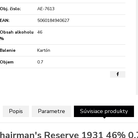
Obj. čislo:
AE-7613
EAN:
5060184940627
Obsah alkoholu
46
%
Balenie
Kartón
Objem
0.7
Popis
Parametre
Súvisiace produkty
hairman's Reserve 1931 46% 0,