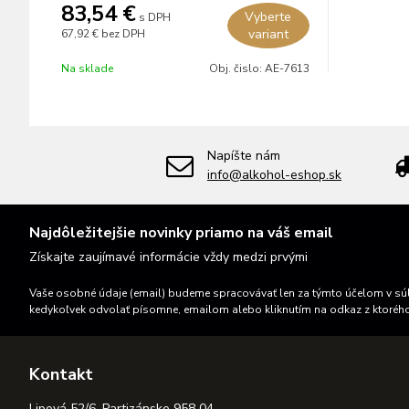
83,54 €
Vyberte
s DPH
variant
67,92 €
bez DPH
Na sklade
Obj. čislo:
AE-7613
Napíšte nám
info@alkohol-eshop.sk
Najdôležitejšie novinky priamo na váš email
Získajte zaujímavé informácie vždy medzi prvými
Vaše osobné údaje (email) budeme spracovávať len za týmto účelom v súl
kedykoľvek odvolať písomne, emailom alebo kliknutím na odkaz z ktoréh
Kontakt
Lipová 52/6, Partizánske 958 04