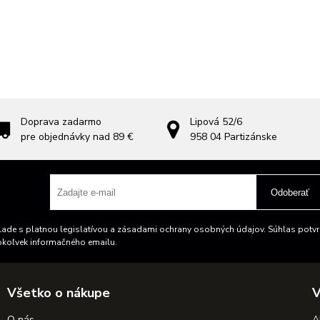
Doprava zadarmo
Lipová 52/6
pre objednávky nad 89 €
958 04
Partizánske
Odoberať
ade s platnou legislatívou a zásadami ochrany osobných údajov. Súhlas potvrd
okoľvek informačného emailu.
Všetko o nákupe
V
O nás
A