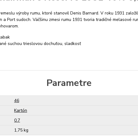
 remeslu výroby rumu, ktoré stanovil Denis Barnard. V roku 1931 založi
on a Port sudoch. Väčšinu zmesi rumu 1931 tvoria tradičné melasové ru
iehovarom.
 tabak
ané suchou trieslovou dochuťou, sladkosť
Parametre
46
Kartón
0.7
1,75 kg