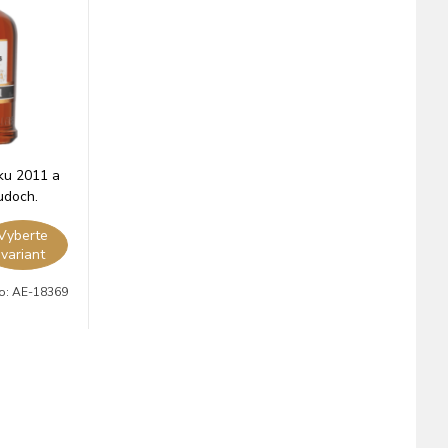
ku 2011 a
udoch.
Vyberte
variant
lo:
AE-18369