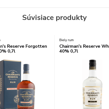
Súvisiace produkty
m
Biely rum
n's Reserve Forgotten
Chairman's Reserve Wh
0% 0,7l
40% 0,7l