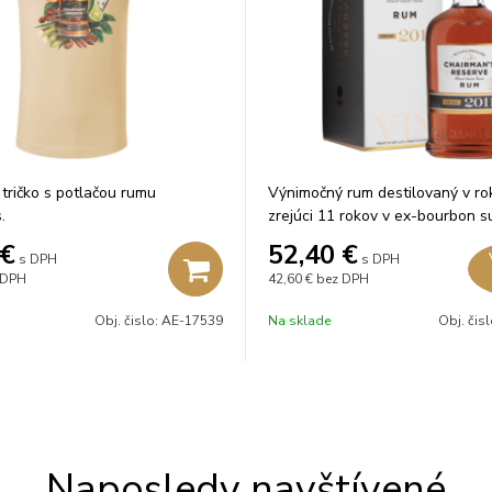
 tričko s potlačou rumu
Výnimočný rum destilovaný v ro
.
zrejúci 11 rokov v ex-bourbon s
€
52,40
€
s DPH
s DPH
 DPH
42,60 €
bez DPH
Obj. čislo:
AE-17539
Na sklade
Obj. čis
Naposledy navštívené