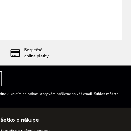
Bezpečné
online platby
íte kliknutím na odkaz, ktorý vám pošleme na váš email. Súhlas môžete
šetko o nákupe
lternatívne riešenie sporov