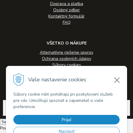
Doprava a platba
Osobný odber
Kontaktný formulár
FAQ
VŠETKO O NÁKUPE
Alternatívne riešenie sporov
Ochrana osobných údajov
Súbory cookies
Novinky
Veľkoobchodná spolupráca
Vaše nastavenie cookies
Kontakty
Súbory cookie nám pomáhajú pri poskytovaní služieb
pre vás. Umožňujú spoznať a zapamätať si vaše
© 2026 Alkohol-eshop.sk •
tvorba eshopu cez UNIobchod
,
webhosting
spoločnosti
preferencie.
WEBYGROUP
Prijať
Powered by
Translate
Nastaviť