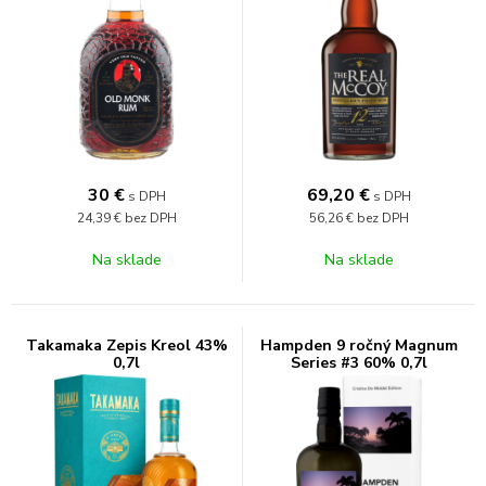
30
€
69,20
€
s DPH
s DPH
24,39 €
bez DPH
56,26 €
bez DPH
Na sklade
Na sklade
Takamaka Zepis Kreol 43%
Hampden 9 ročný Magnum
0,7l
Series #3 60% 0,7l