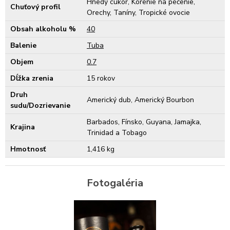
Hnedý cukor, Korenie na pečenie,
Chuťový profil
Orechy, Taníny, Tropické ovocie
Obsah alkoholu %
40
Balenie
Tuba
Objem
0.7
Dĺžka zrenia
15 rokov
Druh
Americký dub, Americký Bourbon
sudu/Dozrievanie
Barbados, Fínsko, Guyana, Jamajka,
Krajina
Trinidad a Tobago
Hmotnosť
1,416 kg
Fotogaléria