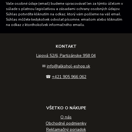
Vaše osobné údaje (email) budeme spracovávať len za týmto účelom v
súlade s platnou legislatívou a zásadami ochrany osobných údajov.
Súhlas potvrdíte kliknutím na odkaz, ktorý vám pošleme na váš email.
Súhlas môžete kedykoľvek odvolať písomne, emailom alebo kliknutím
na odkaz z ktoréhokoľvek informačného emailu.
KONTAKT
Lipová 52/6, Partizánske 958 04
✉
info@alkohol-eshop.sk
☎
+421 905 966 062
VŠETKO O NÁKUPE
O nás
Obchodné podmienky
Reklamačný poriadok