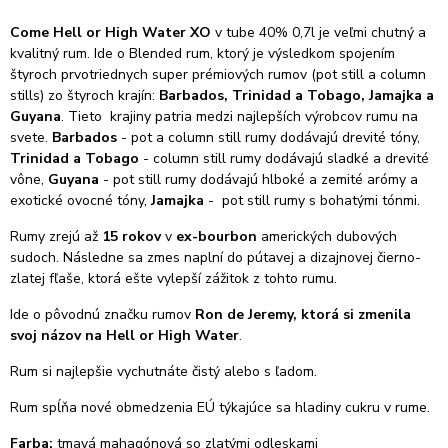
Come Hell or High Water XO
v tube 40% 0,7l je veľmi chutný a
kvalitný rum. Ide o Blended rum, ktorý je výsledkom spojením
štyroch prvotriednych super prémiových rumov (pot still a column
stills) zo štyroch krajín:
Barbados, Trinidad a Tobago, Jamajka a
Guyana
. Tieto krajiny patria medzi najlepších výrobcov rumu na
svete.
Barbados
- pot a column still rumy dodávajú drevité tóny,
Trinidad a Tobago
- column still rumy dodávajú sladké a drevité
vône,
Guyana
- pot still rumy dodávajú hlboké a zemité arómy a
exotické ovocné tóny,
Jamajka
- pot still rumy s bohatými tónmi.
Rumy zrejú až
15 rokov
v
ex-bourbon
amerických dubových
sudoch. Následne sa zmes naplní do pútavej a dizajnovej čierno-
zlatej fľaše, ktorá ešte vylepší zážitok z tohto rumu.
Ide o pôvodnú značku rumov
Ron de Jeremy
, ktorá si zmenila
svoj názov na Hell or High Water
.
Rum si najlepšie vychutnáte čistý alebo s ľadom.
Rum
spĺňa nové obmedzenia EÚ týkajúce sa hladiny cukru v rume.
Farba:
tmavá mahagónová so zlatými odleskami