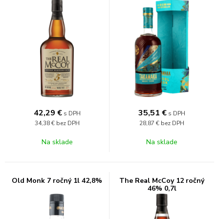
42,29
€
35,51
€
s DPH
s DPH
34,38 €
bez DPH
28,87 €
bez DPH
Na sklade
Na sklade
Old Monk 7 ročný 1l 42,8%
The Real McCoy 12 ročný
46% 0,7l