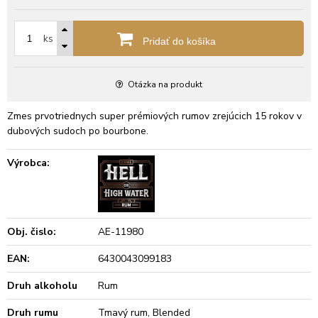
ks
Pridať do košíka
Otázka na produkt
Zmes prvotriednych super prémiových rumov zrejúcich 15 rokov v
dubových sudoch po bourbone.
Výrobca:
Obj. čislo:
AE-11980
EAN:
6430043099183
Druh alkoholu
Rum
Druh rumu
Tmavý rum, Blended