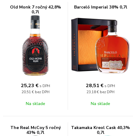
Old Monk 7 ročný 42,8%
Barceló Imperial 38% 0,7l
0,7l
25,23
€
28,51
€
s DPH
s DPH
20,51 €
bez DPH
23,18 €
bez DPH
Na sklade
Na sklade
The Real McCoy 5 ročný
Takamaka Kreol Cask 40,3%
43% 0,7l
0,7l