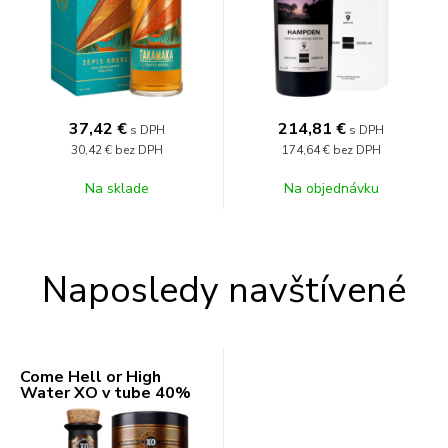
37,42
€
214,81
€
s DPH
s DPH
30,42 €
bez DPH
174,64 €
bez DPH
Na sklade
Na objednávku
Naposledy navštívené
Come Hell or High
Water XO v tube 40%
0,7l