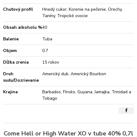
Chuťový profil
Hnedý cukor, Korenie na pečenie, Orechy,
Taníny, Tropické ovocie
Obsah alkoholu %
40
Balenie
Tuba
Objem
0.7
Dĺžka zrenia
15 rokov
Druh
Americký dub, Americký Bourbon
sudu/Dozrievanie
Krajina
Barbados, Fínsko, Guyana, Jamajka, Trinidad a
Tobago
Come Hell or High Water XO v tube 40% 0,7l