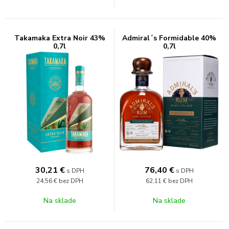
Takamaka Extra Noir 43%
Admiral´s Formidable 40%
0,7l
0,7l
30,21
€
76,40
€
s DPH
s DPH
24,56 €
bez DPH
62,11 €
bez DPH
Na sklade
Na sklade