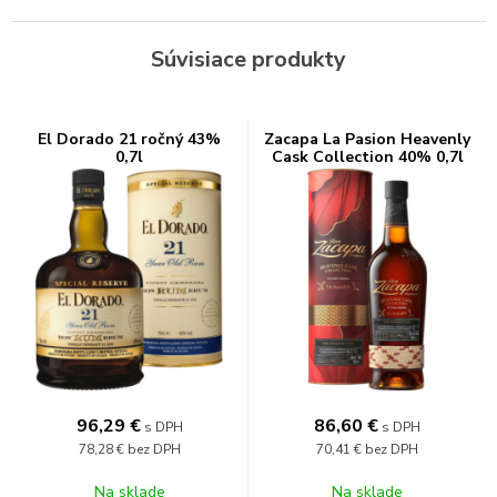
Súvisiace produkty
El Dorado 21 ročný 43%
Zacapa La Pasion Heavenly
0,7l
Cask Collection 40% 0,7l
96,29
€
86,60
€
s DPH
s DPH
78,28 €
bez DPH
70,41 €
bez DPH
Na sklade
Na sklade