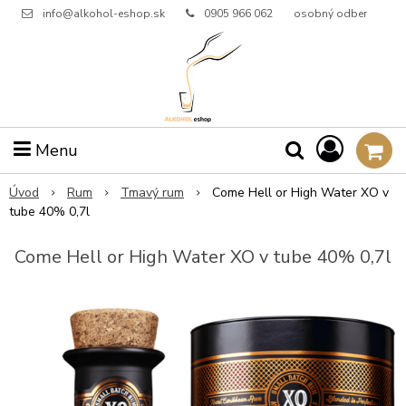
info@alkohol-eshop.sk
0905 966 062
osobný odber
Menu
Úvod
Rum
Tmavý rum
Come Hell or High Water XO v
tube 40% 0,7l
Come Hell or High Water XO v tube 40% 0,7l