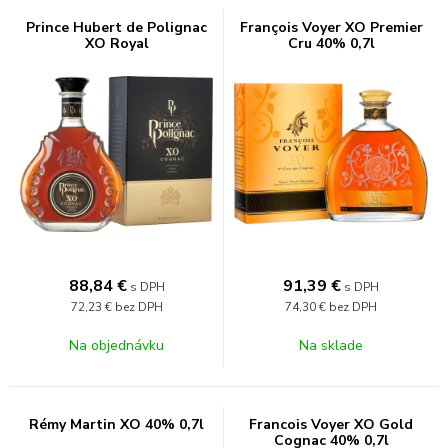
Prince Hubert de Polignac
François Voyer XO Premier
XO Royal
Cru 40% 0,7l
88,84
€
91,39
€
s DPH
s DPH
72,23 €
bez DPH
74,30 €
bez DPH
Na objednávku
Na sklade
Rémy Martin XO 40% 0,7l
Francois Voyer XO Gold
Cognac 40% 0,7l