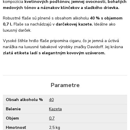
kompozícia
kvetinových podtónov, jemnej ovocnosti, bohatých
medových tónov a náznakov klinčekov a sladkého drievka.
Robustné fľaše sú plnené s obsahom alkoholu
40 % s objemom
0,7 l.
Fľaše sa nachádzajú v
darčekovej kazete.
Ideálne ako
luxusný darček.
Vysoké štíhle hrdlo fľaše pripomína cigaru, čo je jemná a úctivá
narážka na luxusné tabakové výrobky značky Davidoff. Jej krásna
zlatá etiketa ladí s elegantným kovovým uzáverom.
Parametre
Obsah alkoholu %
40
Balenie
Kazeta
Objem
0.7
Hmotnosť
2,5 kg