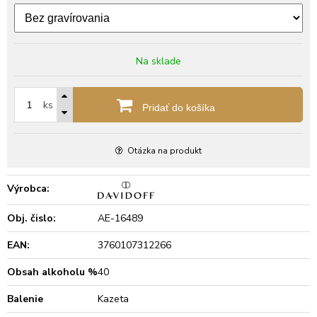
Na sklade
ks
Pridať do košíka
Otázka na produkt
Výrobca:
Obj. čislo:
AE-16489
EAN:
3760107312266
Obsah alkoholu %
40
Balenie
Kazeta