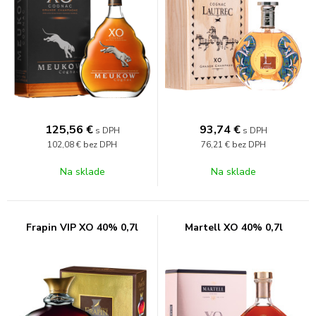
125,56
€
93,74
€
s DPH
s DPH
102,08 €
bez DPH
76,21 €
bez DPH
Na sklade
Na sklade
Frapin VIP XO 40% 0,7l
Martell XO 40% 0,7l