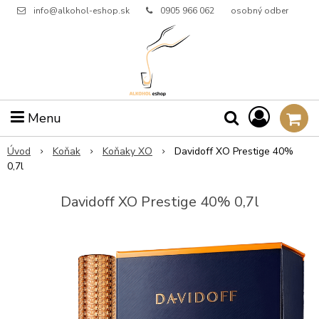
info@alkohol-eshop.sk
0905 966 062
osobný odber
Menu
Úvod
Koňak
Koňaky XO
Davidoff XO Prestige 40%
0,7l
Davidoff XO Prestige 40% 0,7l