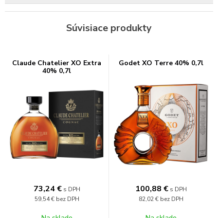
Súvisiace produkty
Claude Chatelier XO Extra
Godet XO Terre 40% 0,7l
40% 0,7l
73,24
€
100,88
€
s DPH
s DPH
59,54 €
bez DPH
82,02 €
bez DPH
Na sklade
Na sklade