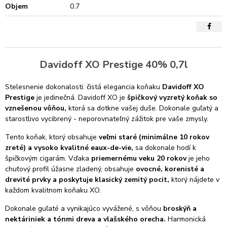
Objem
0.7
Davidoff XO Prestige 40% 0,7l
Stelesnenie dokonalosti: čistá elegancia koňaku
Davidoff XO
Prestige
je jedinečná. Davidoff XO je
špičkový vyzretý koňak so
vznešenou vôňou,
ktorá sa dotkne vašej duše. Dokonale guľatý a
starostlivo vycibrený - neporovnateľný zážitok pre vaše zmysly.
Tento koňak, ktorý obsahuje
veľmi staré (minimálne 10 rokov
zreté) a vysoko kvalitné eaux-de-vie,
sa dokonale hodí k
špičkovým cigarám. Vďaka
priemernému veku 20 rokov
je jeho
chuťový profil úžasne zladený, obsahuje
ovocné, korenisté a
drevité prvky a poskytuje klasický zemitý pocit,
ktorý nájdete v
každom kvalitnom koňaku XO.
Dokonale guľaté a vynikajúco vyvážené, s vôňou
broskýň a
nektáriniek a tónmi
dreva a vlašského orecha.
Harmonická