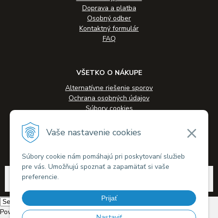
Doprava a platba
Osobný odber
Kontaktný formulár
FAQ
VŠETKO O NÁKUPE
Alternatívne riešenie sporov
Ochrana osobných údajov
Súbory cookies
Novinky
Veľkoobchodná spolupráca
Vaše nastavenie cookies
Kontakty
Súbory cookie nám pomáhajú pri poskytovaní služieb
pre vás. Umožňujú spoznať a zapamätať si vaše
© 2026 Alkohol-eshop.sk •
tvorba eshopu cez UNIobchod
,
webhosting
spoločnosti
preferencie.
WEBYGROUP
Prijať
Powered by
Translate
Nastaviť