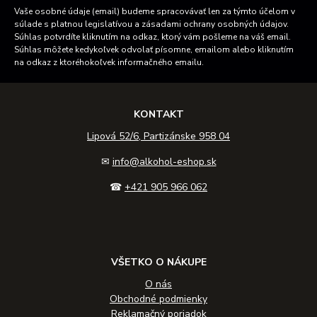
Vaše osobné údaje (email) budeme spracovávať len za týmto účelom v
súlade s platnou legislatívou a zásadami ochrany osobných údajov.
Súhlas potvrdíte kliknutím na odkaz, ktorý vám pošleme na váš email.
Súhlas môžete kedykoľvek odvolať písomne, emailom alebo kliknutím
na odkaz z ktoréhokoľvek informačného emailu.
KONTAKT
Lipová 52/6, Partizánske 958 04
✉
info@alkohol-eshop.sk
☎
+421 905 966 062
VŠETKO O NÁKUPE
O nás
Obchodné podmienky
Reklamačný poriadok