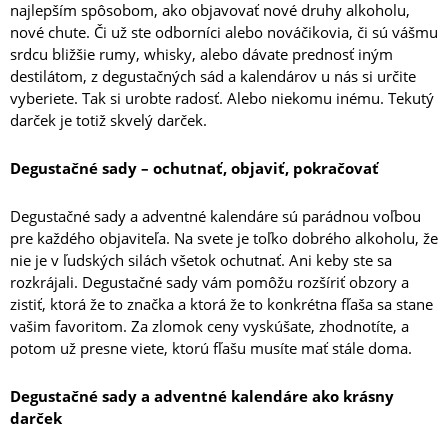
najlepším spôsobom, ako objavovať nové druhy alkoholu,
nové chute. Či už ste odborníci alebo nováčikovia, či sú vášmu
srdcu bližšie rumy, whisky, alebo dávate prednosť iným
destilátom, z degustačných sád a kalendárov u nás si určite
vyberiete. Tak si urobte radosť. Alebo niekomu inému. Tekutý
darček je totiž skvelý darček.
Degustačné sady – ochutnať, objaviť, pokračovať
Degustačné sady a adventné kalendáre sú parádnou voľbou
pre každého objaviteľa. Na svete je toľko dobrého alkoholu, že
nie je v ľudských silách všetok ochutnať. Ani keby ste sa
rozkrájali. Degustačné sady vám pomôžu rozšíriť obzory a
zistiť, ktorá že to značka a ktorá že to konkrétna fľaša sa stane
vašim favoritom. Za zlomok ceny vyskúšate, zhodnotíte, a
potom už presne viete, ktorú fľašu musíte mať stále doma.
Degustačné sady a adventné kalendáre ako krásny
darček