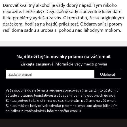
Darovať kvalitný alkohol je vždy dobrý nápad. Tým nikoho
neurazíte. Lenže aký? Degustačné sady a adventné kalendáre
tieto problémy vyriešia za vás. Okrem toho, že sú originálnym
darčekom, hodí sa na každú príležitosť. Obdarovaní si potom
radi doma sadnú a urobia si pohodu nad lahodným mokom.
Najdôležitejšie novinky priamo na váš email
Získajte zaujímavé informácie vždy medzi prvými
Odoberať
Vaše osobné údaje (email) budeme spracovávať len za týmto účelom v
súlade s platnou legislatívou a zásadami ochrany osobných údajov.
Súhlas potvrdíte kliknutím na odkaz, ktorý vám pošleme na váš email.
Súhlas môžete kedykoľvek odvolať písomne, emailom alebo kliknutím
na odkaz z ktoréhokoľvek informačného emailu.