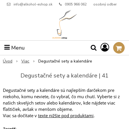
info@alkohol-eshop.sk
0905 966 062
osobný odber
Menu
Úvod
Viac
Degustačné sety a kalendáre
Degustačné sety a kalendáre | 41
Degustačné sety a kalendáre sú najlepším darčekom pre
niekoho, komu neviete, čo vybrať, čo mu chutí. Vyberte si z
našich skvelých setov alebo kalendárov, kde nájdete viac
fľaštičiek, avšak v menšom objeme.
Viac sa dočítate v
texte nižšie pod produktami
.
Zoradiť: