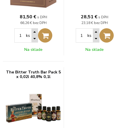
81,50
€
28,51
€
s DPH
s DPH
66,26 €
bez DPH
23,18 €
bez DPH
ks
ks
Na sklade
Na sklade
The Bitter Truth Bar Pack 5
x 0,02l 40,8% 0,1l