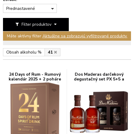
Prednastavené
Filter produktov
Máte aktívny filter
Aktuálne sa zobrazujú vyfiltrované produkty.
Obsah alkoholu %
41
24 Days of Rum - Rumový
Dos Maderas darčekový
kalendár 2025 + 2 poháre
degustačný set PX 5+5 a
41,3% 0,48l (darčekové
Selección 0,4l 41%
balenie 2 poháre)