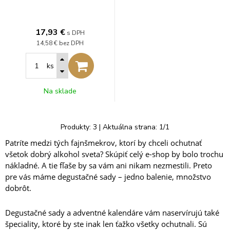
17,93
€
s DPH
14,58 €
bez DPH
ks
Na sklade
Produkty:
3
| Aktuálna strana:
1
/
1
Patríte medzi tých fajnšmekrov, ktorí by chceli ochutnať
všetok dobrý alkohol sveta? Skúpiť celý e-shop by bolo trochu
nákladné. A tie fľaše by sa vám ani nikam nezmestili. Preto
pre vás máme degustačné sady – jedno balenie, množstvo
dobrôt.
Degustačné sady a adventné kalendáre vám naservírujú také
špeciality, ktoré by ste inak len ťažko všetky ochutnali. Sú