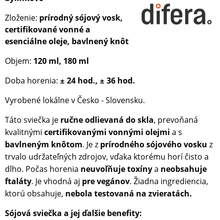
Zloženie:
prírodný sójový vosk,
certifikované vonné a
esenciálne oleje, bavlnený knôt
Objem:
120 ml, 180 ml
Doba horenia:
2
4 h
od.,
36
h
od.
±
±
Vyrobené lokálne v Česko - Slovensku.
Táto sviečka je
ručne odlievaná do skla
, prevoňaná
kvalitnými
certifikovanými vonnými olejmi
a s
bavlneným knôtom
. Je z
prírodného sójového vosku
z
trvalo udržateľných zdrojov, vďaka ktorému horí čisto a
dlho. Počas horenia
neuvoľňuje toxíny
a
neobsahuje
ftaláty
. Je vhodná aj
pre vegánov
. Žiadna ingrediencia,
ktorú obsahuje,
nebola testovaná na zvieratách.
Sójová sviečka a jej ďalšie benefity: