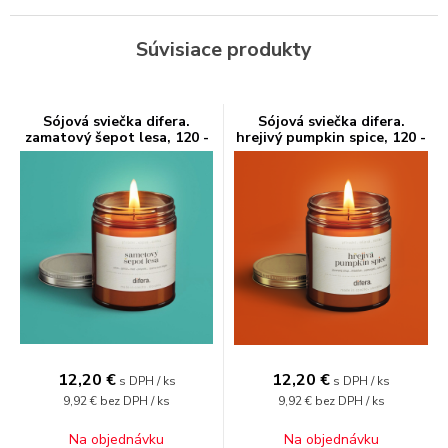
Súvisiace produkty
Sójová sviečka difera.
Sójová sviečka difera.
zamatový šepot lesa, 120 -
hrejivý pumpkin spice, 120 -
180 ml
180 ml
12,20
€
12,20
€
s DPH / ks
s DPH / ks
9,92 €
bez DPH / ks
9,92 €
bez DPH / ks
Na objednávku
Na objednávku