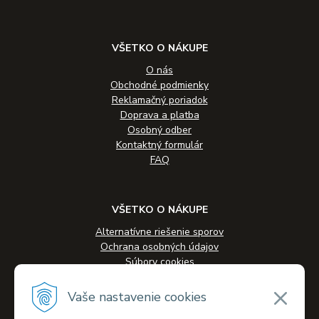
VŠETKO O NÁKUPE
O nás
Obchodné podmienky
Reklamačný poriadok
Doprava a platba
Osobný odber
Kontaktný formulár
FAQ
VŠETKO O NÁKUPE
Alternatívne riešenie sporov
Ochrana osobných údajov
Súbory cookies
Novinky
Veľkoobchodná spolupráca
Vaše nastavenie cookies
Kontakty