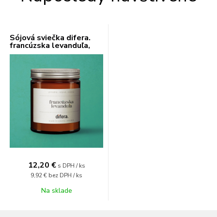
Sójová sviečka difera.
francúzska levanduľa,
120 - 180 ml
12,20 €
s DPH / ks
9,92 €
bez DPH / ks
Na sklade