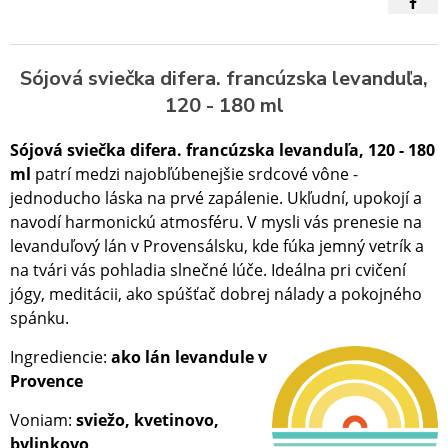
Sójová sviečka difera. francúzska levanduľa,
120 - 180 ml
Sójová sviečka difera. francúzska levanduľa,
120 - 180
ml
patrí medzi najobľúbenejšie srdcové vône -
jednoducho láska na prvé zapálenie. Ukľudní, upokojí a
navodí harmonickú atmosféru. V mysli vás prenesie na
levanduľový lán v Provensálsku, kde fúka jemný vetrík a
na tvári vás pohladia slnečné lúče. Ideálna pri cvičení
jógy, meditácii, ako spúšťač dobrej nálady a pokojného
spánku.
Ingrediencie:
ako lán levandule v
Provence
Voniam:
sviežo, kvetinovo,
bylinkovo