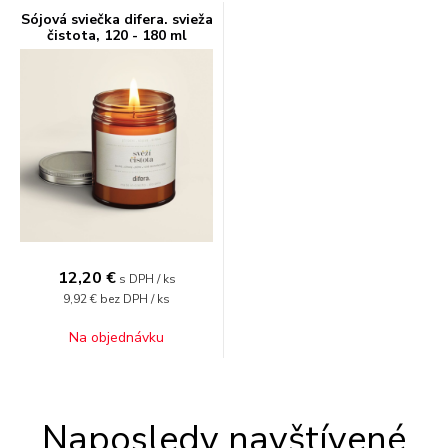
Sójová sviečka difera. svieža
čistota, 120 - 180 ml
12,20
€
s DPH / ks
9,92 €
bez DPH / ks
Na objednávku
Naposledy navštívené