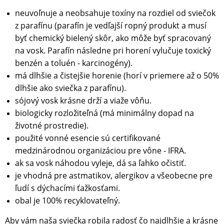
neuvoľnuje a neobsahuje toxíny na rozdiel od sviečok
z parafínu (parafín je vedľajší ropný produkt a musí
byť chemický bielený skôr, ako môže byť spracovaný
na vosk. Parafín následne pri horení vylučuje toxický
benzén a toluén - karcinogény).
má dlhšie a čistejšie horenie (horí v priemere až o 50%
dlhšie ako sviečka z parafínu).
sójový vosk krásne drží a viaže vôňu.
biologicky rozložiteľná (má minimálny dopad na
životné prostredie).
použité vonné esencie sú certifikované
medzinárodnou organizáciou pre vône - IFRA.
ak sa vosk náhodou vyleje, dá sa ľahko očistiť.
je vhodná pre astmatikov, alergikov a všeobecne pre
ľudí s dýchacími ťažkosťami.
obal je 100% recyklovateľný.
Aby vám naša sviečka robila radosť čo najdlhšie a krásne