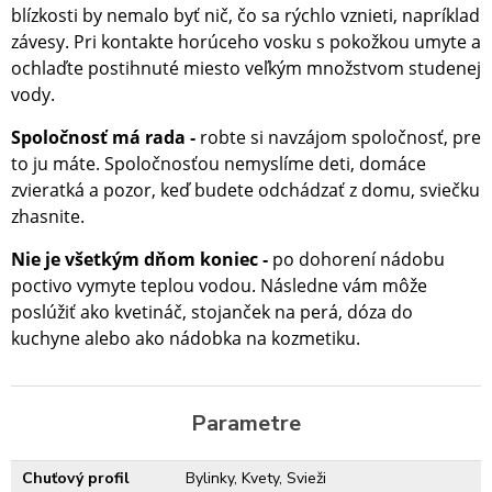
blízkosti by nemalo byť nič, čo sa rýchlo vznieti, napríklad
závesy. Pri kontakte horúceho vosku s pokožkou umyte a
ochlaďte postihnuté miesto veľkým množstvom studenej
vody.
Spoločnosť má rada
robte si navzájom spoločnosť, pre
-
to ju máte. Spoločnosťou nemyslíme deti, domáce
zvieratká a pozor, keď budete odchádzať z domu, sviečku
zhasnite.
Nie je všetkým dňom koniec
po dohorení nádobu
-
poctivo vymyte teplou vodou. Následne vám môže
poslúžiť ako kvetináč, stojanček na perá, dóza do
kuchyne alebo ako nádobka na kozmetiku.
Parametre
Chuťový profil
Bylinky, Kvety, Svieži