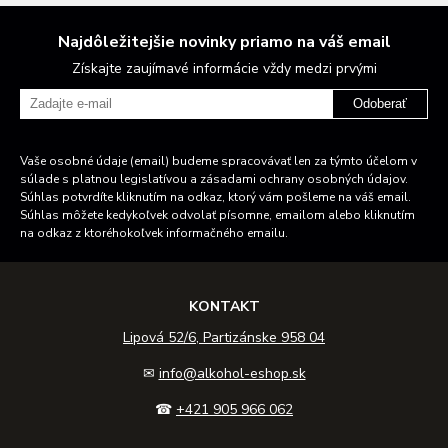
Najdôležitejšie novinky priamo na váš email
Získajte zaujímavé informácie vždy medzi prvými
Odoberať
Vaše osobné údaje (email) budeme spracovávať len za týmto účelom v
súlade s platnou legislatívou a zásadami ochrany osobných údajov.
Súhlas potvrdíte kliknutím na odkaz, ktorý vám pošleme na váš email.
Súhlas môžete kedykoľvek odvolať písomne, emailom alebo kliknutím
na odkaz z ktoréhokoľvek informačného emailu.
KONTAKT
Lipová 52/6, Partizánske 958 04
✉
info@alkohol-eshop.sk
☎
+421 905 966 062