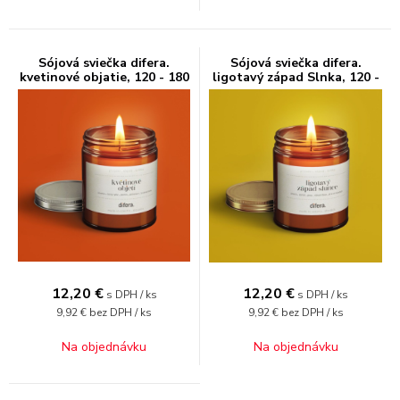
Sójová sviečka difera.
Sójová sviečka difera.
kvetinové objatie, 120 - 180
ligotavý západ Slnka, 120 -
ml
180 ml
12,20
€
12,20
€
s DPH / ks
s DPH / ks
9,92 €
bez DPH / ks
9,92 €
bez DPH / ks
Na objednávku
Na objednávku