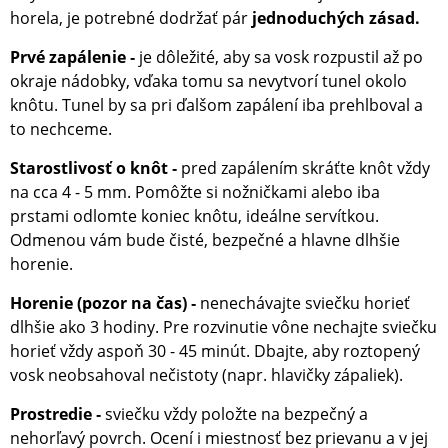
horela, je potrebné dodržať pár
jednoduchých zásad.
Prvé zapálenie
je dôležité, aby sa vosk rozpustil až po
-
okraje nádobky, vďaka tomu sa nevytvorí tunel okolo
knôtu. Tunel by sa pri ďalšom zapálení iba prehlboval a
to nechceme.
Starostlivosť o knôt
pred zapálením skráťte knôt vždy
-
na cca 4 - 5 mm. Pomôžte si nožničkami alebo iba
prstami odlomte koniec knôtu, ideálne servítkou.
Odmenou vám bude čisté, bezpečné a hlavne dlhšie
horenie.
Horenie (pozor na čas)
nenechávajte sviečku horieť
-
dlhšie ako 3 hodiny. Pre rozvinutie vône nechajte sviečku
horieť vždy aspoň 30 - 45 minút. Dbajte, aby roztopený
vosk neobsahoval nečistoty (napr. hlavičky zápaliek).
Prostredie
s
viečku vždy položte na bezpečný a
-
nehorľavý povrch. Ocení i miestnosť bez prievanu a v jej