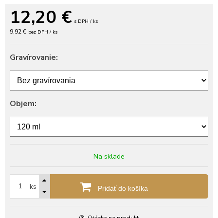
12,20
€
s DPH / ks
9,92 €
bez DPH / ks
Gravírovanie:
Objem:
Na sklade
ks
Pridať do košíka
Otázka na produkt