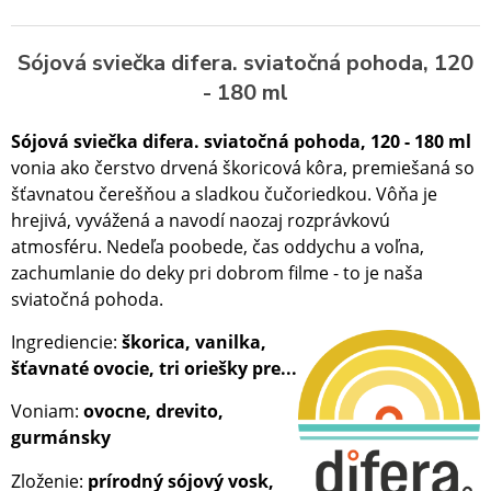
Sójová sviečka difera. sviatočná pohoda, 120
- 180 ml
Sójová sviečka difera. sviatočná pohoda, 120 - 180 ml
vonia ako čerstvo drvená škoricová kôra, premiešaná so
šťavnatou čerešňou a sladkou čučoriedkou. Vôňa je
hrejivá, vyvážená a navodí naozaj rozprávkovú
atmosféru. Nedeľa poobede, čas oddychu a voľna,
zachumlanie do deky pri dobrom filme - to je naša
sviatočná pohoda.
Ingrediencie:
škorica, vanilka,
šťavnaté ovocie, tri oriešky pre...
Voniam:
ovocne, drevito,
gurmánsky
Zloženie:
prírodný sójový vosk,