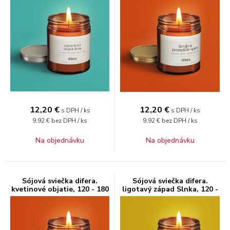
12,20
€
12,20
€
s DPH / ks
s DPH / ks
9,92 €
bez DPH / ks
9,92 €
bez DPH / ks
Na objednávku
Na objednávku
Sójová sviečka difera.
Sójová sviečka difera.
kvetinové objatie, 120 - 180
ligotavý západ Slnka, 120 -
ml
180 ml