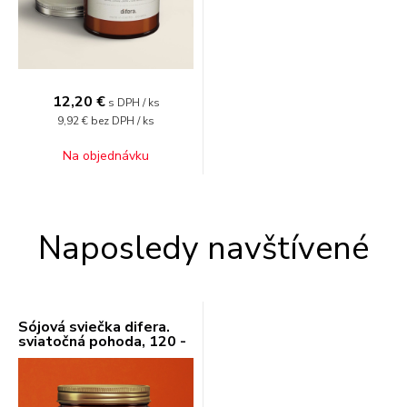
12,20
€
s DPH / ks
9,92 €
bez DPH / ks
Na objednávku
Naposledy navštívené
Sójová sviečka difera.
sviatočná pohoda, 120 -
180 ml