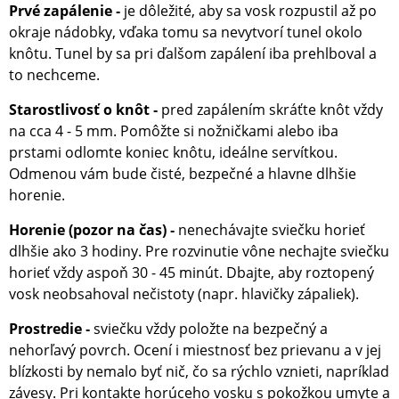
Prvé zapálenie
je dôležité, aby sa vosk rozpustil až po
-
okraje nádobky, vďaka tomu sa nevytvorí tunel okolo
knôtu. Tunel by sa pri ďalšom zapálení iba prehlboval a
to nechceme.
Starostlivosť o knôt
pred zapálením skráťte knôt vždy
-
na cca 4 - 5 mm. Pomôžte si nožničkami alebo iba
prstami odlomte koniec knôtu, ideálne servítkou.
Odmenou vám bude čisté, bezpečné a hlavne dlhšie
horenie.
Horenie (pozor na čas)
nenechávajte sviečku horieť
-
dlhšie ako 3 hodiny. Pre rozvinutie vône nechajte sviečku
horieť vždy aspoň 30 - 45 minút. Dbajte, aby roztopený
vosk neobsahoval nečistoty (napr. hlavičky zápaliek).
Prostredie
s
viečku vždy položte na bezpečný a
-
nehorľavý povrch. Ocení i miestnosť bez prievanu a v jej
blízkosti by nemalo byť nič, čo sa rýchlo vznieti, napríklad
závesy. Pri kontakte horúceho vosku s pokožkou umyte a