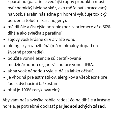
z parafínu (parafín je vedľajší ropný produkt a musí
byť chemický bielený skôr, ako môže byť spracovaný
na vosk. Parafín následne pri horení vylučuje toxický
benzén a toluén - karcinogény).
má dlhšie a čistejšie horenie (horí v priemere až o 50%
dlhšie ako sviečka z parafínu).
sójový vosk krásne drží a viaže vôňu.
biologicky rozložiteľná (má minimálny dopad na
životné prostredie).
použité vonné esencie sú certifikované
medzinárodnou organizáciou pre vône - IFRA.
ak sa vosk náhodou vyleje, dá sa ľahko očistiť.
je vhodná pre astmatikov, alergikov a všeobecne pre
ľudí s dýchacími ťažkosťami.
obal je 100% recyklovateľný.
Aby vám naša sviečka robila radosť čo najdlhšie a krásne
horela, je potrebné dodržať pár
jednoduchých zásad.