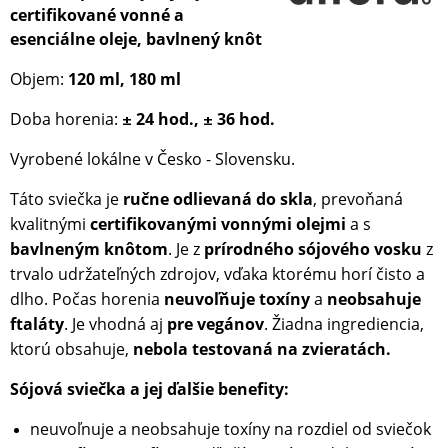
certifikované vonné a
esenciálne oleje, bavlnený knôt
Objem:
120 ml, 180 ml
Doba horenia:
2
4 h
od.,
36
h
od.
±
±
Vyrobené lokálne v Česko - Slovensku.
Táto sviečka je
ručne odlievaná do skla
, prevoňaná
kvalitnými
certifikovanými vonnými olejmi
a s
bavlneným knôtom
. Je z
prírodného sójového vosku
z
trvalo udržateľných zdrojov, vďaka ktorému horí čisto a
dlho. Počas horenia
neuvoľňuje toxíny
a
neobsahuje
ftaláty
. Je vhodná aj
pre vegánov
. Žiadna ingrediencia,
ktorú obsahuje,
nebola testovaná na zvieratách.
Sójová sviečka a jej ďalšie benefity:
neuvoľnuje a neobsahuje toxíny na rozdiel od sviečok