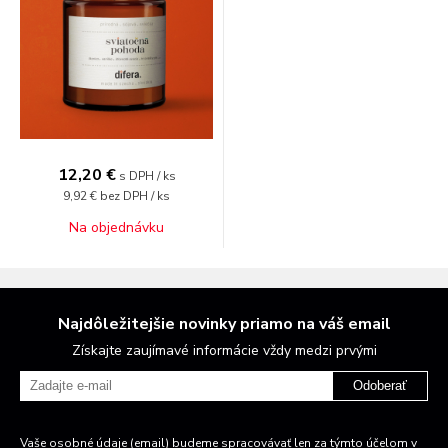
12,20 €
s DPH / ks
9,92 €
bez DPH / ks
Na objednávku
Najdôležitejšie novinky priamo na váš email
Získajte zaujímavé informácie vždy medzi prvými
Odoberať
Vaše osobné údaje (email) budeme spracovávať len za týmto účelom v