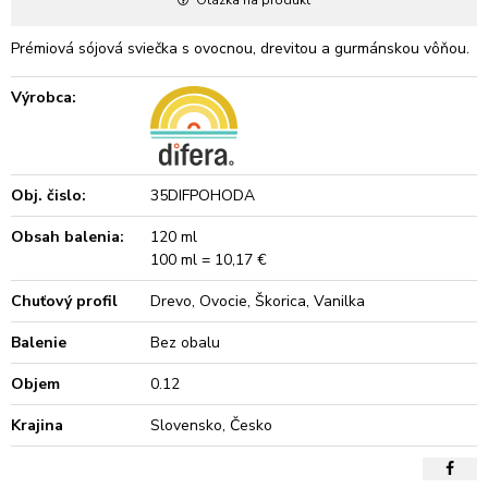
Prémiová sójová sviečka s ovocnou, drevitou a gurmánskou vôňou.
Výrobca:
Obj. čislo:
35DIFPOHODA
Obsah balenia:
120 ml
100 ml = 10,17 €
Chuťový profil
Drevo, Ovocie, Škorica, Vanilka
Balenie
Bez obalu
Objem
0.12
Krajina
Slovensko, Česko