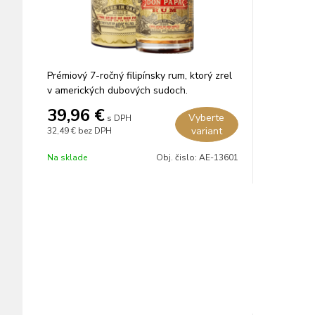
Prémiový 7-ročný filipínsky rum, ktorý zrel
v amerických dubových sudoch.
39,96
€
Vyberte
s DPH
variant
32,49 €
bez DPH
Na sklade
Obj. čislo:
AE-13601