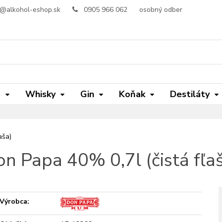
o@alkohol-eshop.sk
0905 966 062
osobný odber
m
Whisky
Gin
Koňak
Destiláty
aša)
n Papa 40% 0,7l (čistá fľa
Výrobca: