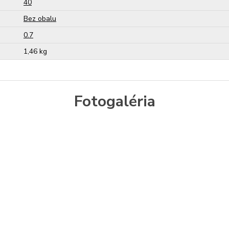
40
Bez obalu
0.7
1,46 kg
Fotogaléria