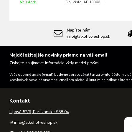
Na sklade
Obj. čislo:
AE-13366
Napíšte nám
info@alkohol-eshop.sk
Najdôležitejšie novinky priamo na váš email
Získajte zaujímavé informácie vždy medzi prvými
Vaše osobné údaje (email) budeme spracovávať len za týmto účelom v súl
kedykoľvek odvolať písomne, emailom alebo kliknutím na odkaz z ktoréh
Kontakt
Lipová 52/6, Partizánske 958 04
✉
info@alkohol-eshop.sk