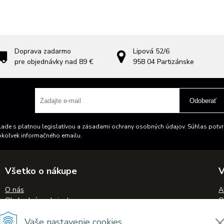
Doprava zadarmo
Lipová 52/6
pre objednávky nad 89 €
958 04
Partizánske
Odoberať
ade s platnou legislatívou a zásadami ochrany osobných údajov. Súhlas potvrd
okoľvek informačného emailu.
Všetko o nákupe
V
O nás
A
Obchodné podmienky
O
Reklamačný poriadok
S
Vaše nastavenie cookies
Doprava a platba
N