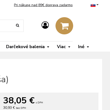
Pri nákupe nad 89€ doprava zadarmo
Darčekové balenia
Viac
Iné
ša)
38,05
€
s DPH
30,93 €
bez DPH