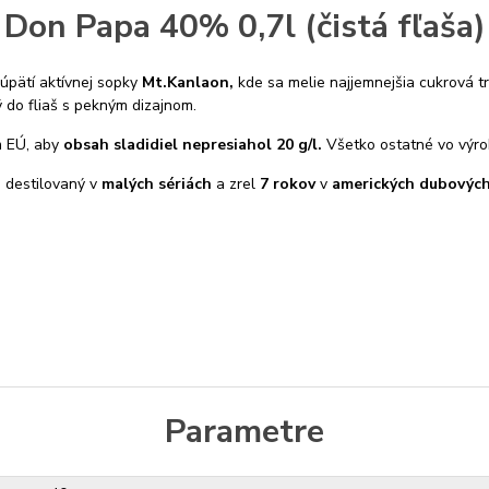
Don Papa 40% 0,7l (čistá fľaša)
úpätí aktívnej sopky
Mt.Kanlaon,
kde sa melie najjemnejšia cukrová tr
do fliaš s pekným dizajnom.
m EÚ, aby
obsah sladidiel nepresiahol 20 g/l.
Všetko ostatné vo výrob
e destilovaný v
malých sériách
a zrel
7
rokov
v
amerických dubovýc
Parametre