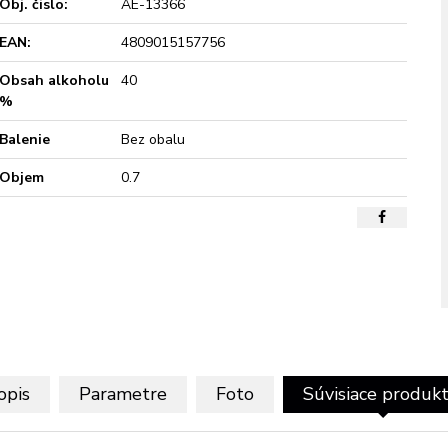
Obj. čislo:
AE-13366
EAN:
4809015157756
Obsah alkoholu
40
%
Balenie
Bez obalu
Objem
0.7
opis
Parametre
Foto
Súvisiace produk