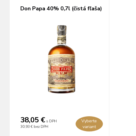
Don Papa 40% 0,7l (čistá fľaša)
38,05 €
Vyberte
s DPH
variant
30,93 €
bez DPH