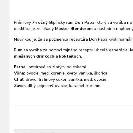
Prémiový
7-ročný
filipínsky rum
Don Papa,
ktorý sa vyrába na 
destilácii je zmiešaný
Master Blenderom
a následne naplnený 
Novinkou je, že sa pozmenila receptúra Don Papa kvôli normá
Rum sa vyrába za pomoci tajného receptu už celé generácie. J
miešaných drinkoch
a
kokteiloch.
Farba
: jantárová so zlatými odleskami
Vôňa:
ovocie, med, korenie, kvety, vanilka, škorica
Chuť:
drevo, trstinový cukor, vanilka, med, ovocie
Záver:
dlhý, príjemný, ovocie, karamel, korenie