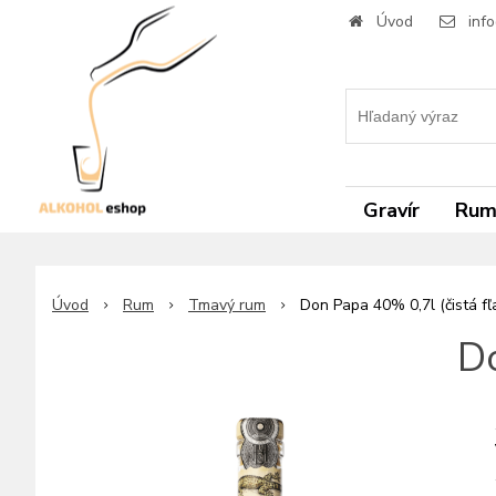
Úvod
inf
Gravír
Ru
Úvod
Rum
Tmavý rum
Don Papa 40% 0,7l (čistá fľ
Do