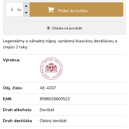
ks
Pridať do košíka
Otázka na produkt
Legendárny a záhadný nápoj, vyrobený klasickou destiláciou a
zrejúci 2 roky.
Výrobca:
Obj. čislo:
AE-4207
EAN:
8586016600523
Druh alkoholu
Destilát
Druh destilátu
Obilný destilát