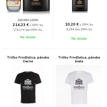
233,09 €
s DPH
10,20
€
214,23
€
s DPH / ks
s DPH / ks
8,29 €
bez DPH / ks
174,17 €
bez DPH / ks
Na sklade
Na sklade
Tričko Frndžalica, pánske
Tričko Frndžalica, pánske
čierne
biele