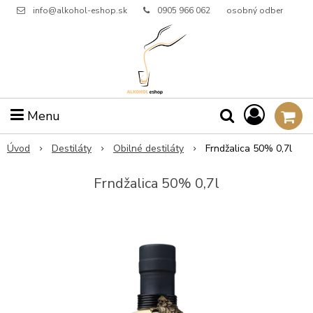
info@alkohol-eshop.sk
0905 966 062
osobný odber
Menu
Úvod
Destiláty
Obilné destiláty
Frndžalica 50% 0,7l
Frndžalica 50% 0,7l