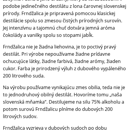
podobe jedinečného destilátu z lona čarovnej slovenskej
prírody. Frndžalica je pripravená pomocou klasickej
destilácie spolu so zmesou čistých prírodných surovín.
Jej intenzívnu a tajomnú chuť dotvára jemná aróma
čokolády a vanilky spolu so stopami jabĺk.
Frndžalica nie je žiadna liehovina, je to poctivý pravý
destilát. Pri výrobe nepoužívame žiadne prídavne
ochucujúce látky, žiadne farbivá, žiadne arómy, žiaden
cukor. Farba je prirodzený výluh z dubového vypáleného
200 litrového suda.
Na výrobu používame vynikajúcu zmes obilia, teda nie je
to jednodruhový obilný destilát. Hovoríme tomu „naša
slovenská mňamka“. Destilujeme na silu 75% alkoholu a
potom surovú Frndžalicu plníme do dubových 200
litrových sudov.
Frndžalica vyzrieva v dubových sudoch po dobu