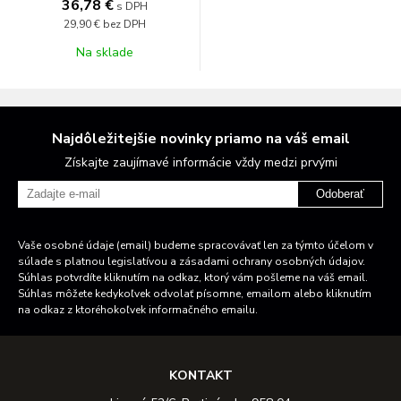
36,78 €
s DPH
29,90 €
bez DPH
Na sklade
Najdôležitejšie novinky priamo na váš email
Získajte zaujímavé informácie vždy medzi prvými
Odoberať
Vaše osobné údaje (email) budeme spracovávať len za týmto účelom v
súlade s platnou legislatívou a zásadami ochrany osobných údajov.
Súhlas potvrdíte kliknutím na odkaz, ktorý vám pošleme na váš email.
Súhlas môžete kedykoľvek odvolať písomne, emailom alebo kliknutím
na odkaz z ktoréhokoľvek informačného emailu.
KONTAKT