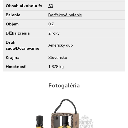
Obsah alkoholu %
50
Balenie
Darčekové balenie
Objem
0.7
Dĺžka zrenia
2 roky
Druh
Americký dub
sudu/Dozrievanie
Krajina
Slovensko
Hmotnosť
1,678 kg
Fotogaléria