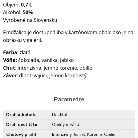
Objem:
0,7 L
Alkohol:
50%
Vyrobené na Slovensku.
Frndžalica je dostupná iba v kartónovom obale ako je na
obrázku v galérii.
Farba
: zlatá
Vôňa
: čokoláda, vanilka, jablko
Chuť
: intenzívna, jemné korenie, obilie
Záver
: dlhotrvajúci, jemne korenistý
Parametre
Druh alkoholu
Destilát
Druh destilátu
Obilný destilát
Chuťový profil
Intenzívny, Jemný, Korenie, Obilie