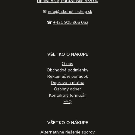
Lipová 52/6, Partizánske 958 04
✉
info@alkohol-eshop.sk
☎
+421 905 966 062
VŠETKO O NÁKUPE
O nás
Obchodné podmienky
Reklamačný poriadok
Doprava a platba
Osobný odber
Kontaktný formulár
FAQ
VŠETKO O NÁKUPE
Alternatívne riešenie sporov