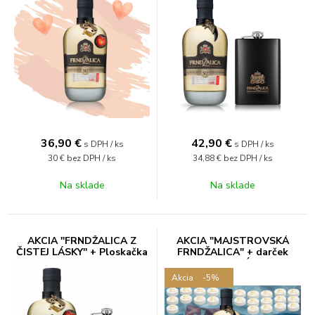
36,90
€
42,90
€
s DPH / ks
s DPH / ks
30 €
bez DPH / ks
34,88 €
bez DPH / ks
Na sklade
Na sklade
AKCIA ''FRNDŽALICA Z
AKCIA "MAJSTROVSKÁ
ČISTEJ LÁSKY'' + Ploskačka
FRNDŽALICA" + darček
"HOKEJOVÝ PUK
FRNDŽALICA"
Akcia
-5%