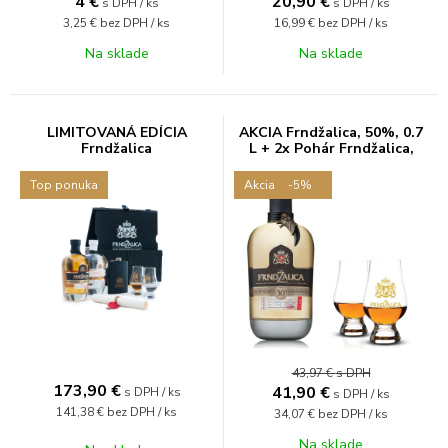
4
€
20,90
€
s DPH / ks
s DPH / ks
3,25 €
bez DPH / ks
16,99 €
bez DPH / ks
Na sklade
Na sklade
LIMITOVANÁ EDÍCIA
AKCIA Frndžalica, 50%, 0.7
Frndžalica
L + 2x Pohár Frndžalica,
zlatý
Top ponuka
Akcia
-5%
43,97 €
s DPH
173,90
€
41,90
€
s DPH / ks
s DPH / ks
141,38 €
bez DPH / ks
34,07 €
bez DPH / ks
Na sklade