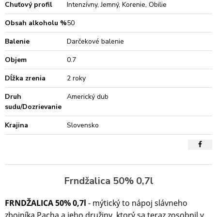
Chuťový profil
Intenzívny, Jemný, Korenie, Obilie
Obsah alkoholu %
50
Balenie
Darčekové balenie
Objem
0.7
Dĺžka zrenia
2 roky
Druh
Americký dub
sudu/Dozrievanie
Krajina
Slovensko
Frndžalica 50% 0,7l
FRNDŽALICA 50% 0,7l
- mýtický to nápoj slávneho
zbojníka Pacha a jeho družiny, ktorý sa teraz zosobnil v