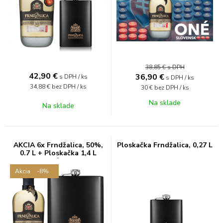
38,85 €
s DPH
42,90
€
36,90
€
s DPH / ks
s DPH / ks
34,88 €
bez DPH / ks
30 €
bez DPH / ks
Na sklade
Na sklade
AKCIA 6x Frndžalica, 50%,
Ploskačka Frndžalica, 0,27 L
0.7 L + Ploskačka 1,4 L
grátis
Akcia
-8%