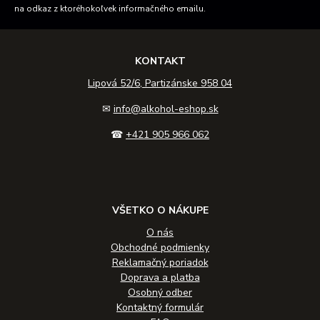
na odkaz z ktoréhokoľvek informačného emailu.
KONTAKT
Lipová 52/6, Partizánske 958 04
✉
info@alkohol-eshop.sk
☎
+421 905 966 062
VŠETKO O NÁKUPE
O nás
Obchodné podmienky
Reklamačný poriadok
Doprava a platba
Osobný odber
Kontaktný formulár