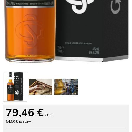
79,46
€
s DPH
64,60 €
bez DPH