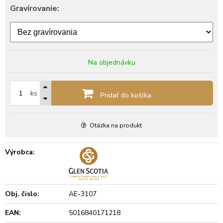
Gravírovanie:
Na objednávku
ks
Pridať do košíka
Otázka na produkt
Výrobca:
Obj. čislo:
AE-3107
EAN:
5016840171218