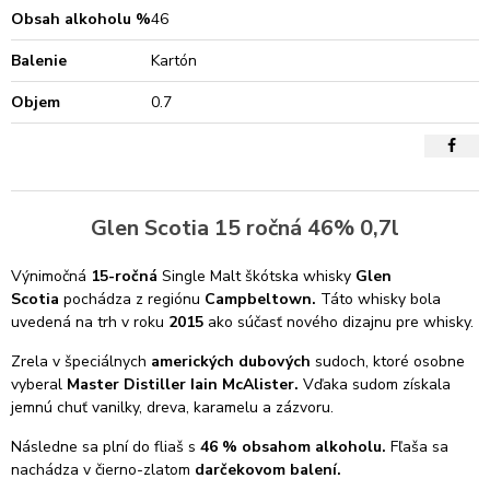
Obsah alkoholu %
46
Balenie
Kartón
Objem
0.7
Glen Scotia 15 ročná 46% 0,7l
Výnimočná
15-ročná
Single Malt škótska whisky
Glen
Scotia
pochádza z regiónu
Campbeltown.
Táto whisky bola
uvedená na trh v roku
2015
ako súčasť nového dizajnu pre whisky.
Zrela v špeciálnych
amerických dubových
sudoch, ktoré osobne
vyberal
Master Distiller Iain McAlister.
Vďaka sudom získala
jemnú chuť vanilky, dreva, karamelu a zázvoru.
Následne sa plní do fliaš s
46
% obsahom alkoholu.
Fľaša sa
nachádza v čierno-zlatom
darčekovom balení.