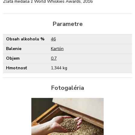
Zlatá medaila z World Whiskies Awards, 2016
Parametre
Obsah alkoholu %
46
Balenie
Kartón
Objem
0.7
Hmotnosť
1,344 kg
Fotogaléria