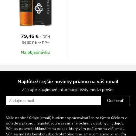
79,46 €
s DPH
64,60 €
bez DPH
Na objednávku
Najdôležitejšie novinky priamo na váš email
Získajte zaujímavé informácie vždy medzi prvými
Odoberať
Vaše osobné údaje (email) budeme spracovávať len za týmto účelom v
súlade s platnou legislatívou a zásadami ochrany osobných údajov.
Súhlas potvrdíte kliknutím na odkaz, ktorý vám pošleme na váš email.
Súhlas môžete kedykoľvek odvolať písomne, emailom alebo kliknutím