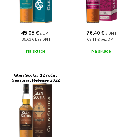
45,05
€
76,40
€
s DPH
s DPH
36,63 €
bez DPH
62,11 €
bez DPH
Na sklade
Na sklade
Glen Scotia 12 ročná
Seasonal Release 2022
53,3% 0,7l