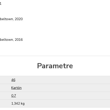
1
pbeltown, 2020
pbeltown, 2016
Parametre
46
Kartón
0.7
1,342 kg