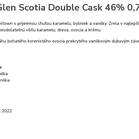
len Scotia Double Cask 46% 0,
ltown s príjemnou chuťou karamelu, byliniek a vanilky. Zrela v najlep
neodolateľnú vôňu karamelu, dreva, ovocia a krému.
váhu bohatého korenistého ovocia prekrytého vanilkovým dubovým záve
ie
nilka
anilka
, 2022