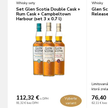
Whisky sety
Whisky
Set Glen Scotia Double Cask +
Glen Sc
Rum Cask + Campbeltown
Release
Harbour (set 3 x 0.7 l)
Limitovaná 
ktorá zrel
a červenom
112,32
€
76,40
Vyberte
s DPH
variant
91,32 €
bez DPH
62,11 €
bez