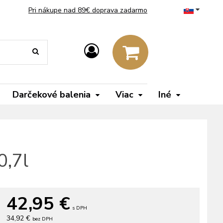
Pri nákupe nad 89€ doprava zadarmo
Darčekové balenia
Viac
Iné
0,7l
42,95
€
s DPH
34,92 €
bez DPH