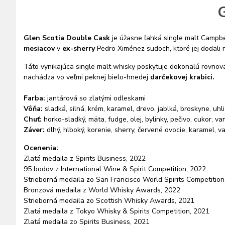
G
Glen Scotia Double Cask
je úžasne ľahká single malt Campbe
mesiacov
v
ex-sherry
Pedro Ximénez sudoch, ktoré jej dodali 
Táto vynikajúca single malt whisky poskytuje dokonalú rovno
nachádza vo veľmi peknej bielo-hnedej
darčekovej krabici.
Farba:
jantárová so zlatými odleskami
Vôňa:
sladká, silná, krém, karamel, drevo, jablká, broskyne, uhl
Chuť:
horko-sladký, mäta, fudge, olej, bylinky, pečivo, cukor, va
Záver:
dlhý, hlboký, korenie, sherry, červené ovocie, karamel, v
Ocenenia:
Zlatá medaila z Spirits Business, 2022
95 bodov z International Wine & Spirit Competition, 2022
Strieborná medaila zo San Francisco World Spirits Competition
Bronzová medaila z World Whisky Awards, 2022
Strieborná medaila zo Scottish Whisky Awards, 2021
Zlatá medaila z Tokyo Whisky & Spirits Competition, 2021
Zlatá medaila zo Spirits Business, 2021