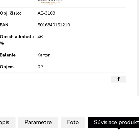
Obj. čislo:
AE-3108
EAN:
5016840151210
Obsah alkoholu
46
%
Balenie
Kartón
Objem
0.7
opis
Parametre
Foto
Súvisiace produk