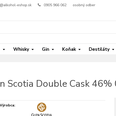
o@alkohol-eshop.sk
0905 966 062
osobný odber
m
Whisky
Gin
Koňak
Destiláty
n Scotia Double Cask 46% 
Výrobca: