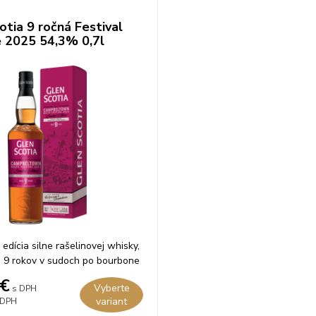
otia 9 ročná Festival
 2025 54,3% 0,7l
edícia silne rašelinovej whisky,
a 9 rokov v sudoch po bourbone
 víne.
€
Vyberte
s DPH
variant
 DPH