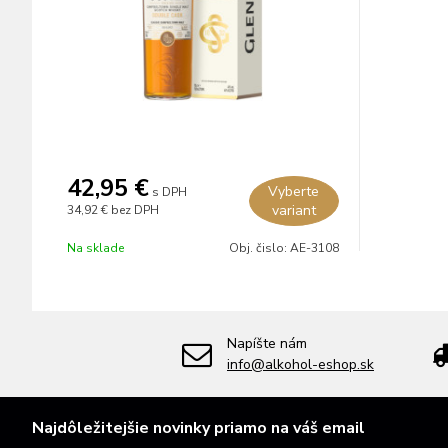
42,95 €
Vyberte
s DPH
variant
34,92 €
bez DPH
Na sklade
Obj. čislo:
AE-3108
Napíšte nám
info@alkohol-eshop.sk
Najdôležitejšie novinky priamo na váš email