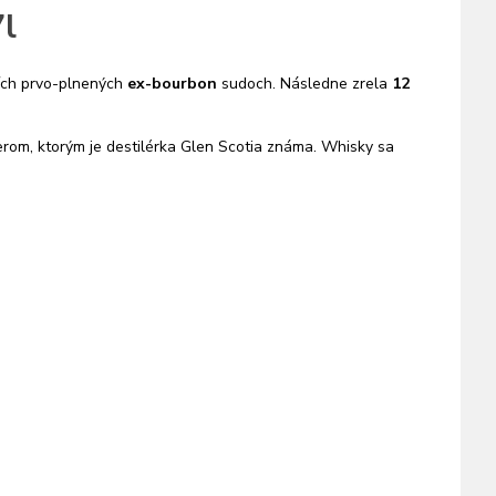
7l
ších prvo-plnených
ex-bourbon
sudoch. Následne zrela
12
rom, ktorým je destilérka Glen Scotia známa. Whisky sa