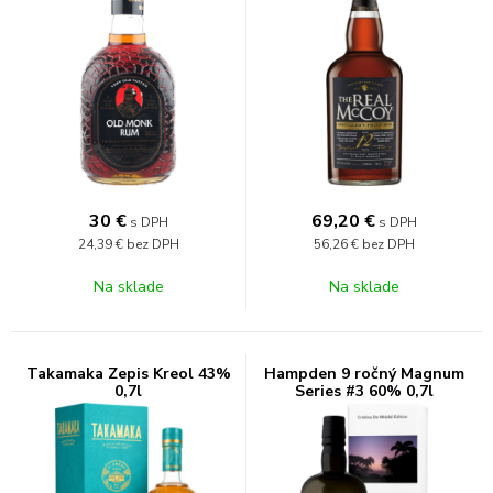
30
€
69,20
€
s DPH
s DPH
24,39 €
bez DPH
56,26 €
bez DPH
Na sklade
Na sklade
Takamaka Zepis Kreol 43%
Hampden 9 ročný Magnum
0,7l
Series #3 60% 0,7l