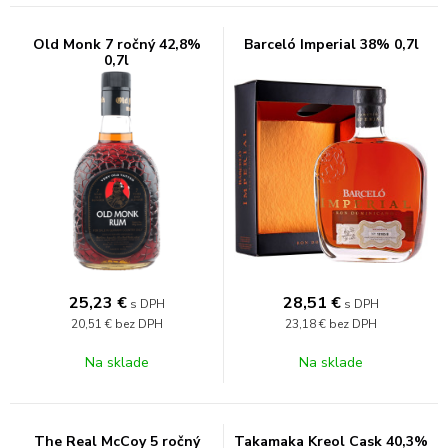
Old Monk 7 ročný 42,8%
Barceló Imperial 38% 0,7l
0,7l
25,23
€
28,51
€
s DPH
s DPH
20,51 €
bez DPH
23,18 €
bez DPH
Na sklade
Na sklade
The Real McCoy 5 ročný
Takamaka Kreol Cask 40,3%