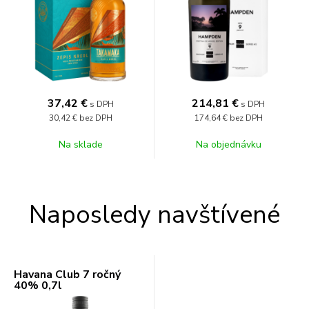
37,42
€
214,81
€
s DPH
s DPH
30,42 €
bez DPH
174,64 €
bez DPH
Na sklade
Na objednávku
Naposledy navštívené
Havana Club 7 ročný
40% 0,7l