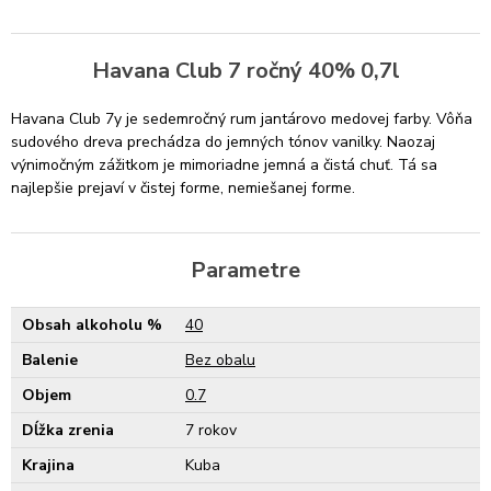
Havana Club 7 ročný 40% 0,7l
Havana Club 7y je sedemročný rum jantárovo medovej farby. Vôňa
sudového dreva prechádza do jemných tónov vanilky. Naozaj
výnimočným zážitkom je mimoriadne jemná a čistá chuť. Tá sa
najlepšie prejaví v čistej forme, nemiešanej forme.
Parametre
Obsah alkoholu %
40
Balenie
Bez obalu
Objem
0.7
Dĺžka zrenia
7 rokov
Krajina
Kuba