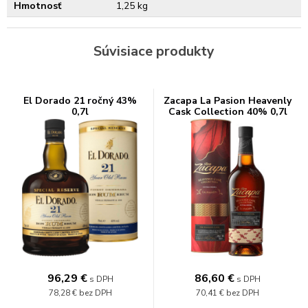
Hmotnosť
1,25 kg
Súvisiace produkty
El Dorado 21 ročný 43%
Zacapa La Pasion Heavenly
0,7l
Cask Collection 40% 0,7l
96,29
€
86,60
€
s DPH
s DPH
78,28 €
bez DPH
70,41 €
bez DPH