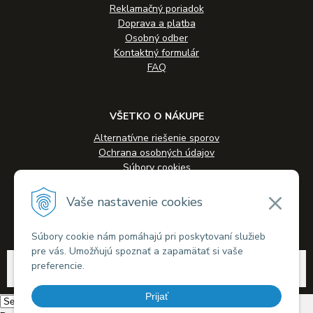
Reklamačný poriadok
Doprava a platba
Osobný odber
Kontaktný formulár
FAQ
VŠETKO O NÁKUPE
Alternatívne riešenie sporov
Ochrana osobných údajov
Súbory cookies
Novinky
Veľkoobchodná spolupráca
Vaše nastavenie cookies
Kontakty
Súbory cookie nám pomáhajú pri poskytovaní služieb
pre vás. Umožňujú spoznať a zapamätať si vaše
© 2026 Alkohol-eshop.sk •
tvorba eshopu cez UNIobchod
,
webhosting
spoločnosti
preferencie.
WEBYGROUP
Prijať