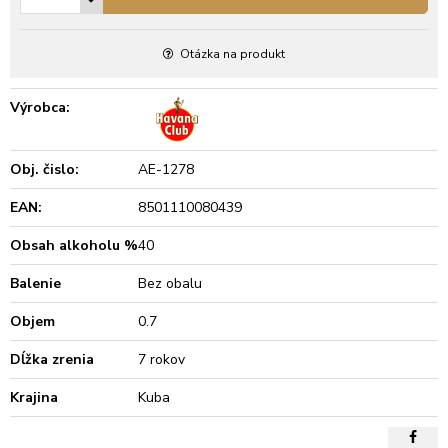
Otázka na produkt
Výrobca:
Obj. čislo:
AE-1278
EAN:
8501110080439
Obsah alkoholu %
40
Balenie
Bez obalu
Objem
0.7
Dĺžka zrenia
7 rokov
Krajina
Kuba