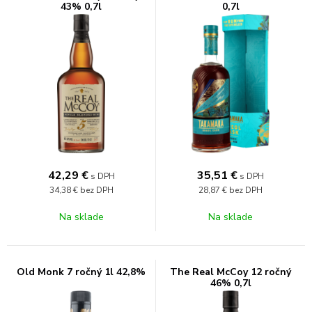
43% 0,7l
0,7l
42,29
€
35,51
€
s DPH
s DPH
34,38 €
bez DPH
28,87 €
bez DPH
Na sklade
Na sklade
Old Monk 7 ročný 1l 42,8%
The Real McCoy 12 ročný
46% 0,7l