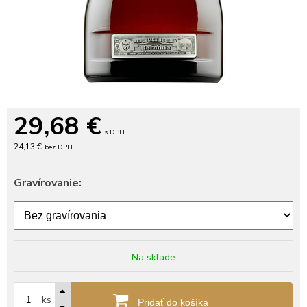
29,68
€
s DPH
24,13 €
bez DPH
Gravírovanie:
Na sklade
ks
Pridať do košíka