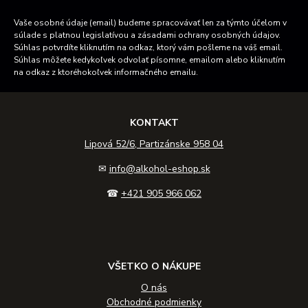
Vaše osobné údaje (email) budeme spracovávať len za týmto účelom v
súlade s platnou legislatívou a zásadami ochrany osobných údajov.
Súhlas potvrdíte kliknutím na odkaz, ktorý vám pošleme na váš email.
Súhlas môžete kedykoľvek odvolať písomne, emailom alebo kliknutím
na odkaz z ktoréhokoľvek informačného emailu.
KONTAKT
Lipová 52/6, Partizánske 958 04
✉
info@alkohol-eshop.sk
☎
+421 905 966 062
VŠETKO O NÁKUPE
O nás
Obchodné podmienky