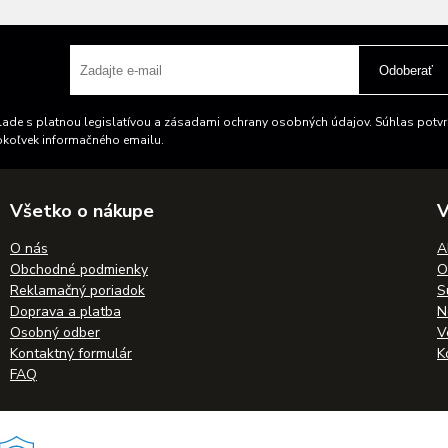
Odoberať
ade s platnou legislatívou a zásadami ochrany osobných údajov. Súhlas potvrd
okoľvek informačného emailu.
Všetko o nákupe
V
O nás
A
Obchodné podmienky
O
Reklamačný poriadok
S
Doprava a platba
N
Osobný odber
V
Kontaktný formulár
K
FAQ