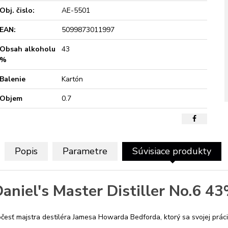
Obj. čislo:
AE-5501
EAN:
5099873011997
Obsah alkoholu
43
%
Balenie
Kartón
Objem
0.7
Popis
Parametre
Súvisiace produkty
Daniel's Master Distiller No.6 43
očesť majstra destiléra Jamesa Howarda Bedforda, ktorý sa svojej prá