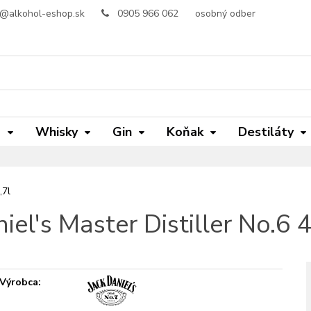
o@alkohol-eshop.sk
0905 966 062
osobný odber
m
Whisky
Gin
Koňak
Destiláty
,7l
iel's Master Distiller No.6
Výrobca: