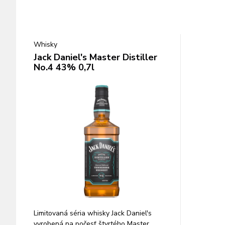
Whisky
Jack Daniel's Master Distiller
No.4 43% 0,7l
Limitovaná séria whisky Jack Daniel's
vyrobená na počesť štvrtého Master