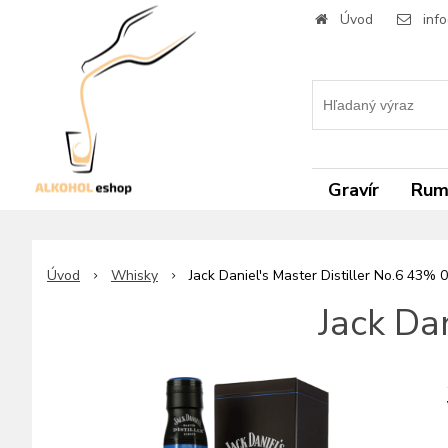
Úvod
inf
Gravír
Ru
Úvod
Whisky
Jack Daniel's Master Distiller No.6 43% 0
Jack Dan