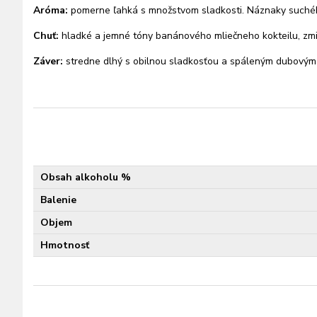
Aróma:
pomerne ľahká s množstvom sladkosti. Náznaky suchého
Chuť:
hladké a jemné tóny banánového mliečneho kokteilu, zm
Záver:
stredne dlhý s obilnou sladkosťou a spáleným dubovým
Obsah alkoholu %
Balenie
Objem
Hmotnosť