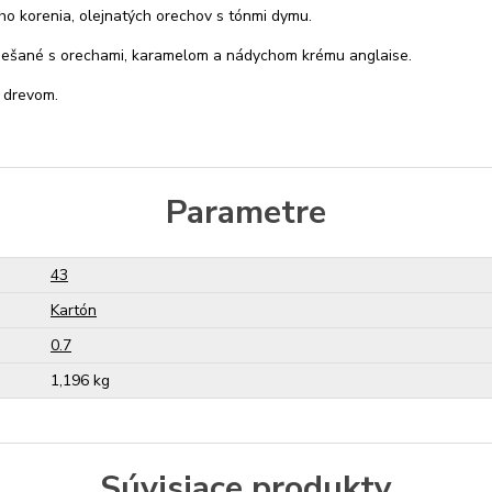
 korenia, olejnatých orechov s tónmi dymu.
iešané s orechami, karamelom a nádychom krému anglaise.
 drevom.
Parametre
43
Kartón
0.7
1,196 kg
Súvisiace produkty