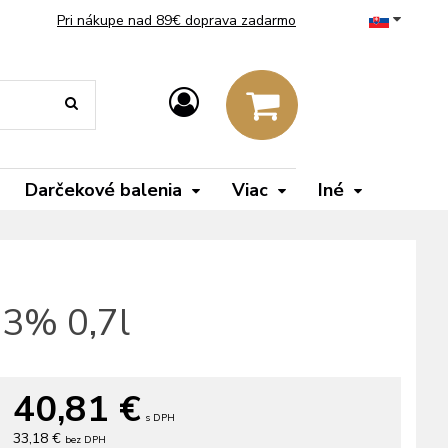
Pri nákupe nad 89€ doprava zadarmo
Darčekové balenia
Viac
Iné
 43% 0,7l
40,81
€
s DPH
33,18 €
bez DPH