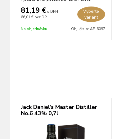
Distillera.
81,19
€
Vyberte
s DPH
variant
66,01 €
bez DPH
Na objednávku
Obj. čislo:
AE-6097
Jack Daniel's Master Distiller
No.6 43% 0,7l