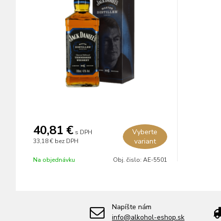
40,81 €
Vyberte
s DPH
variant
33,18 €
bez DPH
Na objednávku
Obj. čislo:
AE-5501
Napíšte nám
info@alkohol-eshop.sk