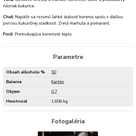
náznak kukurice.
Chuť:
Najskôr sa rozvinú ľahké dubové korenia spolu s ďalšou
porciou kukuričnej sladkosti. Zrelá marhuľa a pomaranč.
Finiš
: Pretrvávajúce korenisté teplo.
Parametre
Obsah alkoholu %
50
Balenie
Kartón
Objem
0.7
Hmotnosť
1,606 kg
Fotogaléria