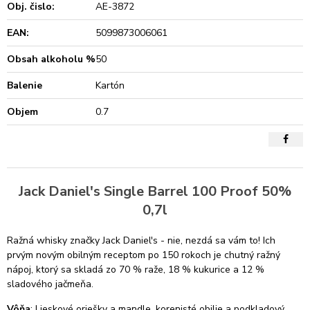
Obj. čislo:
AE-3872
EAN:
5099873006061
Obsah alkoholu %
50
Balenie
Kartón
Objem
0.7
Jack Daniel's Single Barrel 100 Proof 50%
0,7l
Ražná whisky značky Jack Daniel's - nie, nezdá sa vám to! Ich
prvým novým obilným receptom po 150 rokoch je chutný ražný
nápoj, ktorý sa skladá zo 70 % raže, 18 % kukurice a 12 %
sladového jačmeňa.
Vôňa
: Lieskové oriešky a mandle, korenisté obilie a podkladový