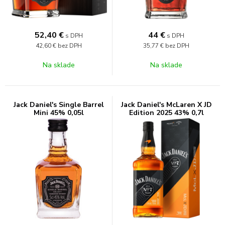
52,40
€
44
€
s DPH
s DPH
42,60 €
bez DPH
35,77 €
bez DPH
Na sklade
Na sklade
Jack Daniel's Single Barrel
Jack Daniel's McLaren X JD
Mini 45% 0,05l
Edition 2025 43% 0,7l