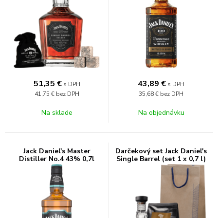
51,35
€
43,89
€
s DPH
s DPH
41,75 €
bez DPH
35,68 €
bez DPH
Na sklade
Na objednávku
Jack Daniel's Master
Darčekový set Jack Daniel's
Distiller No.4 43% 0,7l
Single Barrel (set 1 x 0,7 l)