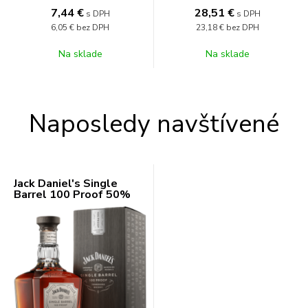
7,44
€
28,51
€
s DPH
s DPH
6,05 €
bez DPH
23,18 €
bez DPH
Na sklade
Na sklade
Naposledy navštívené
Jack Daniel's Single
Barrel 100 Proof 50%
0,7l