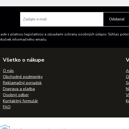
Odoberať
ade s platnou legislatívou a zásadami ochrany osobných údajov. Súhlas potvrd
okoľvek informačného emailu.
Všetko o nákupe
V
O nás
A
Obchodné podmienky
O
Reklamačný poriadok
S
Doprava a platba
N
Osobný odber
V
Kontaktný formulár
K
FAQ