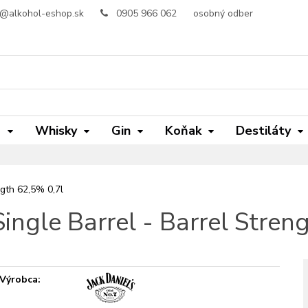
o@alkohol-eshop.sk
0905 966 062
osobný odber
m
Whisky
Gin
Koňak
Destiláty
ngth 62,5% 0,7l
Single Barrel - Barrel Stre
Výrobca: