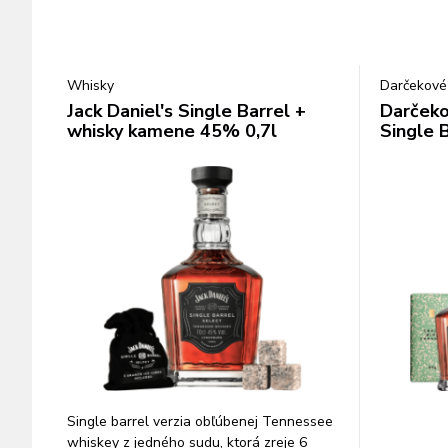
Whisky
Darčekové
Jack Daniel's Single Barrel +
Darčeko
whisky kamene 45% 0,7l
Single B
Single barrel verzia obľúbenej Tennessee
whiskey z jedného sudu, ktorá zreje 6