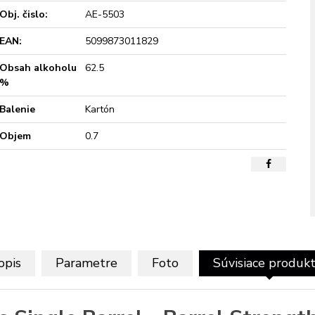
Obj. čislo:
AE-5503
EAN:
5099873011829
Obsah alkoholu
62.5
%
Balenie
Kartón
Objem
0.7
opis
Parametre
Foto
Súvisiace produk