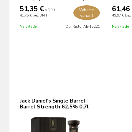
rokov v amerických dubových sudoch.
51,35
€
61,46
Vyberte
s DPH
variant
41,75 €
bez DPH
49,97 €
bez
Na sklade
Obj. čislo:
AE-15221
Na sklade
Jack Daniel's Single Barrel -
Barrel Strength 62,5% 0,7l