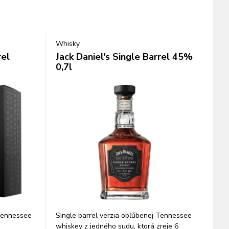
Whisky
rel
Jack Daniel's Single Barrel 45%
0,7l
 Tennessee
Single barrel verzia obľúbenej Tennessee
whiskey z jedného sudu, ktorá zreje 6