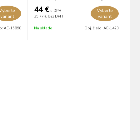
rokov v amerických dubových sudoch.
44
€
Vyberte
Vyberte
s DPH
variant
variant
35,77 €
bez DPH
lo:
AE-15898
Na sklade
Obj. čislo:
AE-1423