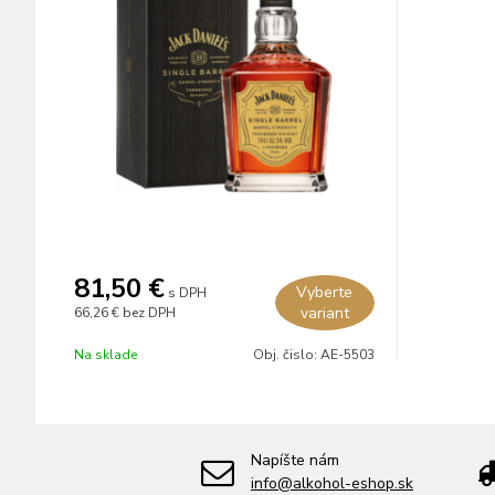
81,50 €
Vyberte
s DPH
variant
66,26 €
bez DPH
Na sklade
Obj. čislo:
AE-5503
Napíšte nám
info@alkohol-eshop.sk