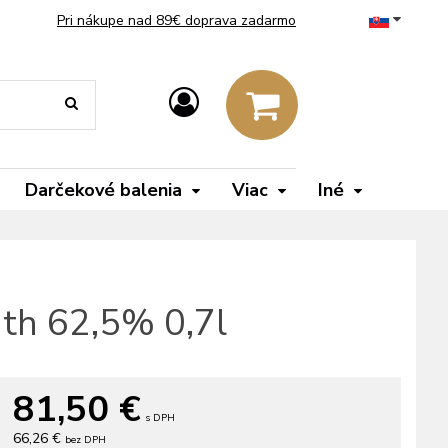
Pri nákupe nad 89€ doprava zadarmo
Darčekové balenia
Viac
Iné
ngth 62,5% 0,7l
81,50
€
s DPH
66,26 €
bez DPH