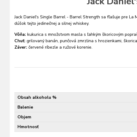
Jack Daniel
Jack Daniel's Single Barrel - Barrel Strength sa fľašuje pre L
dúšok tejto jedinečnej a silnej whiskey.
Vôňa:
kukurica s množstvom masla s ľahkým škoricovým popr
Chuť:
grilovaný banán, punčová zmrzlina s hrozienkami, škorica
Záver:
červené ríbezle a ružové korenie.
Obsah alkoholu %
Balenie
Objem
Hmotnosť