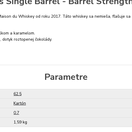
's Single Barrel - Barrel Strengt
a Maison du Whiskey od roku 2017. Táto whiskey sa nemieša, fľašuje sa
aškom a karamelom.
, dotyk roztopenej čokolády.
Parametre
62.5
Kartón
0.7
1,59 kg