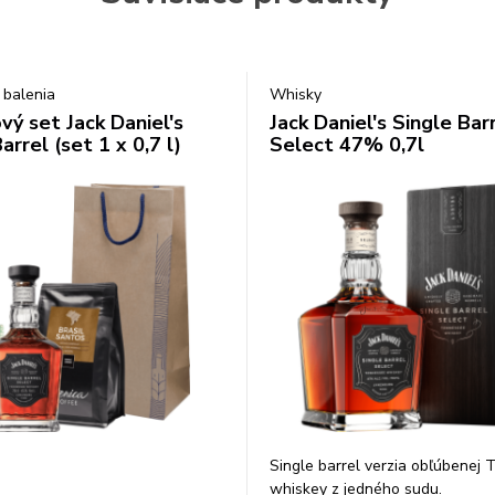
 balenia
Whisky
vý set Jack Daniel's
Jack Daniel's Single Bar
arrel (set 1 x 0,7 l)
Select 47% 0,7l
Single barrel verzia obľúbenej
whiskey z jedného sudu.