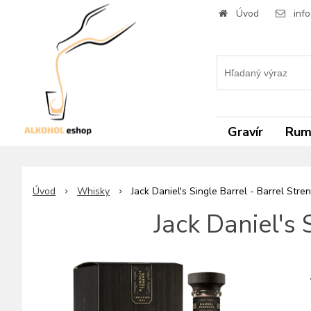
Úvod
inf
Gravír
Ru
Úvod
Whisky
Jack Daniel's Single Barrel - Barrel Stre
Jack Daniel's 