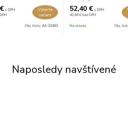
€
52,40
€
Vyberte
s DPH
s DPH
variant
 DPH
42,60 €
bez DPH
Obj. čislo:
AE-20483
Na sklade
Obj. čis
Naposledy navštívené