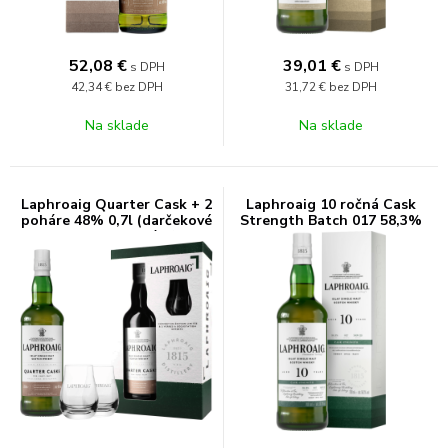
52,08
€
39,01
€
s DPH
s DPH
42,34 €
bez DPH
31,72 €
bez DPH
Na sklade
Na sklade
Laphroaig Quarter Cask + 2
Laphroaig 10 ročná Cask
poháre 48% 0,7l (darčekové
Strength Batch 017 58,3%
balenie 2 poháre)
0,7l