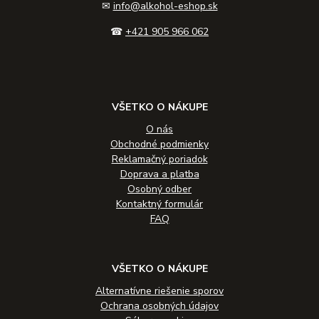
✉
info@alkohol-eshop.sk
☎
+421 905 966 062
VŠETKO O NÁKUPE
O nás
Obchodné podmienky
Reklamačný poriadok
Doprava a platba
Osobný odber
Kontaktný formulár
FAQ
VŠETKO O NÁKUPE
Alternatívne riešenie sporov
Ochrana osobných údajov