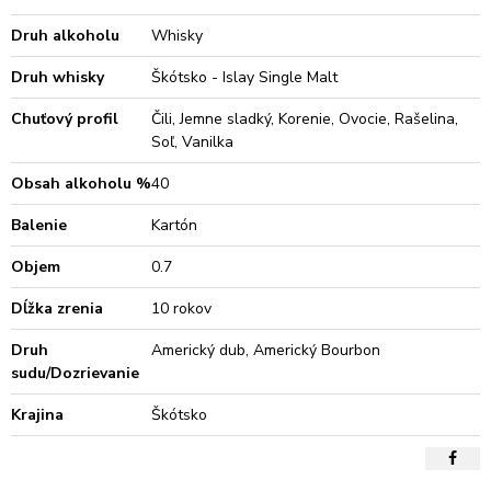
Druh alkoholu
Whisky
Druh whisky
Škótsko - Islay Single Malt
Chuťový profil
Čili, Jemne sladký, Korenie, Ovocie, Rašelina,
Soľ, Vanilka
Obsah alkoholu %
40
Balenie
Kartón
Objem
0.7
Dĺžka zrenia
10 rokov
Druh
Americký dub, Americký Bourbon
sudu/Dozrievanie
Krajina
Škótsko