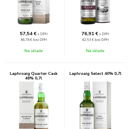
57,54
€
76,91
€
s DPH
s DPH
46,78 €
bez DPH
62,53 €
bez DPH
Na sklade
Na sklade
Laphroaig Quarter Cask
Laphroaig Select 40% 0,7l
48% 0,7l