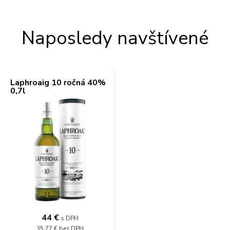
Naposledy navštívené
Laphroaig 10 ročná 40%
0,7l
44 €
s DPH
35,77 €
bez DPH