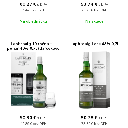
60,27
€
93,74
€
s DPH
s DPH
49 €
bez DPH
76,21 €
bez DPH
Na objednávku
Na sklade
Laphroaig 10 ročná + 1
Laphroaig Lore 48% 0,7l
pohár 40% 0,7l (darčekové
balenie 1 pohár)
50,30
€
90,78
€
s DPH
s DPH
40,89 €
bez DPH
73,80 €
bez DPH