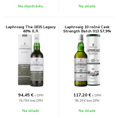
Na objednávku
Na sklade
Laphroaig The 1815 Legacy
Laphroaig 10 ročná Cask
48% 0,7l
Strength Batch 013 57,9%
0,7l
94,45
€
117,20
€
s DPH
s DPH
76,79 €
bez DPH
95,28 €
bez DPH
Na sklade
Na sklade