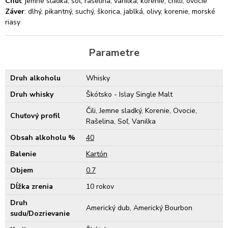
Chuť
: jemne sladká, soľ, rašelina, vanilka, korenie, chilli, ovocie
Záver
: dlhý, pikantný, suchý, škorica, jablká, olivy, korenie, morské
riasy
Parametre
Druh alkoholu
Whisky
Druh whisky
Škótsko - Islay Single Malt
Čili, Jemne sladký, Korenie, Ovocie,
Chuťový profil
Rašelina, Soľ, Vanilka
Obsah alkoholu %
40
Balenie
Kartón
Objem
0.7
Dĺžka zrenia
10 rokov
Druh
Americký dub, Americký Bourbon
sudu/Dozrievanie