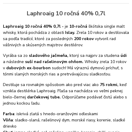
Laphroaig 10 ročná 40% 0,7l
Laphroaig 10 ročná 40% 0,7l -
je
10-ročná
škótska single malt
whisky, ktorá pochádza z oblasti
Islay.
Zrela 10 rokov a destilovala
sa podľa tradícií, ktoré za posledných
200 rokov
vytvoril rad
vášnivých a skúsených majstrov destilérov.
Vyrába sa zo
sladového jačmeňa,
ktorý sa najprv za studena
údi
a následne
suší nad rašelinovým ohňom.
Whisky zrela 10 rokov
v
dubových ex-bourbon
sudoch!
Má výraznú dymovú príchuť, s
tónmi slaných morských rias a pretrvávajúcou sladkosťou.
Destiluje sa rovnakým spôsobom ako pred viac ako
75 rokmi,
keď
vznikla destilérka Laphroaig. Fľaša sa nachádza vo veľmi peknej
bielo-čiernej
darčekovej tube.
Odporúčame podávať čistú alebo s
jednou kockou ľadu.
Farba
: iskrivá zlatá s hnedo-oranžovými odleskami
Vôňa
: sladko-slaná, rašelinový dym, morské riasy, korenie, sladké
drievko