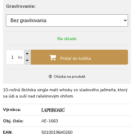
Gravírovanie:
Na sklade
ks
Pridať do košíka
Otázka na produkt
10-ročná škótska single malt whisky zo sladového jačmeňa, ktorý
sa údi a suší nad rašelinovým ohňom.
Výrobca:
Obj. čislo:
AE-1663
EAN:
5010019640260