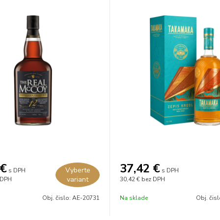
€
37,42
€
Vyberte
s DPH
s DPH
variant
 DPH
30,42 €
bez DPH
Obj. čislo:
AE-20731
Na sklade
Obj. čis