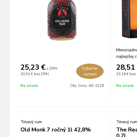
Mimoriadn
najlepšej c
rokov v a
25,23
€
28,51
Vyberte
s DPH
bourbone.
variant
20,51 €
bez DPH
23,18 €
bez
Na sklade
Obj. čislo:
AE-2129
Na sklade
Tmavý rum
Tmavý ru
Old Monk 7 ročný 1l 42,8%
The Rea
0,7l