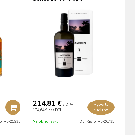
214,81
€
Vyberte
s DPH
variant
174,64 €
bez DPH
lo:
AE-21935
Na objednávku
Obj. čislo:
AE-20733