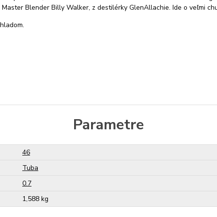
 Master Blender Billy Walker, z destilérky GlenAllachie. Ide o veľmi c
 chladom.
Parametre
46
Tuba
0.7
1,588 kg