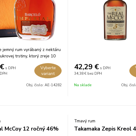
e jemný rum vyrábaný z nektáru
ukrovej trstiny, ktorý zreje 10
merických dubových sudoch po
€
42,29
€
Vyberte
s DPH
s DPH
variant
 DPH
34,38 €
bez DPH
Obj. čislo:
AE-14282
Na sklade
Obj. čis
m
Tmavý rum
l McCoy 12 ročný 46%
Takamaka Zepis Kreol 