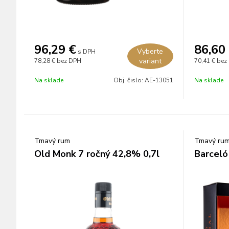
96,29
€
86,60
Vyberte
s DPH
variant
78,28 €
bez DPH
70,41 €
bez
Na sklade
Obj. čislo:
AE-13051
Na sklade
Tmavý rum
Tmavý ru
Old Monk 7 ročný 42,8% 0,7l
Barceló