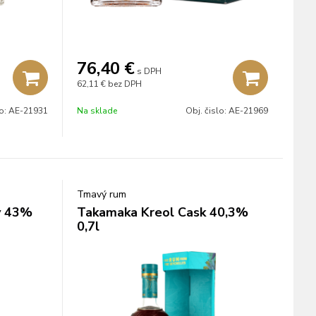
76,40
€
s DPH
62,11 €
bez DPH
lo:
AE-21931
Na sklade
Obj. čislo:
AE-21969
Tmavý rum
ý 43%
Takamaka Kreol Cask 40,3%
0,7l