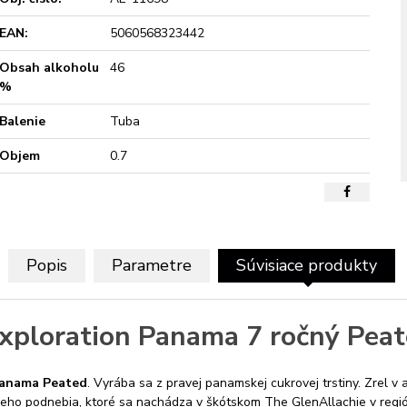
EAN:
5060568323442
Obsah alkoholu
46
%
Balenie
Tuba
Objem
0.7
Popis
Parametre
Súvisiace produkty
xploration Panama 7 ročný Pea
Panama Peated
. Vyrába sa z pravej panamskej cukrovej trstiny. Zre
eho podnebia, ktoré sa nachádza v škótskom The GlenAllachie v regió