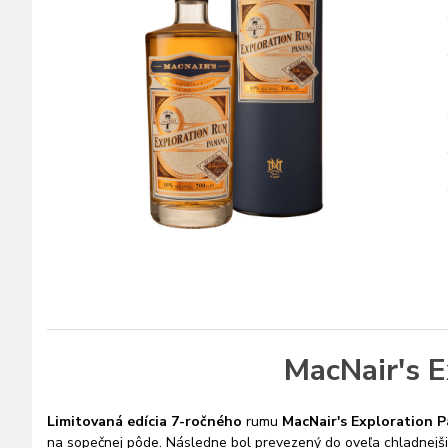
MacNair's E
Limitovaná edícia 7-ročného
rumu
MacNair's Exploration 
na sopečnej pôde. Následne bol prevezený do oveľa chladnejši