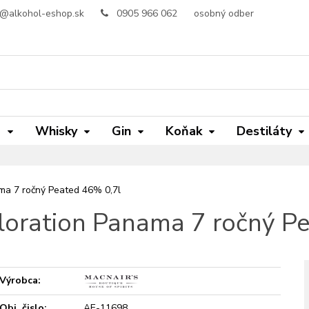
o@alkohol-eshop.sk
0905 966 062
osobný odber
m
Whisky
Gin
Koňak
Destiláty
ma 7 ročný Peated 46% 0,7l
loration Panama 7 ročný P
Výrobca:
Obj. čislo:
AE-11698