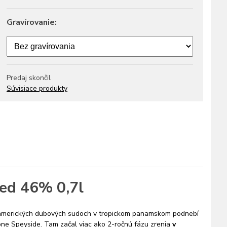
Gravírovanie:
Predaj skončil
Súvisiace produkty
ted 46% 0,7l
l v amerických dubových sudoch v tropickom panamskom podnebí
ne Speyside. Tam začal viac ako 2-ročnú fázu zrenia
v