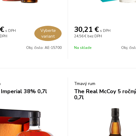
€
30,21
€
Vyberte
s DPH
s DPH
variant
 DPH
24,56 €
bez DPH
Obj. čislo:
AE-15700
Na sklade
Obj. čis
m
Tmavý rum
 Imperial 38% 0,7l
The Real McCoy 5 ročn
0,7l