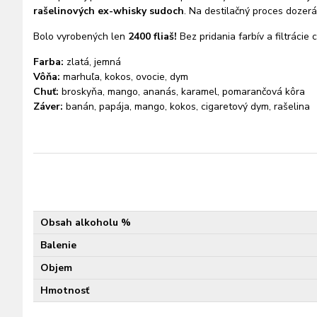
rašelinových ex-whisky sudoch
. Na destilačný proces dozerá
Bolo vyrobených len
2400 fliaš!
Bez pridania farbív a filtrácie
Farba:
zlatá, jemná
Vôňa:
marhuľa, kokos, ovocie, dym
Chuť:
broskyňa, mango, ananás, karamel, pomarančová kôra
Záver:
banán, papája, mango, kokos, cigaretový dym, rašelina
Obsah alkoholu %
Balenie
Objem
Hmotnosť