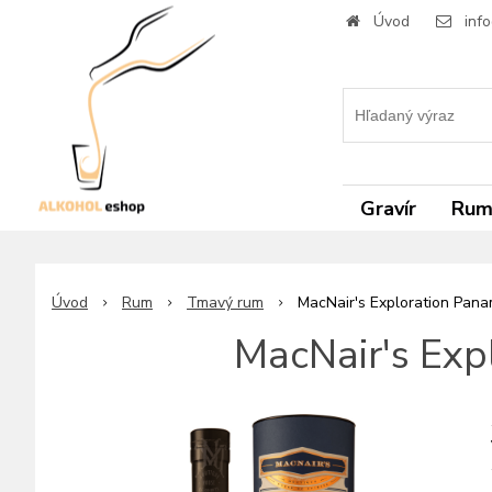
Úvod
inf
Gravír
Ru
Úvod
Rum
Tmavý rum
MacNair's Exploration Pana
MacNair's Exp