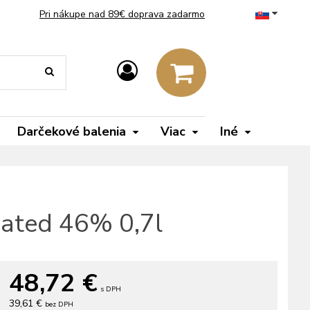
Pri nákupe nad 89€ doprava zadarmo
Darčekové balenia
Viac
Iné
eated 46% 0,7l
48,72
€
s DPH
39,61 €
bez DPH