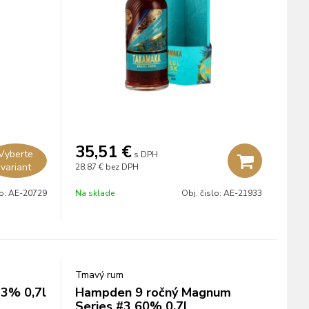
35,51
€
Vyberte
s DPH
variant
28,87 €
bez DPH
lo:
AE-20729
Na sklade
Obj. čislo:
AE-21933
Tmavý rum
43% 0,7l
Hampden 9 ročný Magnum
Series #3 60% 0,7l