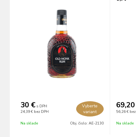
30
€
69,20
Vyberte
s DPH
variant
24,39 €
bez DPH
56,26 €
bez
Na sklade
Obj. čislo:
AE-2130
Na sklade