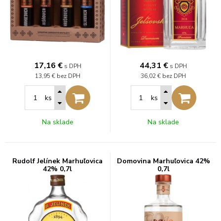
17,16
€
44,31
€
s DPH
s DPH
13,95 €
bez DPH
36,02 €
bez DPH
ks
ks
Na sklade
Na sklade
Rudolf Jelínek Marhuľovica
Domovina Marhuľovica 42%
42% 0,7l
0,7l