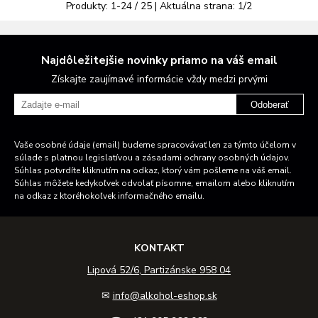
Produkty:
1
-
24
/
25
| Aktuálna strana:
1
/
2
Najdôležitejšie novinky priamo na váš email
Získajte zaujímavé informácie vždy medzi prvými
Odoberať
Vaše osobné údaje (email) budeme spracovávať len za týmto účelom v
súlade s platnou legislatívou a zásadami ochrany osobných údajov.
Súhlas potvrdíte kliknutím na odkaz, ktorý vám pošleme na váš email.
Súhlas môžete kedykoľvek odvolať písomne, emailom alebo kliknutím
na odkaz z ktoréhokoľvek informačného emailu.
KONTAKT
Lipová 52/6, Partizánske 958 04
✉
info@alkohol-eshop.sk