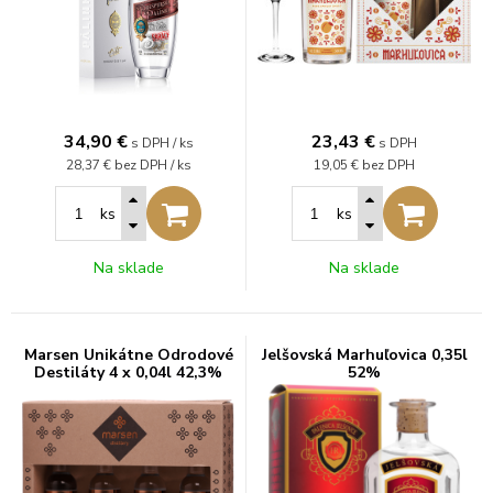
34,90
€
23,43
€
s DPH / ks
s DPH
28,37 €
bez DPH / ks
19,05 €
bez DPH
ks
ks
Na sklade
Na sklade
Marsen Unikátne Odrodové
Jelšovská Marhuľovica 0,35l
Destiláty 4 x 0,04l 42,3%
52%
0,16l