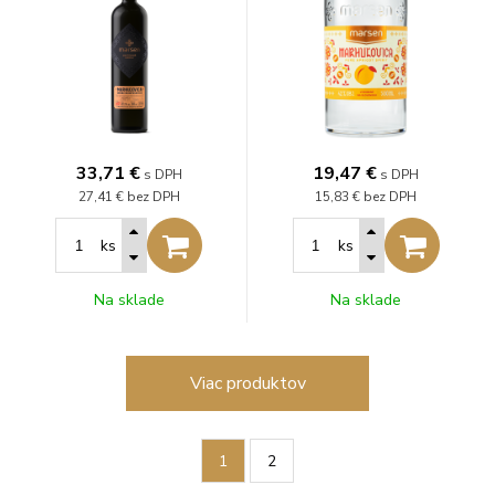
33,71
€
19,47
€
s DPH
s DPH
27,41 €
bez DPH
15,83 €
bez DPH
ks
ks
Na sklade
Na sklade
Viac produktov
1
2