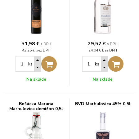
51,98
€
29,57
€
s DPH
s DPH
42,26 €
bez DPH
24,04 €
bez DPH
ks
ks
Na sklade
Na sklade
Bošácka Maruna
BVD Marhuľovica 45% 0,5l
Marhuľovica demižón 0,5l
45%