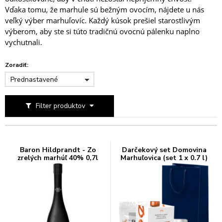
Vďaka tomu, že marhule sú bežným ovocím, nájdete u nás
veľký výber marhuľovíc. Každý kúsok prešiel starostlivým
výberom, aby ste si túto tradičnú ovocnú pálenku naplno
vychutnali.
Zoradiť:
Prednastavené
Filter produktov
Baron Hildprandt - Zo
Darčekový set Domovina
zrelých marhúľ 40% 0,7l
Marhuľovica (set 1 x 0.7 l)