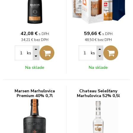
42,08
€
59,66
€
s DPH
s DPH
34,21 €
bez DPH
48,50 €
bez DPH
ks
ks
Na sklade
Na sklade
Marsen Marhuľovica
Chateau Selešťany
Premium 40% 0,7l
Marhuľovica 52% 0,5l