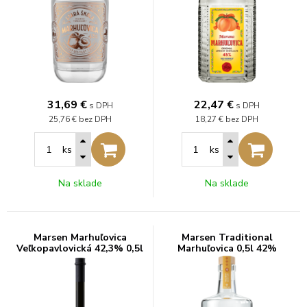
31,69
€
22,47
€
s DPH
s DPH
25,76 €
bez DPH
18,27 €
bez DPH
ks
ks
Na sklade
Na sklade
Marsen Marhuľovica
Marsen Traditional
Veľkopavlovická 42,3% 0,5l
Marhuľovica 0,5l 42%