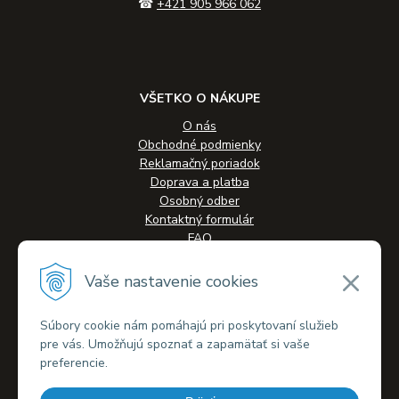
☎
+421 905 966 062
VŠETKO O NÁKUPE
O nás
Obchodné podmienky
Reklamačný poriadok
Doprava a platba
Osobný odber
Kontaktný formulár
FAQ
Vaše nastavenie cookies
VŠETKO O NÁKUPE
Súbory cookie nám pomáhajú pri poskytovaní služieb
Alternatívne riešenie sporov
pre vás. Umožňujú spoznať a zapamätať si vaše
Ochrana osobných údajov
preferencie.
Súbory cookies
Novinky