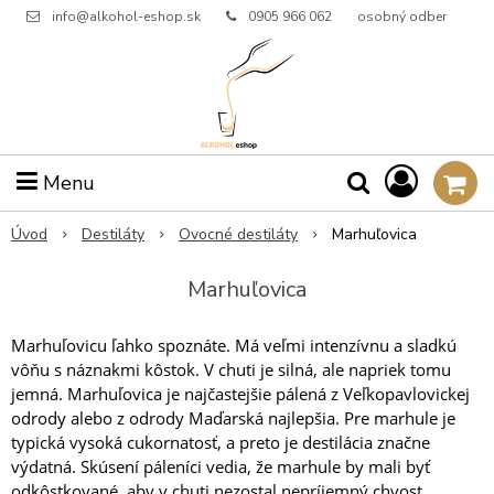
info@alkohol-eshop.sk
0905 966 062
osobný odber
Menu
Úvod
Destiláty
Ovocné destiláty
Marhuľovica
Marhuľovica
Marhuľovicu ľahko spoznáte. Má veľmi intenzívnu a sladkú
vôňu s náznakmi kôstok. V chuti je silná, ale napriek tomu
jemná. Marhuľovica je najčastejšie pálená z Veľkopavlovickej
odrody alebo z odrody Maďarská najlepšia. Pre marhule je
typická vysoká cukornatosť, a preto je destilácia značne
výdatná. Skúsení páleníci vedia, že marhule by mali byť
odkôstkované, aby v chuti nezostal nepríjemný chvost.