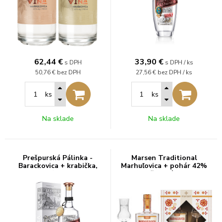
62,44
€
33,90
€
s DPH
s DPH / ks
50,76 €
bez DPH
27,56 €
bez DPH / ks
ks
ks
Na sklade
Na sklade
Prešpurská Pálinka -
Marsen Traditional
Barackovica + krabička,
Marhuľovica + pohár 42%
50%, 0.5 L
0,5l (darčekové balenie 1
pohár)