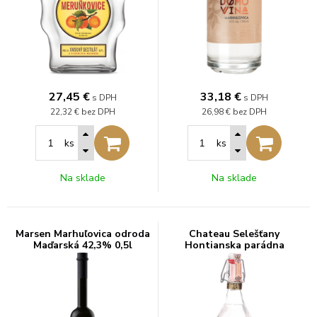
27,45
€
33,18
€
s DPH
s DPH
22,32 €
bez DPH
26,98 €
bez DPH
ks
ks
Na sklade
Na sklade
Marsen Marhuľovica odroda
Chateau Selešťany
Maďarská 42,3% 0,5l
Hontianska parádna
Marhuľovica 45% 0,5l