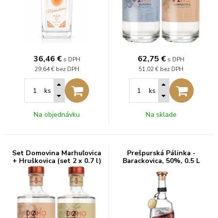
36,46
€
62,75
€
s DPH
s DPH
29,64 €
bez DPH
51,02 €
bez DPH
ks
ks
Na objednávku
Na sklade
Set Domovina Marhuľovica
Prešpurská Pálinka -
+ Hruškovica (set 2 x 0.7 l)
Barackovica, 50%, 0.5 L