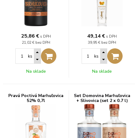
25,86
€
49,14
€
s DPH
s DPH
21,02 €
bez DPH
39,95 €
bez DPH
ks
ks
Na sklade
Na sklade
Pravá Poctivá Marhuľovica
Set Domovina Marhuľovica
52% 0,7l
+ Slivovica (set 2 x 0.7 l)