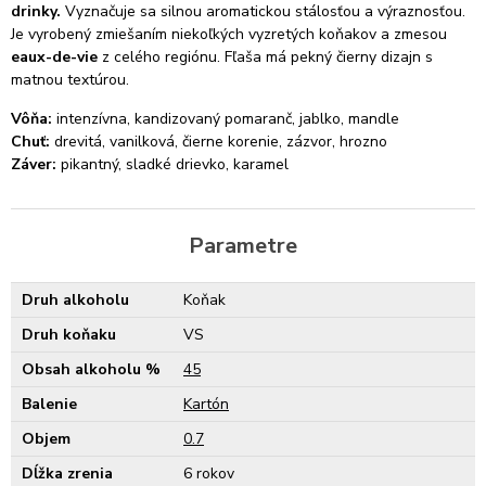
drinky.
Vyznačuje sa silnou aromatickou stálosťou a výraznosťou.
Je vyrobený zmiešaním niekoľkých vyzretých koňakov a zmesou
eaux-de-vie
z celého regiónu. Fľaša má pekný čierny dizajn s
matnou textúrou.
Vôňa:
intenzívna, kandizovaný pomaranč, jablko, mandle
Chuť:
drevitá, vanilková, čierne korenie, zázvor, hrozno
Záver:
pikantný, sladké drievko, karamel
Parametre
Druh alkoholu
Koňak
Druh koňaku
VS
Obsah alkoholu %
45
Balenie
Kartón
Objem
0.7
Dĺžka zrenia
6 rokov