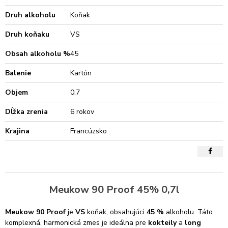
Druh alkoholu
Koňak
Druh koňaku
VS
Obsah alkoholu %
45
Balenie
Kartón
Objem
0.7
Dĺžka zrenia
6 rokov
Krajina
Francúzsko
Meukow 90 Proof 45% 0,7l
Meukow 90 Proof
je
VS
koňak, obsahujúci
45 %
alkoholu. Táto
komplexná, harmonická zmes je ideálna pre
kokteily
a
long