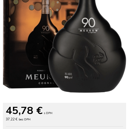
45,78
€
s DPH
37,22 €
bez DPH