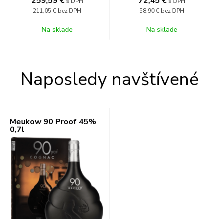
259,59
€
72,45
€
s DPH
s DPH
211,05 €
bez DPH
58,90 €
bez DPH
Na sklade
Na sklade
Naposledy navštívené
Meukow 90 Proof 45%
0,7l