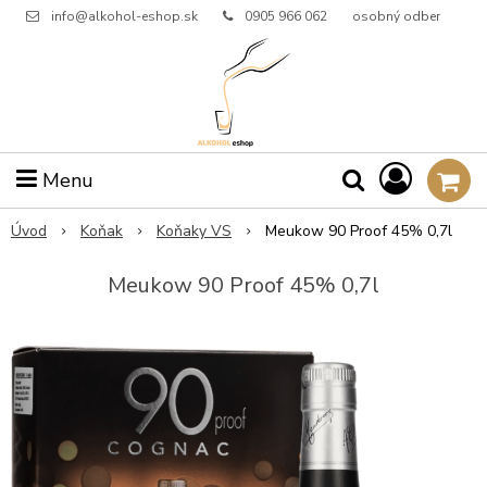
info@alkohol-eshop.sk
0905 966 062
osobný odber
Menu
Úvod
Koňak
Koňaky VS
Meukow 90 Proof 45% 0,7l
Meukow 90 Proof 45% 0,7l