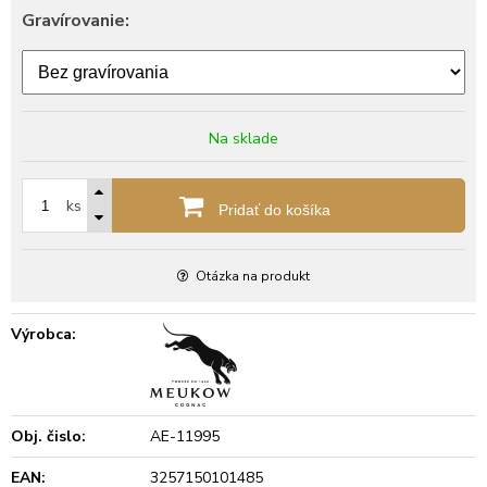
Gravírovanie:
Na sklade
ks
Pridať do košíka
Otázka na produkt
Výrobca:
Obj. čislo:
AE-11995
EAN:
3257150101485