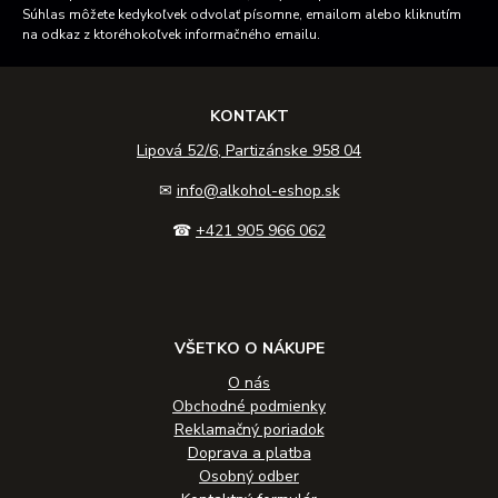
Súhlas môžete kedykoľvek odvolať písomne, emailom alebo kliknutím
na odkaz z ktoréhokoľvek informačného emailu.
KONTAKT
Lipová 52/6, Partizánske 958 04
✉
info@alkohol-eshop.sk
☎
+421 905 966 062
VŠETKO O NÁKUPE
O nás
Obchodné podmienky
Reklamačný poriadok
Doprava a platba
Osobný odber