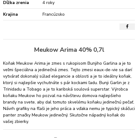
Dĺžka zrenia
4 roky
Krajina
Francúzsko
Meukow Arima 40% 0,7l
Koňak Meukow Arima je zmes s rukopisom Bunjiho Garlina a je to
veľmi špeciálna a jedinečná zmes. Tejto zmesi eaux-de-vie sa darí
vytvárať dokonalý súlad elegancie a oblosti a je to ideálny koňak,
ktorý si najlepšie vychutnáte s pár kockami ľadu. Bunji Garlin je z
Trinidadu a Tobago a je to karibská soulová superstar. Výrobca
koňaku Meukow ho pozval na návštevu domova najlepšieho
brandy na svete, aby dal tomuto skvelému koňaku jedinečnú pečať.
Návrh grafiky na fľaši je jeho práca a vďaka nemu je typický skáčuci
panter značky Meukow jedinečný. Skutočne nápadný koňak do
vašej zbierky.