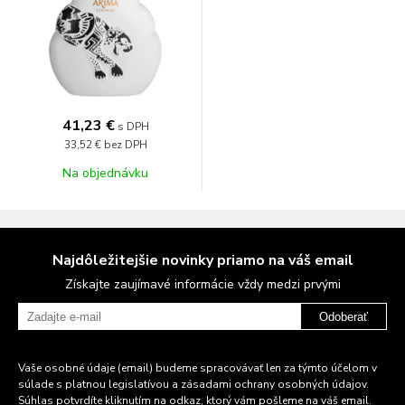
41,23 €
s DPH
33,52 €
bez DPH
Na objednávku
Najdôležitejšie novinky priamo na váš email
Získajte zaujímavé informácie vždy medzi prvými
Odoberať
Vaše osobné údaje (email) budeme spracovávať len za týmto účelom v
súlade s platnou legislatívou a zásadami ochrany osobných údajov.
Súhlas potvrdíte kliknutím na odkaz, ktorý vám pošleme na váš email.