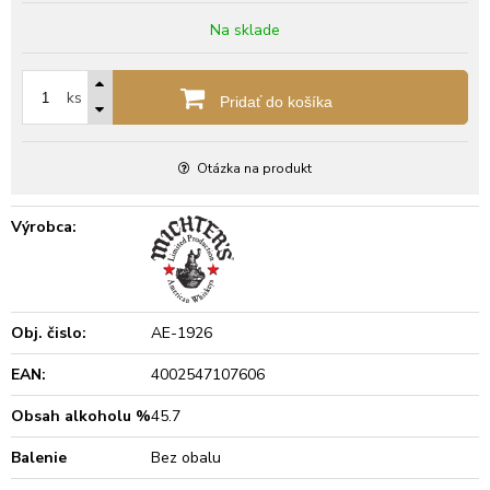
Na sklade
ks
Pridať do košíka
Otázka na produkt
Výrobca:
Obj. čislo:
AE-1926
EAN:
4002547107606
Obsah alkoholu %
45.7
Balenie
Bez obalu