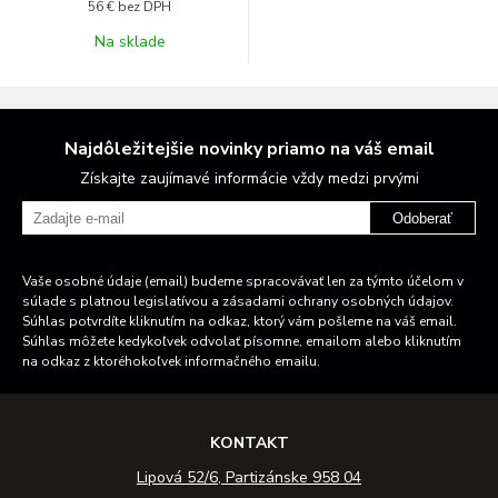
56 €
bez DPH
Na sklade
Najdôležitejšie novinky priamo na váš email
Získajte zaujímavé informácie vždy medzi prvými
Odoberať
Vaše osobné údaje (email) budeme spracovávať len za týmto účelom v
súlade s platnou legislatívou a zásadami ochrany osobných údajov.
Súhlas potvrdíte kliknutím na odkaz, ktorý vám pošleme na váš email.
Súhlas môžete kedykoľvek odvolať písomne, emailom alebo kliknutím
na odkaz z ktoréhokoľvek informačného emailu.
KONTAKT
Lipová 52/6, Partizánske 958 04