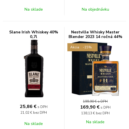
Na sklade
Na objednávku
Slane Irish Whiskey 40%
Nestville Whisky Master
0,7l
Blender 2023 14 ročná 44%
0,7L
Akcia
-15%
199,90 €
s DPH
25,86
€
169,90
€
s DPH
s DPH
21,02 €
bez DPH
138,13 €
bez DPH
Na sklade
Na sklade