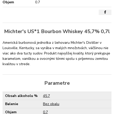
Objem
0.7
Michter's US*1 Bourbon Whiskey 45,7% 0,7l
Americká burbonová jednotka z liehovaru Michter's Distiller v
Louisville, Kentucky, sa vyrába v malých množstvách, väčšinou nie
viac ako dva tucty sudov. Produkt najvyššej kvality, ktorý prekypuje
karamelom, vanilkou a ovocnými tónmi spolu s príjemnou zemitou
kvalitou v strede.
Parametre
Obsah alkoholu %
45.7
Balenie
Bez obalu
Objem
0.7