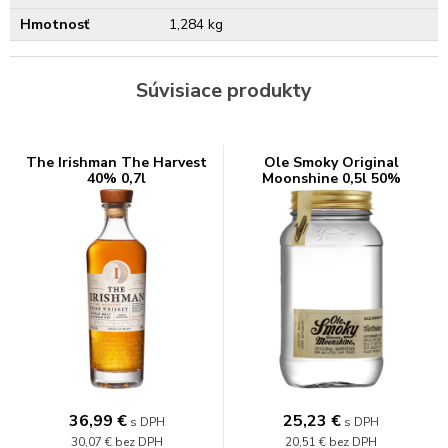
Hmotnosť
1,284 kg
Súvisiace produkty
The Irishman The Harvest
Ole Smoky Original
40% 0,7l
Moonshine 0,5l 50%
36,99
€
25,23
€
s DPH
s DPH
30,07 €
bez DPH
20,51 €
bez DPH