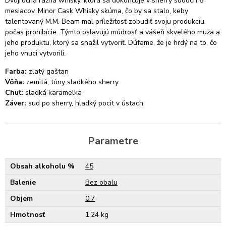
Dvojročná ražná whisky, ktorá sa dokončuje v sherry sudoch 6
mesiacov. Minor Cask Whisky skúma, čo by sa stalo, keby
talentovaný M.M. Beam mal príležitosť zobudiť svoju produkciu
počas prohibície. Týmto oslavujú múdrosť a vášeň skvelého muža a
jeho produktu, ktorý sa snažil vytvoriť. Dúfame, že je hrdý na to, čo
jeho vnuci vytvorili.
Farba:
zlatý gaštan
Vôňa:
zemitá, tóny sladkého sherry
Chuť:
sladká karamelka
Záver:
sud po sherry, hladký pocit v ústach
Parametre
Obsah alkoholu %
45
Balenie
Bez obalu
Objem
0.7
Hmotnosť
1,24 kg