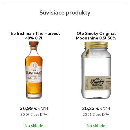
Súvisiace produkty
The Irishman The Harvest
Ole Smoky Original
40% 0,7l
Moonshine 0,5l 50%
36,99
€
25,23
€
s DPH
s DPH
30,07 €
bez DPH
20,51 €
bez DPH
Na sklade
Na sklade