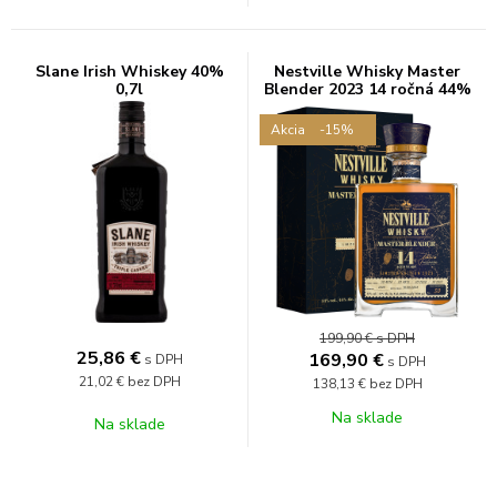
Slane Irish Whiskey 40%
Nestville Whisky Master
0,7l
Blender 2023 14 ročná 44%
0,7L
Akcia
-15%
199,90 €
s DPH
25,86
€
169,90
€
s DPH
s DPH
21,02 €
bez DPH
138,13 €
bez DPH
Na sklade
Na sklade