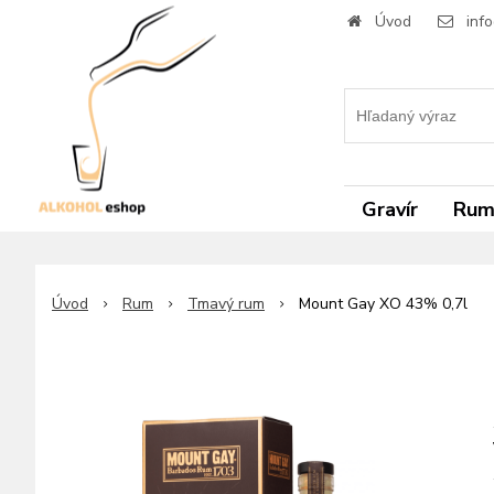
Úvod
inf
Gravír
Ru
Úvod
Rum
Tmavý rum
Mount Gay XO 43% 0,7l