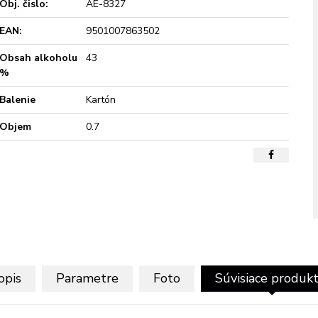
Obj. čislo:
AE-8327
EAN:
9501007863502
Obsah alkoholu
43
%
Balenie
Kartón
Objem
0.7
opis
Parametre
Foto
Súvisiace produk