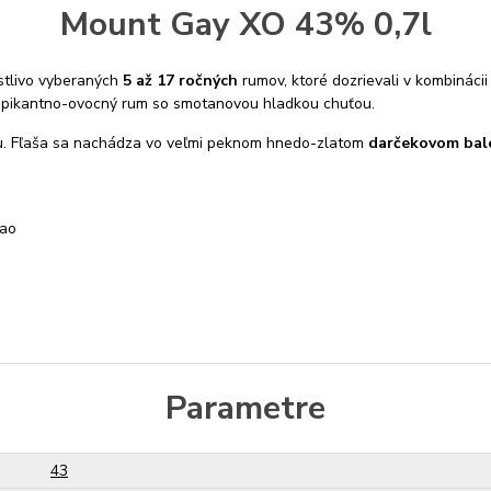
Mount Gay XO 43% 0,7l
ostlivo vyberaných
5 až 17 ročných
rumov, ktoré dozrievali v kombináci
 je pikantno-ovocný rum so smotanovou hladkou chuťou.
u. Fľaša sa nachádza vo veľmi peknom hnedo-zlatom
darčekovom bale
kao
Parametre
43