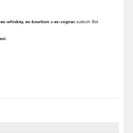
i
ex-whiskey, ex-bourbon
a
ex-cognac
sudoch. Bol
ní.