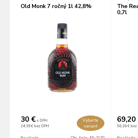
Old Monk 7 ročný 1l 42,8%
The Rea
0,7l
30
€
69,20
Vyberte
s DPH
variant
24,39 €
bez DPH
56,26 €
bez
Na sklade
Obj. čislo:
AE-2130
Na sklade