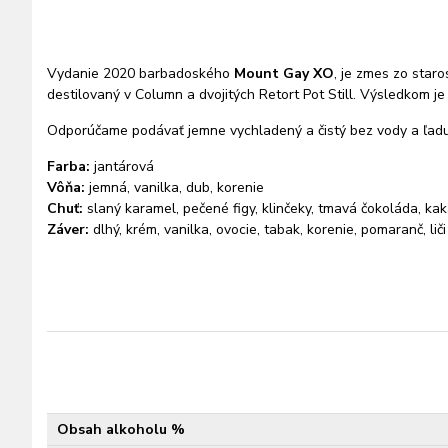
Vydanie 2020 barbadoského
Mount Gay XO
, je zmes zo star
destilovaný v Column a dvojitých Retort Pot Still. Výsledkom
Odporúčame podávať jemne vychladený a čistý bez vody a ľad
Farba:
jantárová
Vôňa:
jemná, vanilka, dub, korenie
Chuť:
slaný karamel, pečené figy, klinčeky, tmavá čokoláda, ka
Záver:
dlhý, krém, vanilka, ovocie, tabak, korenie, pomaranč, liči
Obsah alkoholu %