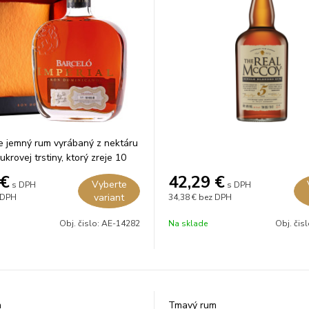
e jemný rum vyrábaný z nektáru
ukrovej trstiny, ktorý zreje 10
merických dubových sudoch po
€
42,29
€
Vyberte
s DPH
s DPH
variant
 DPH
34,38 €
bez DPH
Obj. čislo:
AE-14282
Na sklade
Obj. čis
m
Tmavý rum