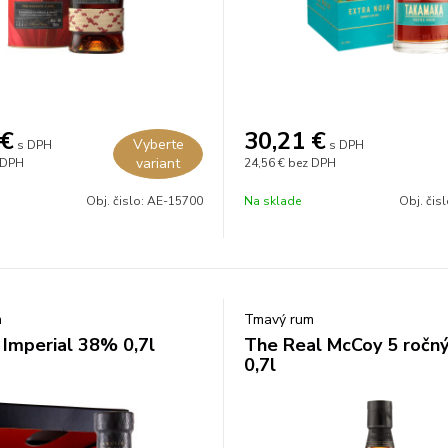
€
30,21
€
Vyberte
s DPH
s DPH
variant
 DPH
24,56 €
bez DPH
Obj. čislo:
AE-15700
Na sklade
Obj. čis
m
Tmavý rum
 Imperial 38% 0,7l
The Real McCoy 5 ročn
0,7l