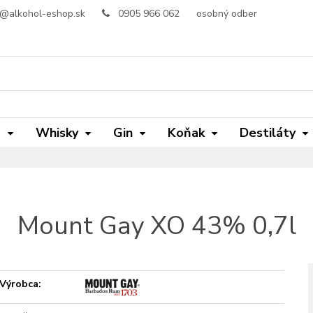
o@alkohol-eshop.sk
0905 966 062
osobný odber
m
Whisky
Gin
Koňak
Destiláty
Mount Gay XO 43% 0,7l
Výrobca: