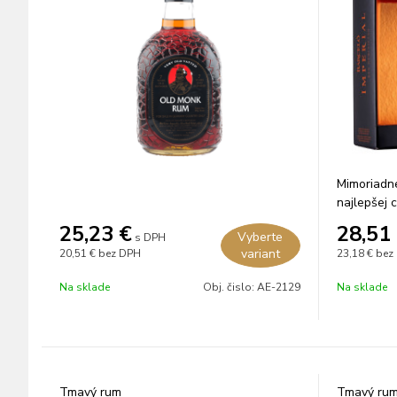
Mimoriadn
najlepšej c
rokov v a
25,23
€
28,51
Vyberte
s DPH
bourbone.
variant
20,51 €
bez DPH
23,18 €
bez
Na sklade
Obj. čislo:
AE-2129
Na sklade
Tmavý rum
Tmavý ru