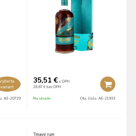
35,51
€
Vyberte
s DPH
variant
28,87 €
bez DPH
lo:
AE-20729
Na sklade
Obj. čislo:
AE-21933
Tmavý rum