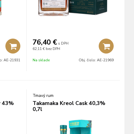
76,40
€
s DPH
62,11 €
bez DPH
lo:
AE-21931
Na sklade
Obj. čislo:
AE-21969
Tmavý rum
ý 43%
Takamaka Kreol Cask 40,3%
0,7l