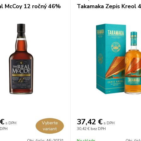
l McCoy 12 ročný 46%
Takamaka Zepis Kreol 
€
37,42
€
Vyberte
s DPH
s DPH
variant
 DPH
30,42 €
bez DPH
Obj. čislo:
AE-20731
Na sklade
Obj. čis