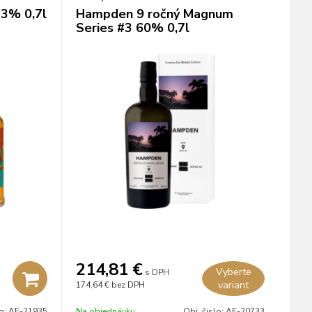
43% 0,7l
Hampden 9 ročný Magnum
Series #3 60% 0,7l
214,81
€
Vyberte
s DPH
variant
174,64 €
bez DPH
lo:
AE-21935
Na objednávku
Obj. čislo:
AE-20733