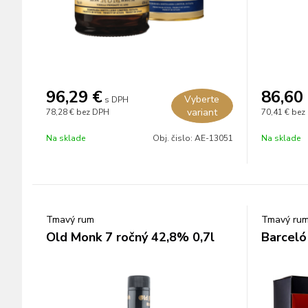
96,29
€
86,60
Vyberte
s DPH
variant
78,28 €
bez DPH
70,41 €
bez
Na sklade
Obj. čislo:
AE-13051
Na sklade
Tmavý rum
Tmavý ru
Old Monk 7 ročný 42,8% 0,7l
Barceló