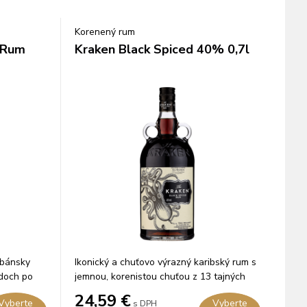
Korenený rum
 Rum
Kraken Black Spiced 40% 0,7l
ubánsky
Ikonický a chuťovo výrazný karibský rum s
udoch po
jemnou, korenistou chuťou z 13 tajných
bylín macerovaných v zmesi karibských
24,59
€
Vyberte
Vyberte
s DPH
rumov.