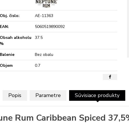
Obj. čislo:
AE-11363
EAN:
5060519890092
Obsah alkoholu
37.5
%
Balenie
Bez obalu
Objem
0.7
Popis
Parametre
Súvisiace produkty
une Rum Caribbean Spiced 37,5%