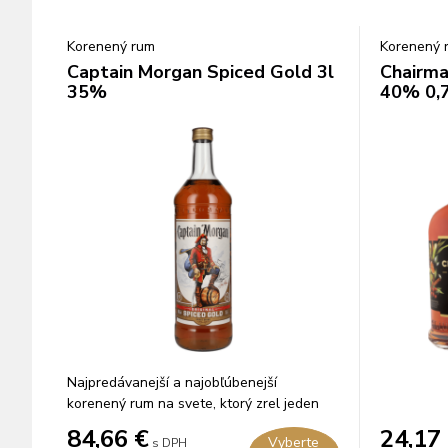
Korenený rum
Korenený 
Captain Morgan Spiced Gold 3l
Chairma
35%
40% 0,7
Najpredávanejší a najobľúbenejší
korenený rum na svete, ktorý zrel jeden
rok v dubových sudoch.
84,66
€
24,17
Vyberte
s DPH