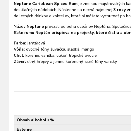
Neptune Caribbean Spiced Rum
je zmesou majstrovských kari
destilačných nádobách. Následne sa nechá najmenej
3 roky zr
do letných drinkov a kokteilov, ktoré si môžete vychutnať po bo
Názov
Neptune
prevzali od boha oceánov Neptúna. Spoločnosť
fľaše rumu Neptún prispieva na projekty, ktoré čistia a o
Farba:
jantárová
Vôňa:
ovocné tóny, žuvačka, sladká, mango
Chuť:
korenie, vanilka, cukor, tropické ovocie
Záver:
dlhý, hrejivý a jemne korenený, silné tóny vanilky
Obsah alkoholu %
Balenie