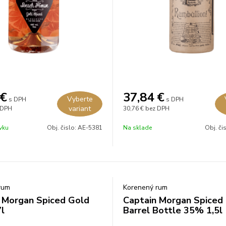
€
37,84
€
Vyberte
s DPH
s DPH
variant
 DPH
30,76 €
bez DPH
vku
Obj. čislo:
AE-5381
Na sklade
Obj. či
rum
Korenený rum
 Morgan Spiced Gold
Captain Morgan Spiced
l
Barrel Bottle 35% 1,5l