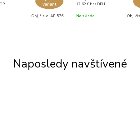
variant
 DPH
17,62 €
bez DPH
Obj. čislo:
AE-576
Na sklade
Obj. či
Naposledy navštívené