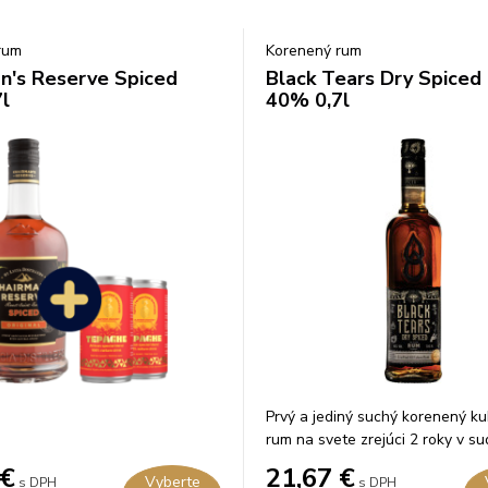
rum
Korenený rum
n's Reserve Spiced
Black Tears Dry Spiced
l
40% 0,7l
Prvý a jediný suchý korenený k
rum na svete zrejúci 2 roky v s
whisky.
€
21,67
€
Vyberte
s DPH
s DPH