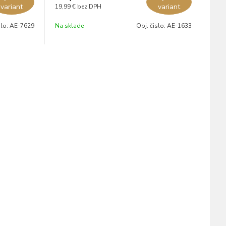
variant
variant
19,99 €
bez DPH
slo:
AE-7629
Na sklade
Obj. čislo:
AE-1633