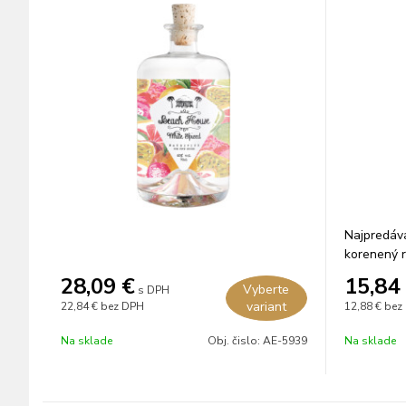
Najpredáva
korenený r
rok v dubo
28,09
€
15,84
Vyberte
s DPH
variant
22,84 €
bez DPH
12,88 €
bez
Na sklade
Obj. čislo:
AE-5939
Na sklade