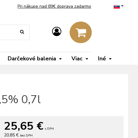
Pri nákupe nad 89€ doprava zadarmo
Darčekové balenia
Viac
Iné
,5% 0,7l
25,65
€
s DPH
20,85 €
bez DPH