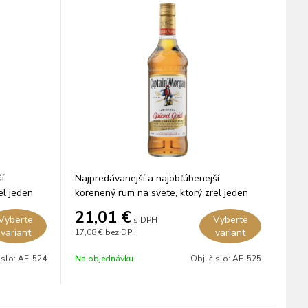
í
Najpredávanejší a najobľúbenejší
el jeden
korenený rum na svete, ktorý zrel jeden
rok v dubových sudoch.
21,01
€
Vyberte
Vyberte
s DPH
variant
variant
17,08 €
bez DPH
islo:
AE-524
Na objednávku
Obj. čislo:
AE-525