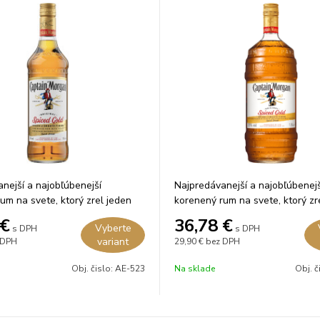
nejší a najobľúbenejší
Najpredávanejší a najobľúbenejš
um na svete, ktorý zrel jeden
korenený rum na svete, ktorý zr
vých sudoch.
rok v dubových sudoch.
€
36,78
€
Vyberte
s DPH
s DPH
variant
 DPH
29,90 €
bez DPH
Obj. čislo:
AE-523
Na sklade
Obj. č