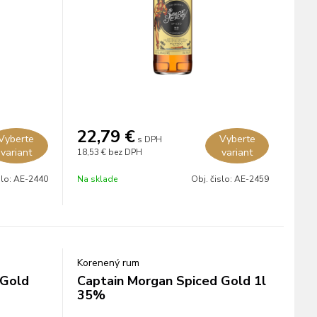
22,79
€
Vyberte
Vyberte
s DPH
variant
variant
18,53 €
bez DPH
slo:
AE-2440
Na sklade
Obj. čislo:
AE-2459
Korenený rum
 Gold
Captain Morgan Spiced Gold 1l
35%