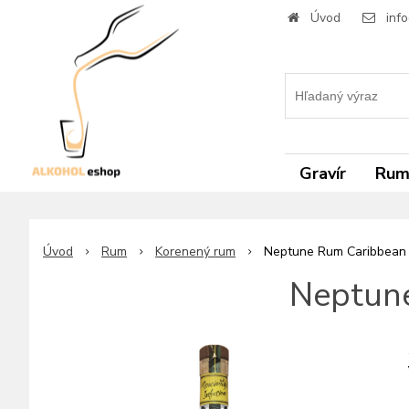
Úvod
inf
Gravír
Ru
Úvod
Rum
Korenený rum
Neptune Rum Caribbean 
Neptune