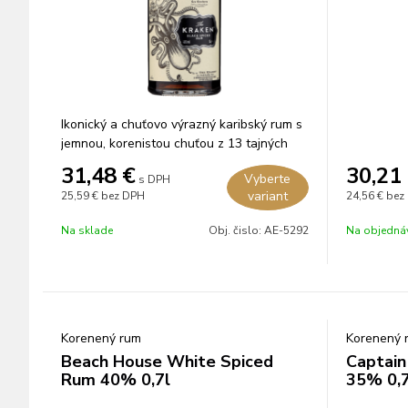
Ikonický a chuťovo výrazný karibský rum s
jemnou, korenistou chuťou z 13 tajných
bylín macerovaných v zmesi karibských
31,48
€
30,21
Vyberte
s DPH
rumov.
variant
25,59 €
bez DPH
24,56 €
bez
Na sklade
Obj. čislo:
AE-5292
Na objedná
Korenený rum
Korenený 
Beach House White Spiced
Captain
Rum 40% 0,7l
35% 0,7