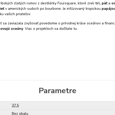
bských zlatých rumov z destilérky Foursquare, ktoré zreli
tri, päť
a
o
ieť
v amerických sudoch po bourbone. Je infúzovaný tropickou
papájou
ku vašich priateľov.
 sa zaviazala zvyšovať povedomie o prírodnej kráse oceánov a financ
bnovujú oceány
. Viac o projektoch sa dočítate tu.
Parametre
37.5
Bez obalu