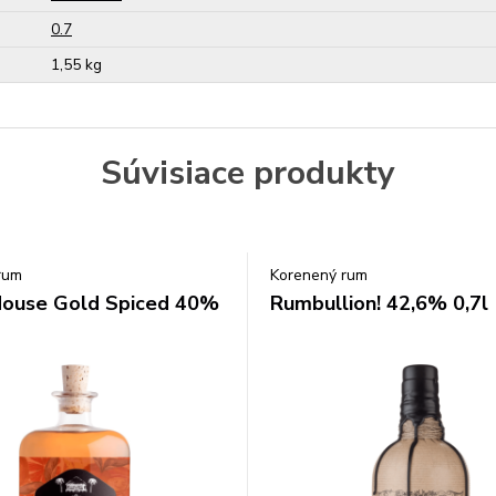
0.7
1,55 kg
Súvisiace produkty
rum
Korenený rum
House Gold Spiced 40%
Rumbullion! 42,6% 0,7l