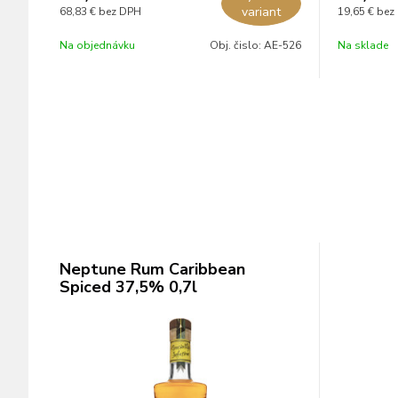
variant
68,83 €
bez DPH
19,65 €
bez
Na objednávku
Obj. čislo:
AE-526
Na sklade
Neptune Rum Caribbean
Spiced 37,5% 0,7l