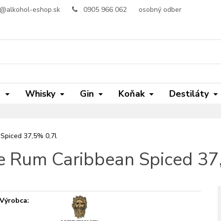
o@alkohol-eshop.sk
0905 966 062
osobný odber
m
Whisky
Gin
Koňak
Destiláty
Spiced 37,5% 0,7l
 Rum Caribbean Spiced 37
Výrobca: