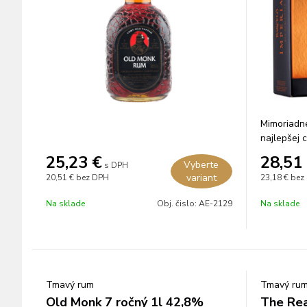
Mimoriadn
najlepšej c
rokov v a
25,23
€
28,51
Vyberte
s DPH
bourbone.
variant
20,51 €
bez DPH
23,18 €
bez
Na sklade
Obj. čislo:
AE-2129
Na sklade
Tmavý rum
Tmavý ru
Old Monk 7 ročný 1l 42,8%
The Rea