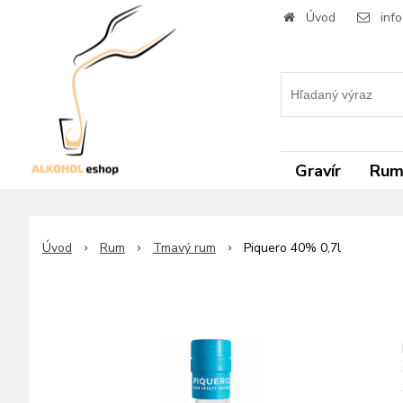
Úvod
inf
Gravír
Ru
Úvod
Rum
Tmavý rum
Piquero 40% 0,7l