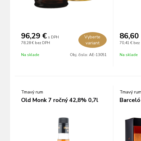
96,29
€
86,60
Vyberte
s DPH
variant
78,28 €
bez DPH
70,41 €
bez
Na sklade
Obj. čislo:
AE-13051
Na sklade
Tmavý rum
Tmavý ru
Old Monk 7 ročný 42,8% 0,7l
Barceló