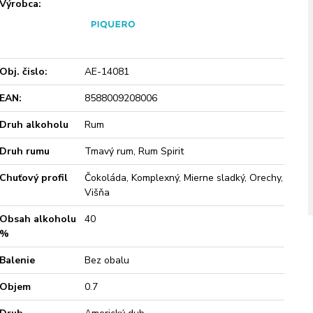
Výrobca:
Obj. čislo:
AE-14081
EAN:
8588009208006
Druh alkoholu
Rum
Druh rumu
Tmavý rum, Rum Spirit
Chuťový profil
Čokoláda, Komplexný, Mierne sladký, Orechy,
Višňa
Obsah alkoholu
40
%
Balenie
Bez obalu
Objem
0.7