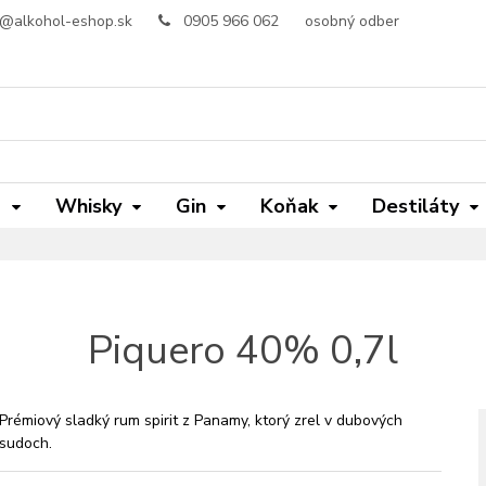
o@alkohol-eshop.sk
0905 966 062
osobný odber
m
Whisky
Gin
Koňak
Destiláty
Piquero 40% 0,7l
Prémiový sladký rum spirit z Panamy, ktorý zrel v dubových
sudoch.