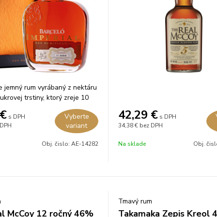
e jemný rum vyrábaný z nektáru
ukrovej trstiny, ktorý zreje 10
merických dubových sudoch po
€
42,29
€
Vyberte
s DPH
s DPH
variant
 DPH
34,38 €
bez DPH
Obj. čislo:
AE-14282
Na sklade
Obj. čis
m
Tmavý rum
l McCoy 12 ročný 46%
Takamaka Zepis Kreol 