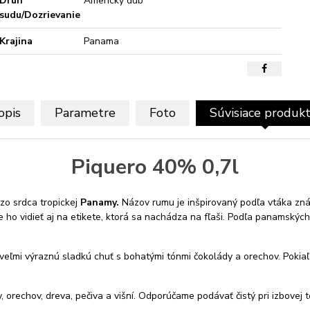
Druh
Americký dub
sudu/Dozrievanie
Krajina
Panama
opis
Parametre
Foto
Súvisiace produk
Piquero 40% 0,7l
 zo srdca tropickej
Panamy.
Názov rumu je inšpirovaný podľa vtáka z
 ho vidieť aj na etikete, ktorá sa nachádza na fľaši. Podľa panamských
eľmi výraznú sladkú chuť s bohatými tónmi čokolády a orechov. Pokia
 orechov, dreva, pečiva a višní. Odporúčame podávať čistý pri izbovej t