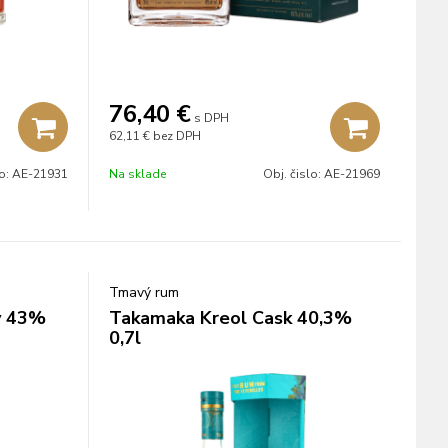
76,40
€
s DPH
62,11 €
bez DPH
lo:
AE-21931
Na sklade
Obj. čislo:
AE-21969
Tmavý rum
ý 43%
Takamaka Kreol Cask 40,3%
0,7l