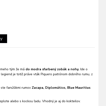
ty
námeho tým že má
do modra sfarbený zobák a nohy.
Ide o
 legiend je totiž práve vták Piquero patrónom dobrého rumu, z
ľ ste fanúšikmi rumov
Zacapa, Diplomático, Blue Mauritius
eplote alebo s kockou ľadu. Vhodný je aj do kokteilov.