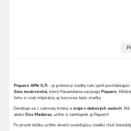
P
Piquero 40% 0,7l
- je prémiový sladký rum spirit pochádzajúci
Sulu modronohú,
ktorú Panamčania nazývajú
Piquero.
Môžete
čoho si vzali inšpiráciu aj tvorcovia tejto značky.
Destiluje sa z cukrovej trstiny a
zreje v dubových sudoch
.
Má v
alebo
Dos Maderas,
určite si zamilujete aj Piquero!
Po prvom dúšku ucítite skvelú osviežujúcu sladkú chuť čokolády,