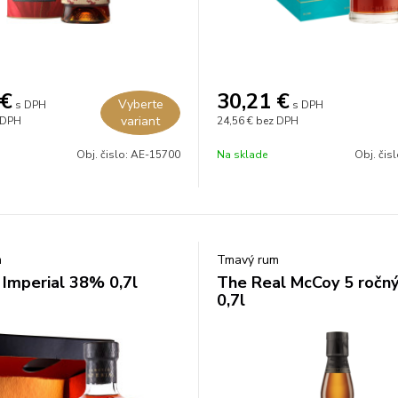
€
30,21
€
Vyberte
s DPH
s DPH
variant
 DPH
24,56 €
bez DPH
Obj. čislo:
AE-15700
Na sklade
Obj. čis
m
Tmavý rum
 Imperial 38% 0,7l
The Real McCoy 5 ročn
0,7l