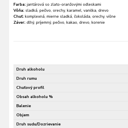
Farba:
jantárová so zlato-oranžovými odleskami
Vôňa:
sladká, pečivo, orechy, karamel, vanilka, drevo
Chuť:
komplexná, mierne sladká, čokoláda, orechy, višne
Záver:
dlhý, príjemný, pečivo, kakao, drevo, korenie
Druh alkoholu
Druh rumu
Chuťový profil
Obsah alkoholu %
Balenie
Objem
Druh sudu/Dozrievanie