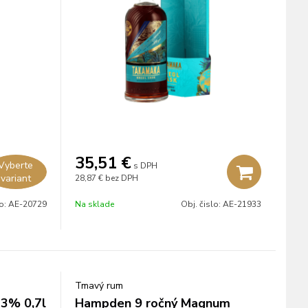
35,51
€
Vyberte
s DPH
variant
28,87 €
bez DPH
lo:
AE-20729
Na sklade
Obj. čislo:
AE-21933
Tmavý rum
43% 0,7l
Hampden 9 ročný Magnum