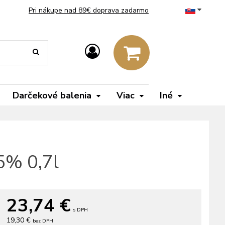
Pri nákupe nad 89€ doprava zadarmo
Darčekové balenia
Viac
Iné
5% 0,7l
23,74
€
s DPH
19,30 €
bez DPH