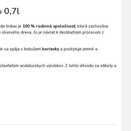
 0,7l
de Indias je
100 % rodinná spoločnosť,
ktorá zachováva
livového dreva, čo je návrat k destilačným procesom z
e sa spája s bobuľami
borievky
a poskytuje jemné a
dstaviteľom andalúzskych výrobkov. Z tohto dôvodu sa etikety a