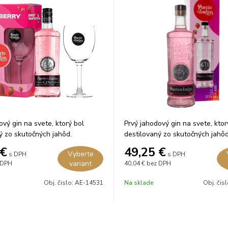
ový gin na svete, ktorý bol
Prvý jahodový gin na svete, ktor
ý zo skutočných jahôd.
destilovaný zo skutočných jahôd
€
49,25
€
Vyberte
s DPH
s DPH
variant
 DPH
40,04 €
bez DPH
Obj. čislo:
AE-14531
Na sklade
Obj. čis