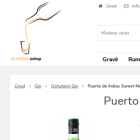
Úvod
inf
Gravír
Ru
Úvod
Gin
Ochutený Gin
Puerto de Indias Sweet M
Puerto