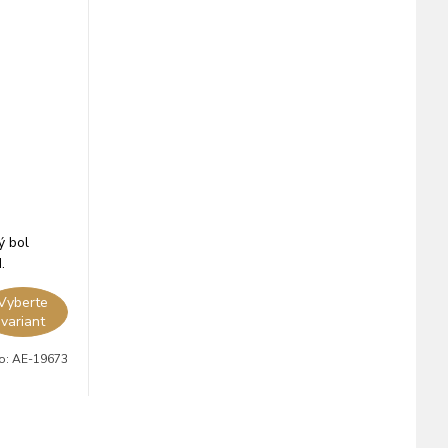
ý bol
.
Vyberte
variant
lo:
AE-19673