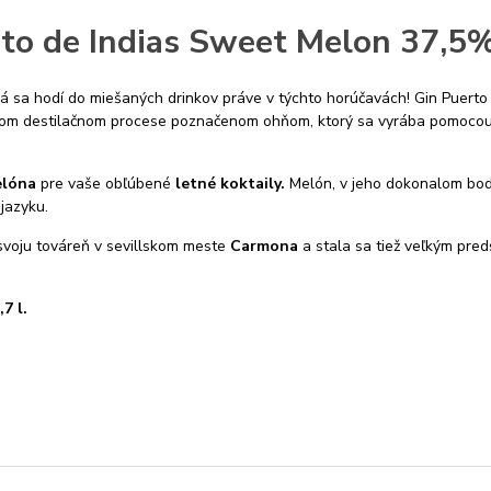
to de Indias Sweet Melon 37,5%
rá sa hodí do miešaných drinkov práve v týchto horúčavách! Gin Puerto 
m destilačnom procese poznačenom ohňom, ktorý sa vyrába pomocou o
lóna
pre vaše obľúbené
letné koktaily.
Melón, v jeho dokonalom bod
 jazyku.
voju továreň v sevillskom meste
Carmona
a stala sa tiež veľkým pre
,7 l.