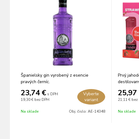
Španielsky gin vyrobený z esencie
Prvý jahod
pravých černíc.
destilovan
23,74
€
25,97
Vyberte
s DPH
variant
19,30 €
bez DPH
21,11 €
bez
Na sklade
Obj. čislo:
AE-14348
Na sklade