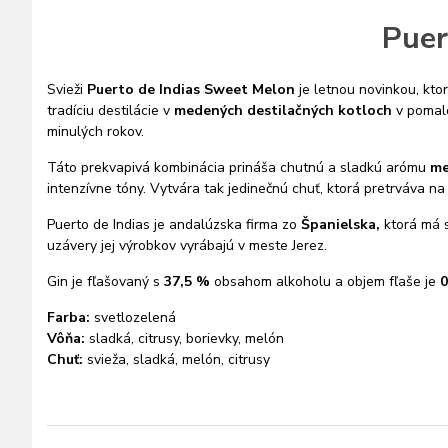
Puer
Svieži
Puerto de Indias Sweet Melon
je letnou novinkou, kto
tradíciu destilácie v
medených destilačných kotloch
v pomalo
minulých rokov.
Táto prekvapivá kombinácia prináša chutnú a sladkú arómu
me
intenzívne tóny. Vytvára tak jedinečnú chuť, ktorá pretrváva na
Puerto de Indias je andalúzska firma zo
Španielska,
ktorá má s
uzávery jej výrobkov vyrábajú v meste Jerez.
Gin je fľašovaný s
37,5 %
obsahom alkoholu a objem fľaše je
0
Farba:
svetlozelená
Vôňa:
sladká, citrusy, borievky, melón
Chuť:
svieža, sladká, melón, citrusy