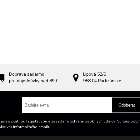
Doprava zadarmo
Lipová 52/6
pre objednávky nad 89 €
958 04
Partizánske
Odoberať
ade s platnou legislatívou a zásadami ochrany osobných údajov. Súhlas potvrd
okoľvek informačného emailu.