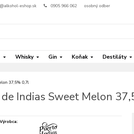
o@alkohol-eshop.sk
0905 966 062
osobný odber
m
Whisky
Gin
Koňak
Destiláty
elon 37,5% 0,7l
 de Indias Sweet Melon 37,
Výrobca: