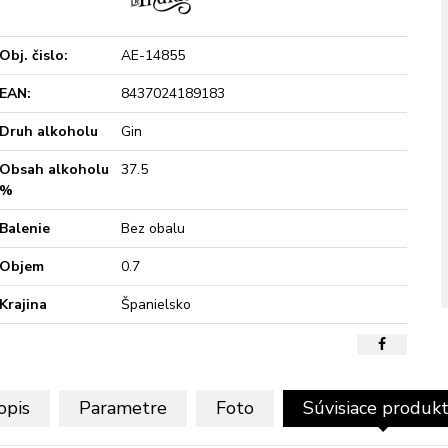
Obj. čislo:
AE-14855
EAN:
8437024189183
Druh alkoholu
Gin
Obsah alkoholu
37.5
%
Balenie
Bez obalu
Objem
0.7
Krajina
Španielsko
opis
Parametre
Foto
Súvisiace produk