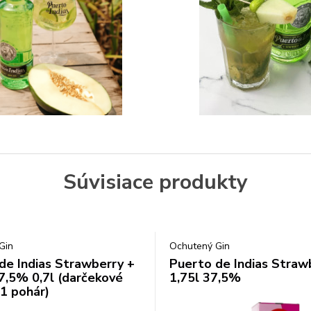
Súvisiace produkty
Gin
Ochutený Gin
de Indias Strawberry +
Puerto de Indias Straw
7,5% 0,7l (darčekové
1,75l 37,5%
 1 pohár)