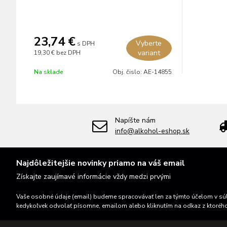
23,74 €
Vyberte
s DPH
variant
19,30 €
bez DPH
Na sklade
Obj. čislo:
AE-14855
Napíšte nám
info@alkohol-eshop.sk
Najdôležitejšie novinky priamo na váš email
Získajte zaujímavé informácie vždy medzi prvými
Vaše osobné údaje (email) budeme spracovávať len za týmto účelom v súl
kedykoľvek odvolať písomne, emailom alebo kliknutím na odkaz z ktoréh