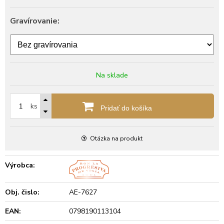
Gravírovanie:
Na sklade
ks
Pridať do košíka
Otázka na produkt
Výrobca:
Obj. čislo:
AE-7627
EAN:
0798190113104