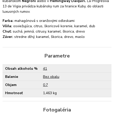
kubánskom
Negroni
alebo v
Hemingway Daiquiri.
La Progresiva
13 de Vigia privádza kubánsky rum za hranice Kuby, do oblasti
luxusných rumov.
Farba:
mahagónová s oranžovými odleskami
Vôňa:
osviežujúca, citrus, škoricové korenie, karamel, dub
Chuť:
suchá, jemná, citrusy, karamel, škorica, drevo
Záver:
stredne dlhý, karamel, škorica, drevo, maslo
Parametre
Obsah alkoholu %
41
Balenie
Bez obalu
Objem
0.7
Hmotnosť
1,463 kg
Fotogaléria