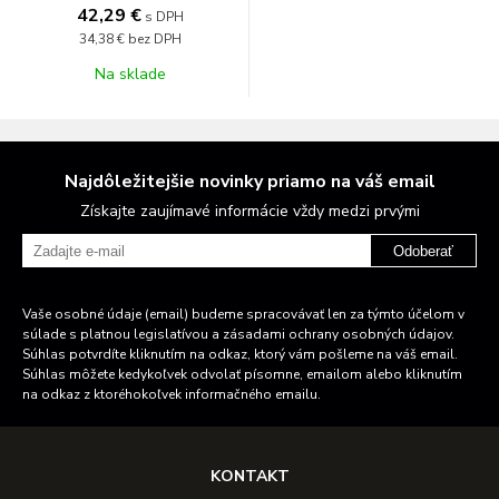
42,29 €
s DPH
34,38 €
bez DPH
Na sklade
Najdôležitejšie novinky priamo na váš email
Získajte zaujímavé informácie vždy medzi prvými
Odoberať
Vaše osobné údaje (email) budeme spracovávať len za týmto účelom v
súlade s platnou legislatívou a zásadami ochrany osobných údajov.
Súhlas potvrdíte kliknutím na odkaz, ktorý vám pošleme na váš email.
Súhlas môžete kedykoľvek odvolať písomne, emailom alebo kliknutím
na odkaz z ktoréhokoľvek informačného emailu.
KONTAKT