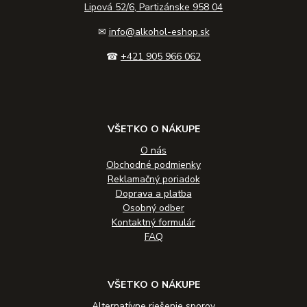
Lipová 52/6, Partizánske 958 04
✉
info@alkohol-eshop.sk
☎
+421 905 966 062
VŠETKO O NÁKUPE
O nás
Obchodné podmienky
Reklamačný poriadok
Doprava a platba
Osobný odber
Kontaktný formulár
FAQ
VŠETKO O NÁKUPE
Alternatívne riešenie sporov