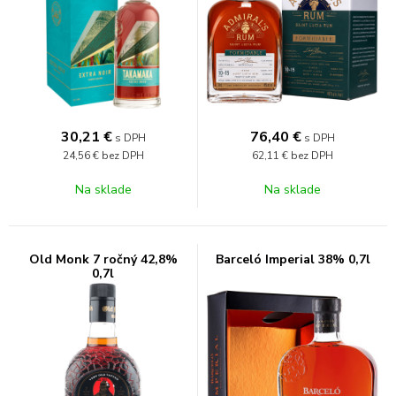
30,21
€
76,40
€
s DPH
s DPH
24,56 €
bez DPH
62,11 €
bez DPH
Na sklade
Na sklade
Old Monk 7 ročný 42,8%
Barceló Imperial 38% 0,7l
0,7l