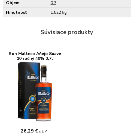
Objem
0.7
Hmotnosť
1,522 kg
Súvisiace produkty
Ron Malteco Aňejo Suave
10 ročný 40% 0,7l
26,29
€
s DPH