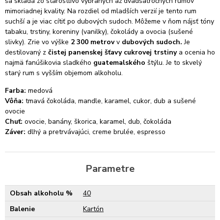
sa skladá zo starostlivo vybraných až dvadsaťročných rumov
mimoriadnej kvality. Na rozdiel od mladších verzií je tento rum
suchší a je viac cítiť po dubových sudoch. Môžeme v ňom nájsť tóny
tabaku, trstiny, koreniny (vanilky), čokolády a ovocia (sušené
slivky). Zrie vo výške
2 300 metrov
v
dubových sudoch.
Je
destilovaný z
čistej panenskej šťavy
cukrovej trstiny
a ocenia ho
najmä fanúšikovia sladkého
guatemalského
štýlu. Je to skvelý
starý rum s vyšším objemom alkoholu.
Farba:
medová
Vôňa:
tmavá čokoláda, mandle, karamel, cukor, dub a sušené
ovocie
Chuť:
ovocie, banány, škorica, karamel, dub, čokoláda
Záver:
dlhý a pretrvávajúci, creme brulée, espresso
Parametre
Obsah alkoholu %
40
Balenie
Kartón