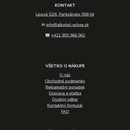
KONTAKT
Lipová 52/6, Partizánske 958 04
✉
info@alkohol-eshop.sk
☎
+421 905 966 062
VŠETKO O NÁKUPE
O nás
Obchodné podmienky
Reklamačný poriadok
Doprava a platba
Osobný odber
Kontaktný formulár
FAQ