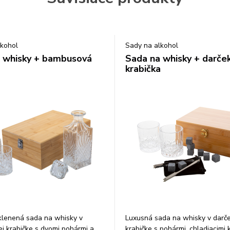
lkohol
Sady na alkohol
 whisky + bambusová
Sada na whisky + darče
a
krabička
klenená sada na whisky v
Luxusná sada na whisky v darč
 krabičke s dvomi pohármi a
krabičke s pohármi, chladiacimi