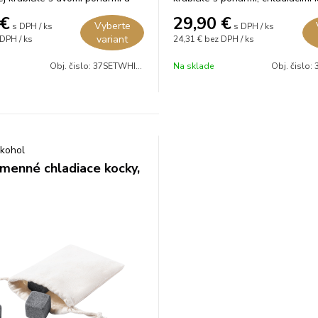
kliešťami.
€
29,90
€
Vyberte
s DPH / ks
s DPH / ks
variant
DPH / ks
24,31 €
bez DPH / ks
Obj. čislo:
37SETWHIS02
Na sklade
Obj. čislo:
lkohol
menné chladiace kocky,