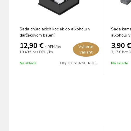
Sada chladiacich kociek do alkoholu v
Sada kame
darčekovom balení.
alkoholu v
12,90
€
3,90
€
Vyberte
s DPH / ks
variant
10,49 €
bez DPH / ks
3,17 €
bez D
Na sklade
Obj. čislo:
37SETROCKS02
Na sklade