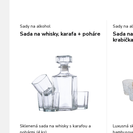
Sady na alkohol
Sady na a
Sada na whisky, karafa + poháre
Sada na
krabičk
Sklenená sada na whisky s karafou a
Luxusná s
pohármi (4 ks).
bambusovej