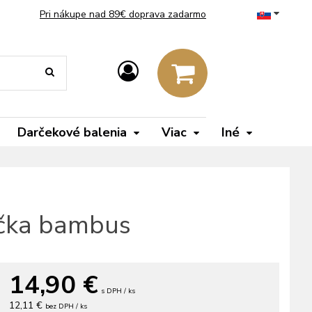
Pri nákupe nad 89€ doprava zadarmo
Darčekové balenia
Viac
Iné
ička bambus
14,90
€
s DPH / ks
12,11 €
bez DPH / ks