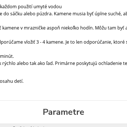
o každom použití umyté vodou
 do sáčku alebo púzdra. Kamene musia byť úplne suché, aby
ť kamene v mrazničke aspoň niekoľko hodín. Môžu tam byť a
čame vložiť 3 - 4 kamene. Je to len odporúčanie, ktoré sa m
 minút.
k rýchlo alebo tak ako ľad. Primárne poskytujú ochladenie t
osahu detí.
Parametre