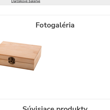
Darčekové balenie
Fotogaléria
Súvisiace produkty