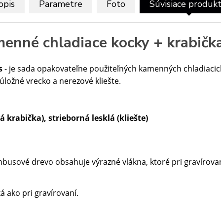
opis
Parametre
Foto
Súvisiace produk
enné chladiace kocky + krabič
s
- je sada opakovateľne použiteľných kamenných chladiacic
ložné vrecko a nerezové kliešte.
rabička), strieborná lesklá (kliešte)
busové drevo obsahuje výrazné vlákna, ktoré pri gravírovan
á ako pri gravírovaní.