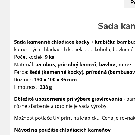
P
Sada kam
Sada kamenné chladiace kocky + krabička bambu
kamenných chladiacich kociek do alkoholu, bavlnené ú
Počet kociek:
9 ks
Materiál:
bambus, prírodný kameň, bavlna, nerez
Farba:
šedá (kamenné kocky), prírodná (bambusová k
Rozmer:
130 x 100 x 36 mm
Hmotnosť:
338 g
Dôležité upozornenie pri výbere gravírovania
- bam
rôzne sfarbenie a toto nie je vada výroby.
Možnosť potlače UV print na krabičku. Cena je rovnak
Návod na použitie chladiacich kameňov