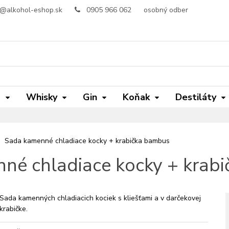
o@alkohol-eshop.sk
0905 966 062
osobný odber
m
Whisky
Gin
Koňak
Destiláty
Sada kamenné chladiace kocky + krabička bambus
né chladiace kocky + krab
Sada kamenných chladiacich kociek s kliešťami a v darčekovej
krabičke.