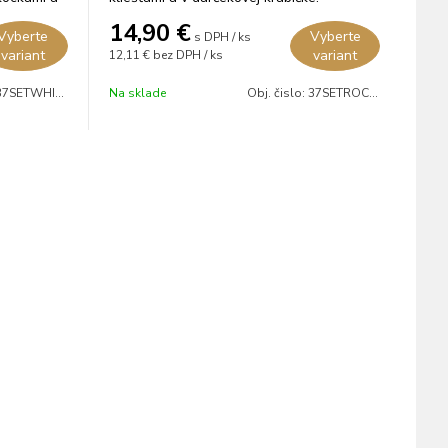
14,90
€
Vyberte
Vyberte
s DPH / ks
variant
variant
12,11 €
bez DPH / ks
37SETWHIS04
Na sklade
Obj. čislo:
37SETROCKS01