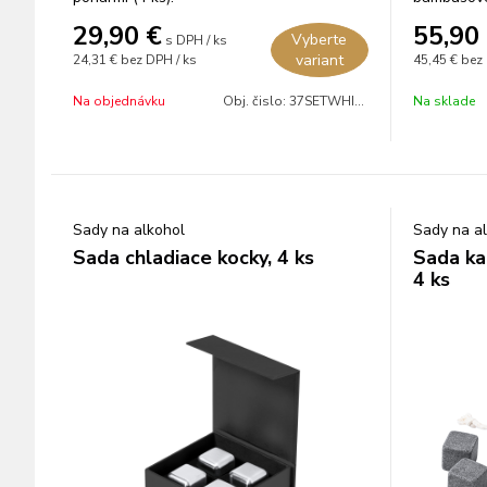
karafou.
29,90
€
55,90
Vyberte
s DPH / ks
variant
24,31 €
bez DPH / ks
45,45 €
bez 
Na objednávku
Obj. čislo:
37SETWHIS01
Na sklade
Sady na alkohol
Sady na a
Sada chladiace kocky, 4 ks
Sada ka
4 ks