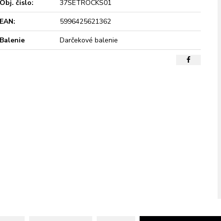
Obj. čislo:
37SETROCKS01
EAN:
5996425621362
Balenie
Darčekové balenie