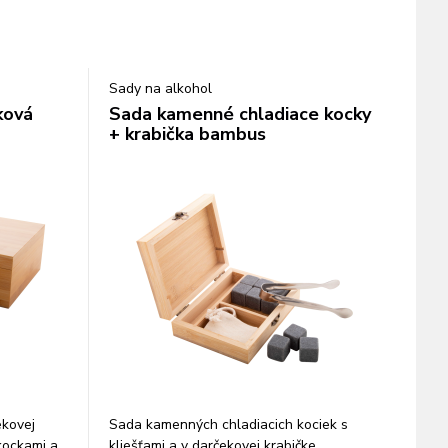
Sady na alkohol
ková
Sada kamenné chladiace kocky
+ krabička bambus
ekovej
Sada kamenných chladiacich kociek s
 kockami a
kliešťami a v darčekovej krabičke.