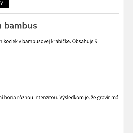
ty
ka bambus
h kociek v bambusovej krabičke. Obsahuje 9
í horia rôznou intenzitou.
Výsledkom je, že gravír má