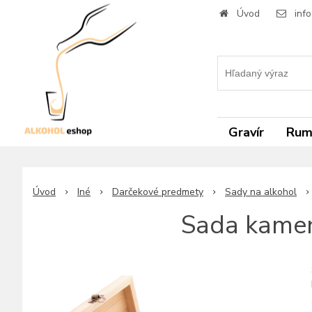
Úvod
inf
Gravír
Ru
Úvod
Iné
Darčekové predmety
Sady na alkohol
Sada kamen