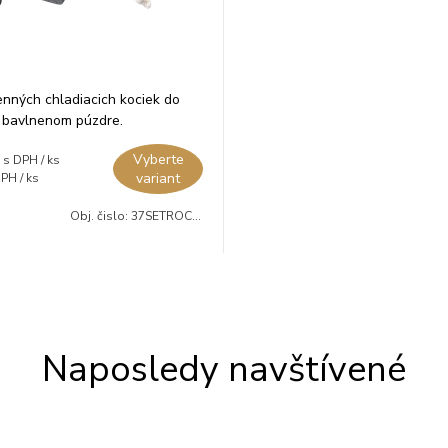
nných chladiacich kociek do
 bavlnenom púzdre.
Vyberte
s DPH / ks
variant
PH / ks
Obj. čislo:
37SETROCKS03
Naposledy navštívené