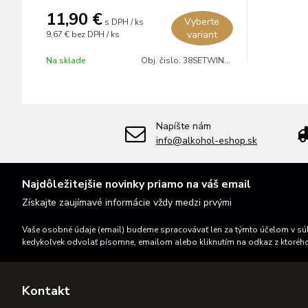
11,90 €
Vyberte
s DPH / ks
variant
9,67 €
bez DPH / ks
Na sklade
Obj. čislo:
38SETWINE07
Napíšte nám
info@alkohol-eshop.sk
Najdôležitejšie novinky priamo na váš email
Získajte zaujímavé informácie vždy medzi prvými
Vaše osobné údaje (email) budeme spracovávať len za týmto účelom v súl
kedykoľvek odvolať písomne, emailom alebo kliknutím na odkaz z ktoréh
Kontakt