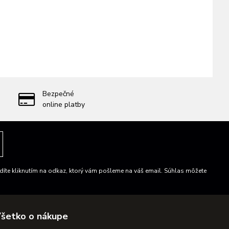
Bezpečné
online platby
íte kliknutím na odkaz, ktorý vám pošleme na váš email. Súhlas môžete
šetko o nákupe