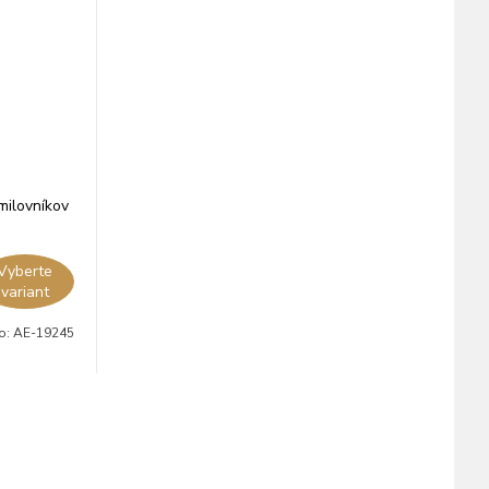
milovníkov
Vyberte
variant
lo:
AE-19245