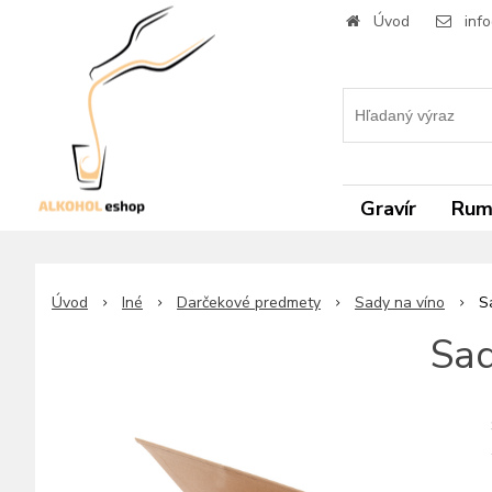
Úvod
inf
Gravír
Ru
Úvod
Iné
Darčekové predmety
Sady na víno
S
Sad