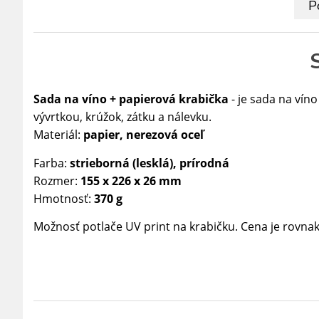
P
Sada na víno + papierová krabička
- je sada na víno
vývrtkou, krúžok, zátku a nálevku.
Materiál:
papier, nerezová oceľ
Farba:
strieborná (lesklá), prírodná
Rozmer:
155 x 226 x 26 mm
Hmotnosť:
370 g
Možnosť potlače UV print na krabičku. Cena je rovnak