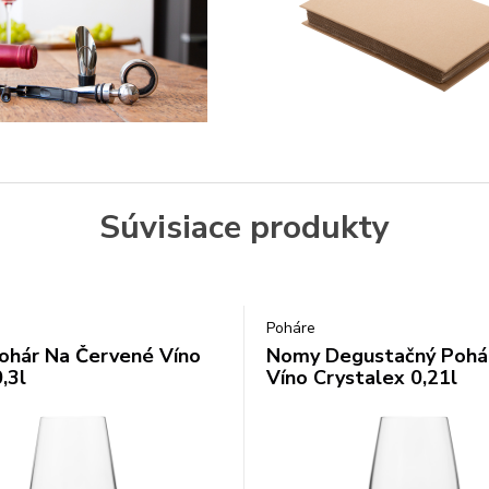
Súvisiace produkty
Poháre
hár Na Červené Víno
Nomy Degustačný Pohá
,3l
Víno Crystalex 0,21l