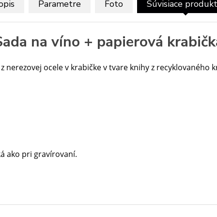
opis
Parametre
Foto
Súvisiace produk
Sada na víno + papierová krabičk
 z nerezovej ocele v krabičke v tvare knihy z recyklovaného 
á ako pri gravírovaní.