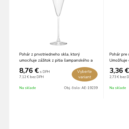
Pohár z prvotriedneho skla, ktorý
Pohár pre 
umocňuje zážitok z pitia šampanského a
Umožňuje o
šumivých vín.
8,76
€
3,36
€
Vyberte
s DPH
variant
7,12 €
bez DPH
2,73 €
bez 
Na sklade
Obj. čislo:
AE-19239
Na sklade