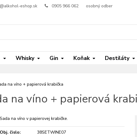
o@alkohol-eshop.sk
0905 966 062
osobný odber
m
Whisky
Gin
Koňak
Destiláty
ada na víno + papierová krabička
a na víno + papierová krab
Sada na víno v papierovej krabičke.
Obj. čislo:
38SETWINE07