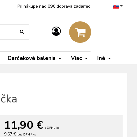
Pri nákupe nad 89€ doprava zadarmo
Darčekové balenia
Viac
Iné
ička
11,90
€
s DPH / ks
9,67 €
bez DPH / ks