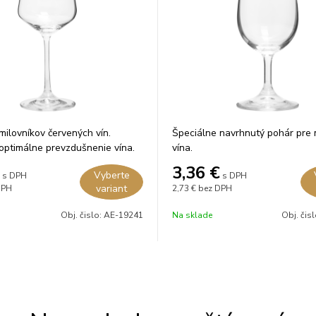
milovníkov červených vín.
Špeciálne navrhnutý pohár pre 
ptimálne prevzdušnenie vína.
vína.
3,36
€
Vyberte
s DPH
s DPH
variant
DPH
2,73 €
bez DPH
Obj. čislo:
AE-19241
Na sklade
Obj. čis