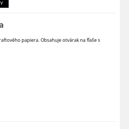
ty
a
kraftového papiera. Obsahuje otvárak na fľaše s