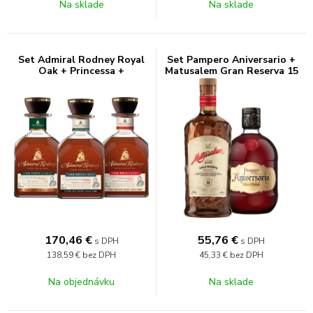
Na sklade
Na sklade
Set Admiral Rodney Royal
Set Pampero Aniversario +
Oak + Princessa +
Matusalem Gran Reserva 15
Formidable 2,1l (set 1 x 0.7
1,4l (set 1 x 0.7 l, 1 x 0.7 l)
l, 1 x 0.7 l, 1 x 0.7 l)
170,46
€
55,76
€
s DPH
s DPH
138,59 €
bez DPH
45,33 €
bez DPH
Na objednávku
Na sklade