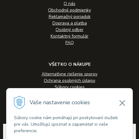
O nás
Obchodné podmienky
Reklamačný poriadok
Doprava a platba
Osobný odber
Kontaktný formulár
FAQ
VŠETKO O NÁKUPE
Alternatívne riešenie sporov
Ochrana osobných údajov
Súbory cookies
Novinky
Veľkoobchodná spolupráca
Vaše nastavenie cookies
Kontakty
Súbory cookie nám pomáhajú pri poskytovaní služieb
pre vás. Umožňujú spoznať a zapamätať si vaše
© 2026 Alkohol-eshop.sk •
tvorba eshopu cez UNIobchod
,
webhosting
spoločnosti
preferencie.
WEBYGROUP