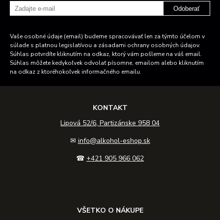
Odoberať
Vaše osobné údaje (email) budeme spracovávať len za týmto účelom v
súlade s platnou legislatívou a zásadami ochrany osobných údajov.
Súhlas potvrdíte kliknutím na odkaz, ktorý vám pošleme na váš email.
Súhlas môžete kedykoľvek odvolať písomne, emailom alebo kliknutím
na odkaz z ktoréhokoľvek informačného emailu.
KONTAKT
Lipová 52/6, Partizánske 958 04
✉
info@alkohol-eshop.sk
☎
+421 905 966 062
VŠETKO O NÁKUPE