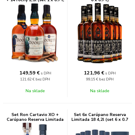
1 x 0.7 l, 1 x 0.7 l)
149,59
€
121,96
€
s DPH
s DPH
121,62 €
bez DPH
99,15 €
bez DPH
Na sklade
Na sklade
Set Ron Cartavio XO +
Set 6x Carúpano Reserva
Carúpano Reserva Limitada
Limitada 18 4,2l (set 6 x 0.7
18 1,4l (set 1 x 0.7 l, 1 x 0.7
l)
l)