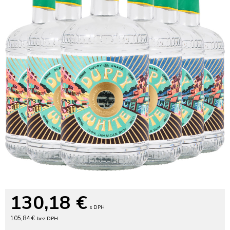
130,18
€
s DPH
105,84 €
bez DPH