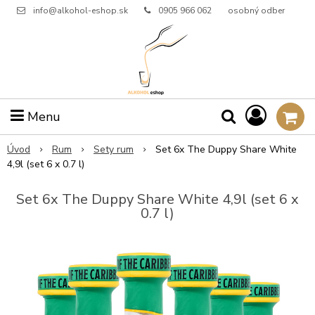
info@alkohol-eshop.sk
0905 966 062
osobný odber
Menu
Úvod
Rum
Sety rum
Set 6x The Duppy Share White
4,9l (set 6 x 0.7 l)
Set 6x The Duppy Share White 4,9l (set 6 x
0.7 l)