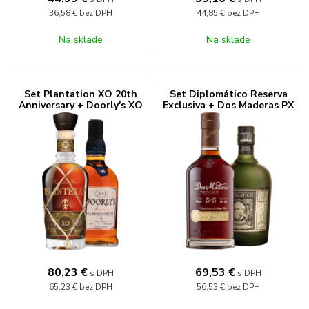
36,58 €
bez DPH
44,85 €
bez DPH
Na sklade
Na sklade
Set Plantation XO 20th
Set Diplomático Reserva
Anniversary + Doorly's XO
Exclusiva + Dos Maderas PX
1,4l (set 1 x 0.7 l, 1 x 0.7 l)
5+5 1,4l (set 1 x 0.7 l, 1 x 0.7
l)
80,23
€
69,53
€
s DPH
s DPH
65,23 €
bez DPH
56,53 €
bez DPH