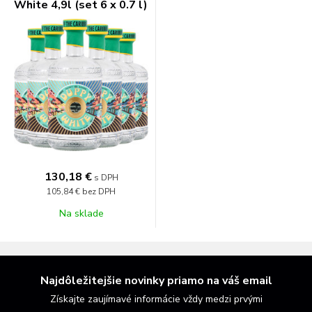
White 4,9l (set 6 x 0.7 l)
130,18 €
s DPH
105,84 €
bez DPH
Na sklade
Najdôležitejšie novinky priamo na váš email
Získajte zaujímavé informácie vždy medzi prvými