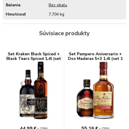
Balenie
Bez obalu
Hmotnosť
7,704 kg
Súvisiace produkty
Set Kraken Black Spiced +
Set Pampero Aniversario +
Black Tears Spiced 1,4l (set
Dos Maderas 5+3 1,4l (set 1
1 x 0.7 l, 1 x 0.7 l)
x 0.7 l, 1 x 0.7 l)
44,99
€
55,16
€
s DPH
s DPH