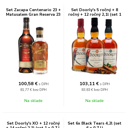
Set Zacapa Centenario 23 +
Set Doorly's 5 ročný + 8
Matusalem Gran Reserva 23
ročný + 12 ročný 2,1l (set 1
1,4l (set 1 x 0.7 l, 1 x 0.7 l)
x 0.7 l, 1 x 0.7 l, 1 x 0.7 l)
100,58
€
103,11
€
s DPH
s DPH
81,77 €
bez DPH
83,83 €
bez DPH
Na sklade
Na sklade
Set Doorly's XO + 12 ročný
Set 6x Black Tears 4,2l (set
+ 14 ročný 2,1l (set 1 x 0.7 l,
6 x 0.7 l)