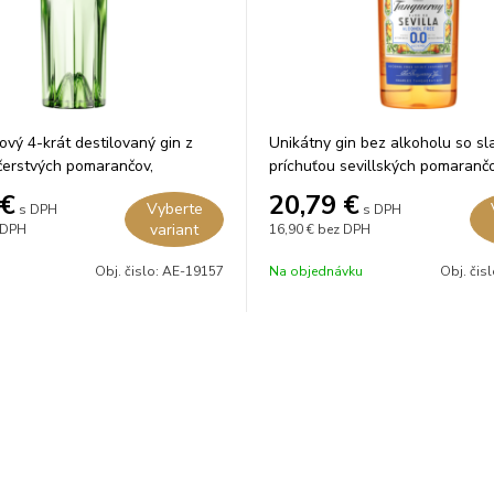
ový 4-krát destilovaný gin z
Unikátny gin bez alkoholu so s
 čerstvých pomarančov,
príchuťou sevillských pomarančo
 a limetiek.
€
20,79
€
Vyberte
s DPH
s DPH
variant
 DPH
16,90 €
bez DPH
Obj. čislo:
AE-19157
Na objednávku
Obj. čis