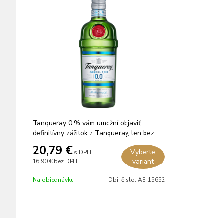
Tanqueray 0 % vám umožní objaviť
definitívny zážitok z Tanqueray, len bez
alkoholu.
20,79
€
Vyberte
s DPH
variant
16,90 €
bez DPH
Na objednávku
Obj. čislo:
AE-15652