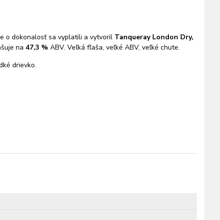
 o dokonalosť sa vyplatili a vytvoril
Tanqueray London Dry,
ašuje na
47,3 %
ABV. Veľká fľaša, veľké ABV, veľké chute.
dké drievko.