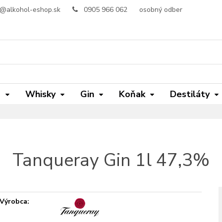
o@alkohol-eshop.sk
0905 966 062
osobný odber
m
Whisky
Gin
Koňak
Destiláty
Tanqueray Gin 1l 47,3%
Výrobca: