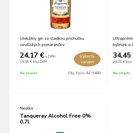
Unikátny gin so sladkou príchuťou
Ultraprémi
sevillských pomarančov.
byliniek a
grapefruitu
24,17
€
34,45
Vyberte
s DPH
variant
19,65 €
bez DPH
28,01 €
bez
Na sklade
Obj. čislo:
AE-5480
Na sklade
Nealko
Tanqueray Alcohol Free 0%
0,7l