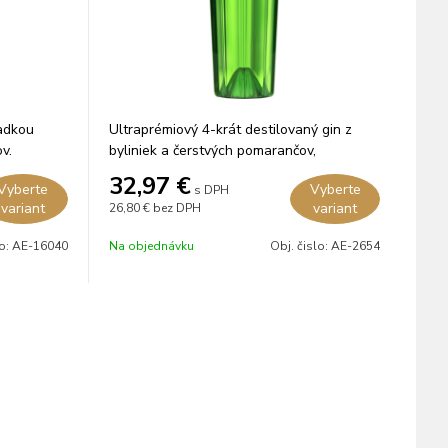
ladkou
Ultraprémiový 4-krát destilovaný gin z
v.
byliniek a čerstvých pomarančov,
grapefruitu a limetiek.
32,97
€
Vyberte
Vyberte
s DPH
variant
variant
26,80 €
bez DPH
lo:
AE-16040
Na objednávku
Obj. čislo:
AE-2654