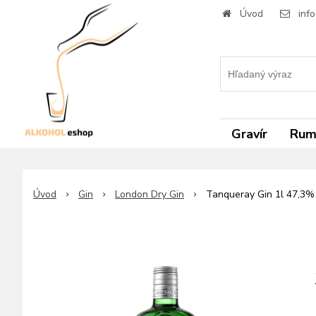
Úvod
inf
Gravír
Ru
Úvod
Gin
London Dry Gin
Tanqueray Gin 1l 47,3%