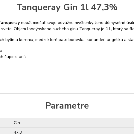
Tanqueray Gin 1l 47,3%
Tanqueray
nebál miešať svoje odvážne myšlienky. Jeho dômyselné úsilie
a svete. Objem londýnskeho suchého ginu Tanqueray je
1 l,
ktorý sa fľ
 bylín a korenia, medzi ktoré patrí borievka, koriander, angelika a sla
ra
h šupiek, aníz
Parametre
Gin
47.3