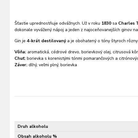
Šťastie uprednostňuje odvážnych. Už v roku
1830
sa
Charles 
dokonale vyvážený nápoj a jeden z najoceňovanejších ginov n
Gin je
4-krát destilovaný
a je obohatený o tóny štyroch rôznych
Vôňa:
aromatická, cédrové drevo, borievkový olej, citrusová kô
Chuť:
borievka s korenistými tónmi pomarančových a citrónovýc
Záver:
dlhý, veľmi plný, borievka
Druh alkoholu
Obsah alkoholu %