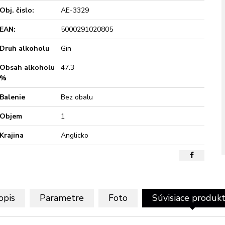
Obj. čislo:
AE-3329
EAN:
5000291020805
Druh alkoholu
Gin
Obsah alkoholu
47.3
%
Balenie
Bez obalu
Objem
1
Krajina
Anglicko
opis
Parametre
Foto
Súvisiace produk