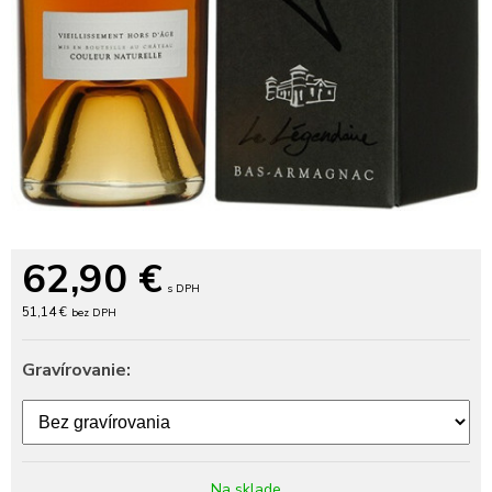
62,90
€
s DPH
51,14 €
bez DPH
Gravírovanie:
Na sklade