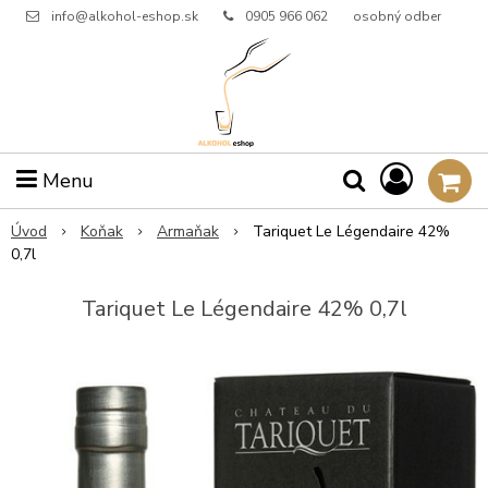
info@alkohol-eshop.sk
0905 966 062
osobný odber
Menu
Úvod
Koňak
Armaňak
Tariquet Le Légendaire 42%
0,7l
Tariquet Le Légendaire 42% 0,7l