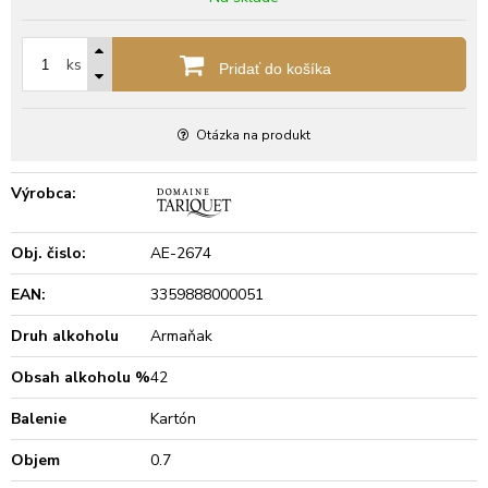
ks
Pridať do košíka
Otázka na produkt
Výrobca:
Obj. čislo:
AE-2674
EAN:
3359888000051
Druh alkoholu
Armaňak
Obsah alkoholu %
42
Balenie
Kartón
Objem
0.7