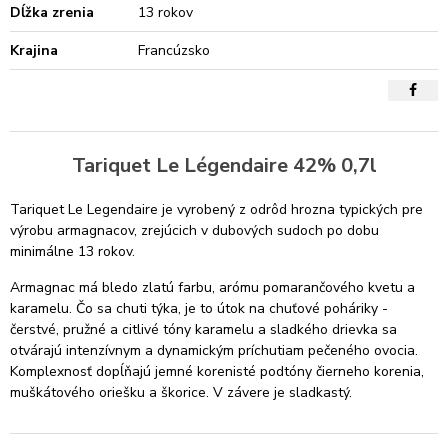
Dĺžka zrenia
13 rokov
Krajina
Francúzsko
Tariquet Le Légendaire 42% 0,7l
Tariquet Le Legendaire je vyrobený z odrôd hrozna typických pre
výrobu armagnacov, zrejúcich v dubových sudoch po dobu
minimálne 13 rokov.
Armagnac má bledo zlatú farbu, arómu pomarančového kvetu a
karamelu. Čo sa chuti týka, je to útok na chuťové poháriky -
čerstvé, pružné a citlivé tóny karamelu a sladkého drievka sa
otvárajú intenzívnym a dynamickým príchutiam pečeného ovocia.
Komplexnosť dopĺňajú jemné korenisté podtóny čierneho korenia,
muškátového oriešku a škorice. V závere je sladkastý.