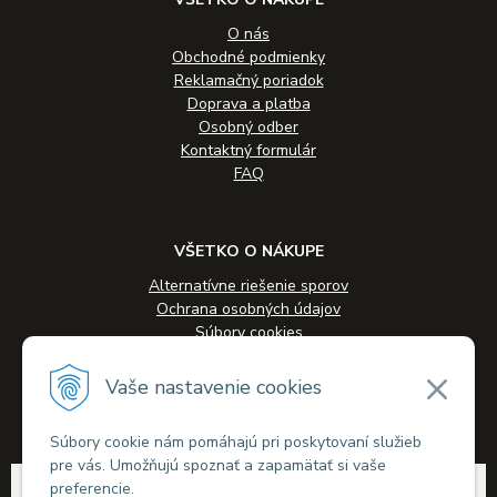
O nás
Obchodné podmienky
Reklamačný poriadok
Doprava a platba
Osobný odber
Kontaktný formulár
FAQ
VŠETKO O NÁKUPE
Alternatívne riešenie sporov
Ochrana osobných údajov
Súbory cookies
Novinky
Veľkoobchodná spolupráca
Vaše nastavenie cookies
Kontakty
Súbory cookie nám pomáhajú pri poskytovaní služieb
pre vás. Umožňujú spoznať a zapamätať si vaše
© 2026 Alkohol-eshop.sk •
tvorba eshopu cez UNIobchod
,
webhosting
spoločnosti
preferencie.