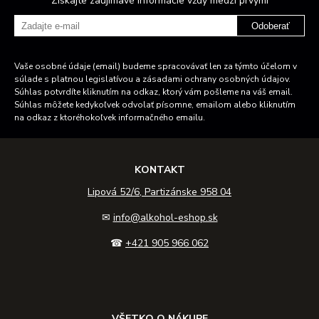
Získajte zaujímavé informácie vždy medzi prvými
Odoberať
Vaše osobné údaje (email) budeme spracovávať len za týmto účelom v
súlade s platnou legislatívou a zásadami ochrany osobných údajov.
Súhlas potvrdíte kliknutím na odkaz, ktorý vám pošleme na váš email.
Súhlas môžete kedykoľvek odvolať písomne, emailom alebo kliknutím
na odkaz z ktoréhokoľvek informačného emailu.
KONTAKT
Lipová 52/6, Partizánske 958 04
✉
info@alkohol-eshop.sk
☎
+421 905 966 062
VŠETKO O NÁKUPE