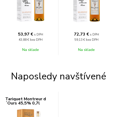
53,97
€
72,73
€
s DPH
s DPH
43,88 €
bez DPH
59,13 €
bez DPH
Na sklade
Na sklade
Naposledy navštívené
Tariquet Montreur d
´Ours 45,5% 0,7l