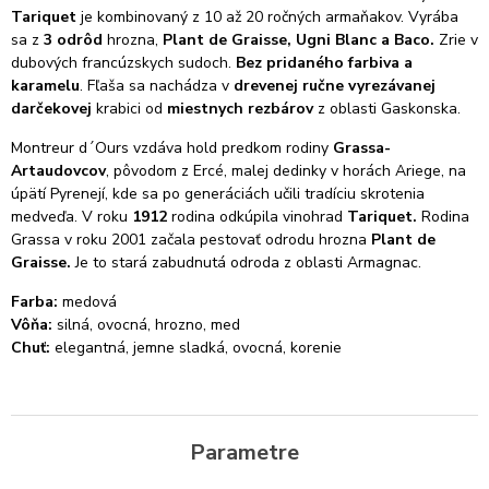
Tariquet
je kombinovaný z 10 až 20 ročných armaňakov. Vyrába
sa z
3 odrôd
hrozna,
Plant de Graisse, Ugni Blanc a Baco.
Zrie v
dubových francúzskych sudoch.
Bez pridaného farbiva a
karamelu
. Fľaša sa nachádza v
drevenej ručne vyrezávanej
darčekovej
krabici od
miestnych rezbárov
z oblasti Gaskonska.
Montreur d´Ours vzdáva hold predkom rodiny
Grassa-
Artaudovcov
, pôvodom z Ercé, malej dedinky v horách Ariege, na
úpätí Pyrenejí, kde sa po generáciách učili tradíciu skrotenia
medveďa. V roku
1912
rodina odkúpila vinohrad
Tariquet.
Rodina
Grassa v roku 2001 začala pestovať odrodu hrozna
Plant de
Graisse.
Je to stará zabudnutá odroda z oblasti Armagnac.
Farba:
medová
Vôňa:
silná, ovocná, hrozno, med
Chuť:
elegantná, jemne sladká, ovocná, korenie
Parametre