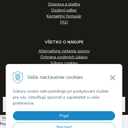
Doprava a platba
Osobný odber
Kontaktný formulár
FAQ
VŠETKO O NÁKUPE
Alternatívne riešenie sporov
Ochrana osobných údajov
Súbory cookies
Novinky
Veľkoobchodná spolupráca
Vaše nastavenie cookies
Kontakty
Súbory cookie nám pomáhajú pri poskytovaní služieb
pre vás. Umožňujú spoznať a zapamätať si vaše
© 2026 Alkohol-eshop.sk •
tvorba eshopu cez UNIobchod
,
webhosting
spoločnosti
preferencie.
WEBYGROUP
Prijať
Powered by
Translate
Nastaviť