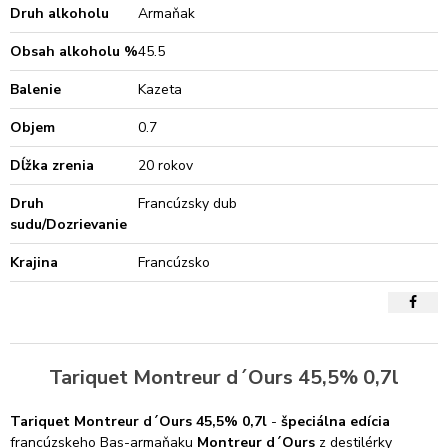
Druh alkoholu
Armaňak
Obsah alkoholu %
45.5
Balenie
Kazeta
Objem
0.7
Dĺžka zrenia
20 rokov
Druh
Francúzsky dub
sudu/Dozrievanie
Krajina
Francúzsko
Tariquet Montreur d´Ours 45,5% 0,7l
Tariquet Montreur d´Ours 45,5% 0,7l
-
špeciálna edícia
francúzskeho Bas-armaňaku
Montreur d´Ours
z destilérky