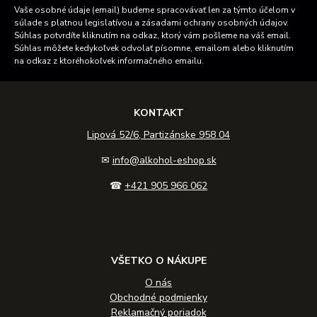
Vaše osobné údaje (email) budeme spracovávať len za týmto účelom v
súlade s platnou legislatívou a zásadami ochrany osobných údajov.
Súhlas potvrdíte kliknutím na odkaz, ktorý vám pošleme na váš email.
Súhlas môžete kedykoľvek odvolať písomne, emailom alebo kliknutím
na odkaz z ktoréhokoľvek informačného emailu.
KONTAKT
Lipová 52/6, Partizánske 958 04
✉
info@alkohol-eshop.sk
☎
+421 905 966 062
VŠETKO O NÁKUPE
O nás
Obchodné podmienky
Reklamačný poriadok