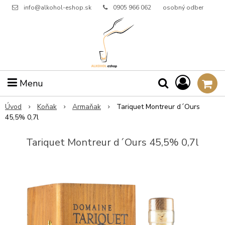
info@alkohol-eshop.sk
0905 966 062
osobný odber
Menu
Úvod
Koňak
Armaňak
Tariquet Montreur d´Ours
45,5% 0,7l
Tariquet Montreur d´Ours 45,5% 0,7l