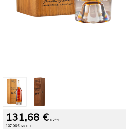
131,68
€
s DPH
107,06 €
bez DPH