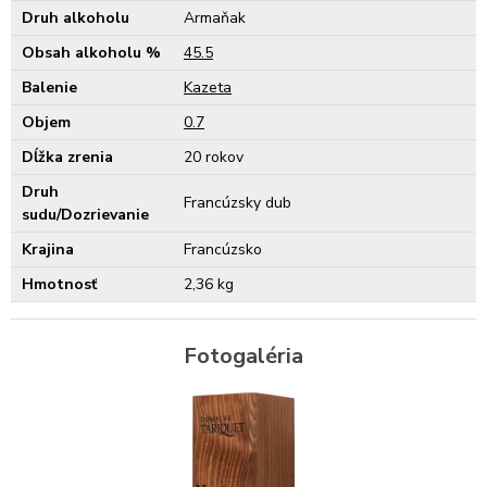
Druh alkoholu
Armaňak
Obsah alkoholu %
45.5
Balenie
Kazeta
Objem
0.7
Dĺžka zrenia
20 rokov
Druh
Francúzsky dub
sudu/Dozrievanie
Krajina
Francúzsko
Hmotnosť
2,36 kg
Fotogaléria